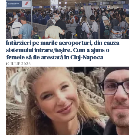
Întârzieri pe marile aeroporturi, din cauza
sistemului intrare/ieșire. Cum a ajuns o
femeie să fie arestată în Cluj-Napoca
19 IULIE 2026