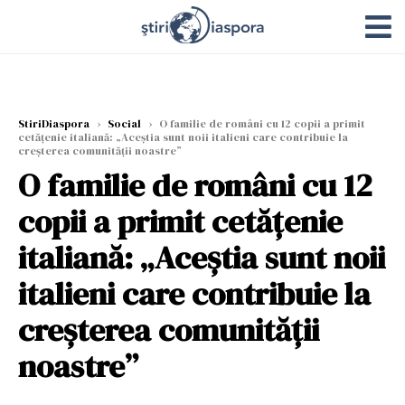
StiriDiaspora
›
Social
›
O familie de români cu 12 copii a primit
cetățenie italiană: „Aceștia sunt noii italieni care contribuie la
creșterea comunității noastre”
O familie de români cu 12
copii a primit cetățenie
italiană: „Aceștia sunt noii
italieni care contribuie la
creșterea comunității
noastre”