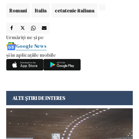
Romani
Italia
cetatenie italiana
Urmăriți-ne și pe
Google News
și în aplicațiile mobile
ALTE ȘTIRI DE INTERES