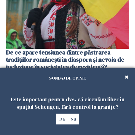
De ce apare tensiunea dintre păstrarea
tradițiilor românești în diaspora și nevoia de
incluziune în societatea de rezidență?
19 FEBRUARIE 2026
SONDAJ DE OPINIE
Este important pentru dvs. că circulăm liber în
spațiul Schengen, fără control la granițe?
Da
Nu