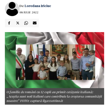
De
Loredana Iriciuc
08 IULIE 2022
O familie de români cu 12 copii au primit cetățenie italiană:
„Aceștia sunt noii italieni care contribuie la creșterea comunității
noastre” FOTO: captură ilgazzettino.it