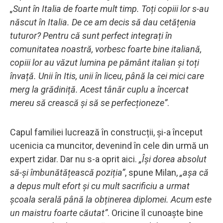
„Sunt în Italia de foarte mult timp. Toți copiii lor s-au
născut în Italia. De ce am decis să dau cetățenia
tuturor? Pentru că sunt perfect integrați în
comunitatea noastră, vorbesc foarte bine italiană,
copiii lor au văzut lumina pe pământ italian și toți
învață. Unii în Itis, unii în liceu, până la cei mici care
merg la grădiniță. Acest tânăr cuplu a încercat
mereu să crească și să se perfecționeze”
.
Capul familiei lucrează în construcții, și-a început
ucenicia ca muncitor, devenind în cele din urmă un
expert zidar. Dar nu s-a oprit aici.
„Își dorea absolut
să-și îmbunătățească poziția”
, spune Milan,
„așa că
a depus mult efort și cu mult sacrificiu a urmat
școala serală până la obținerea diplomei. Acum este
un maistru foarte căutat”
. Oricine îl cunoaște bine