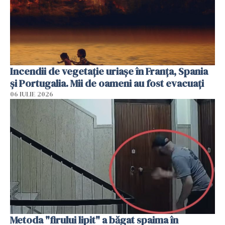
Incendii de vegetație uriașe în Franța, Spania
și Portugalia. Mii de oameni au fost evacuați
06 IULIE 2026
Metoda "firului lipit" a băgat spaima în