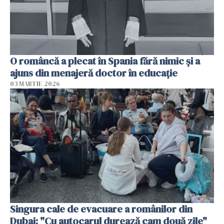
O româncă a plecat în Spania fără nimic și a
ajuns din menajeră doctor în educație
03 MARTIE 2026
Singura cale de evacuare a românilor din
Dubai: "Cu autocarul durează cam două zile"