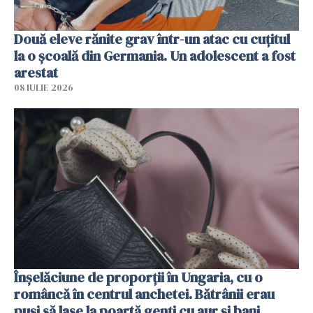
Două eleve rănite grav într-un atac cu cuțitul
la o școală din Germania. Un adolescent a fost
arestat
08 IULIE 2026
Înșelăciune de proporții în Ungaria, cu o
româncă în centrul anchetei. Bătrânii erau
puși să lase la poartă genți cu aur și bani