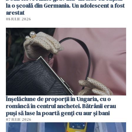
la o școală din Germania. Un adolescent a fost
arestat
08 IULIE 2026
Înșelăciune de proporții în Ungaria, cu o
româncă în centrul anchetei. Bătrânii erau
puși să lase la poartă genți cu aur și bani
07 IULIE 2026