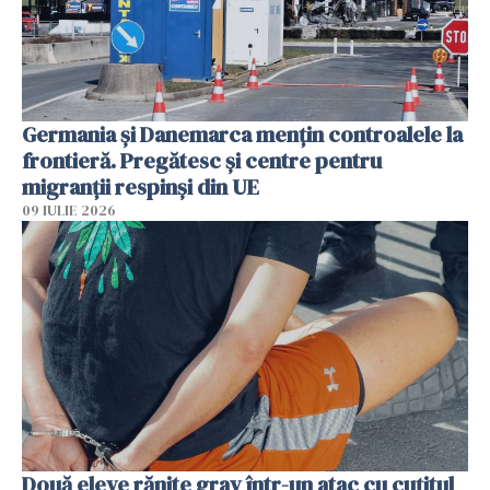
Germania și Danemarca mențin controalele la
frontieră. Pregătesc și centre pentru
migranții respinși din UE
09 IULIE 2026
Două eleve rănite grav într-un atac cu cuțitul