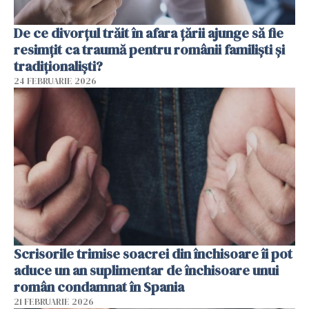
De ce divorțul trăit în afara țării ajunge să fie
resimțit ca traumă pentru românii familiști și
tradiționaliști?
24 FEBRUARIE 2026
Scrisorile trimise soacrei din închisoare îi pot
aduce un an suplimentar de închisoare unui
român condamnat în Spania
21 FEBRUARIE 2026