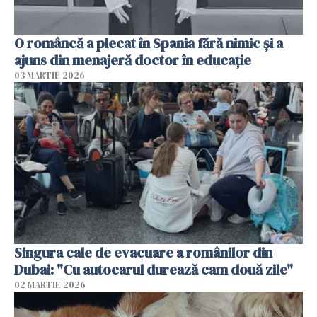
O româncă a plecat în Spania fără nimic și a
ajuns din menajeră doctor în educație
03 MARTIE 2026
Singura cale de evacuare a românilor din
Dubai: "Cu autocarul durează cam două zile"
02 MARTIE 2026