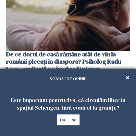
De ce dorul de casă rămâne atât de viu la
românii plecați în diaspora? Psiholog Radu
Leca, explicații pe înțelesul tuturor
13 FEBRUARIE 2026
SONDAJ DE OPINIE
Este important pentru dvs. că circulăm liber în
spațiul Schengen, fără control la granițe?
Da
Nu