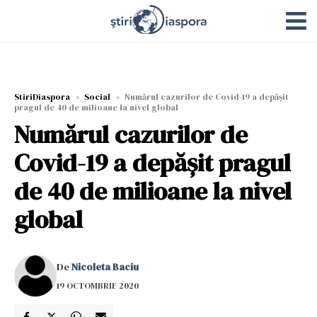
StiriDiaspora
›
Social
›
Numărul cazurilor de Covid-19 a depășit
pragul de 40 de milioane la nivel global
Numărul cazurilor de
Covid-19 a depășit pragul
de 40 de milioane la nivel
global
De
Nicoleta Baciu
19 OCTOMBRIE 2020