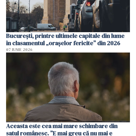
București, printre ultimele capitale din lume
în clasamentul „orașelor fericite” din 2026
07 IUNIE 2026
Aceasta este cea mai mare schimbare din
satul românesc. ”E mai greu că nu mai e