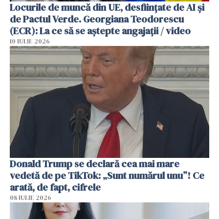
Locurile de muncă din UE, desființate de AI și
de Pactul Verde. Georgiana Teodorescu
(ECR): La ce să se aștepte angajații / video
10 IULIE 2026
Donald Trump se declară cea mai mare
vedetă de pe TikTok: „Sunt numărul unu”! Ce
arată, de fapt, cifrele
08 IULIE 2026