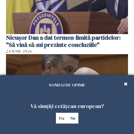
Nicușor Dan a dat termen-limită partidelor:
"Să vină să-mi prezinte concluziile"
24 IUNIE 2026
SONDAJ DE OPINIE
Vă simțiți cetățean european?
Da
Nu
PSD a decis să îşi asume guvernarea.
Grindeanu e propunerea de premier