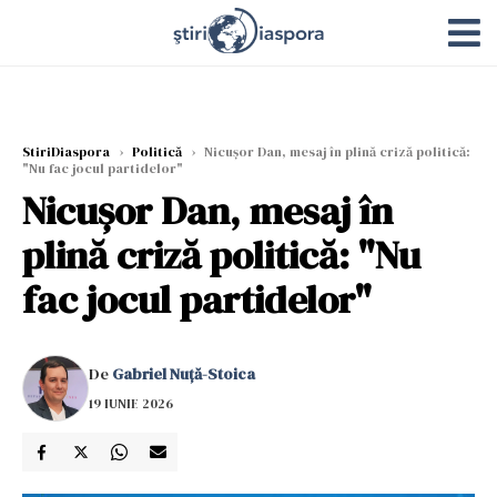
StiriDiaspora
›
Politică
›
Nicuşor Dan, mesaj în plină criză politică:
"Nu fac jocul partidelor"
Nicuşor Dan, mesaj în
plină criză politică: "Nu
fac jocul partidelor"
De
Gabriel Nuță-Stoica
19 IUNIE 2026