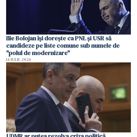
Ilie Bolojan își dorește ca PNL și USR să
candideze pe liste comune sub numele de
"polul de modernizare"
14 IULIE 2026
UDMR ar putea rezolva criza politică.