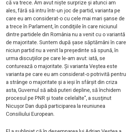
că va trece. Am avut nişte surprize şi atunci am
ales, fără să intru într-un joc de partid, varianta pe
care eu am considerat-o cu cele mai mari şanse de
a trece în Parlament, în condiţiile în care niciunul
dintre partidele din România nu a venit cu o variantă
de majoritate. Suntem după şase săptămâni în care
niciun partid nu a venit la preşedinte să spună, în
urma discuţiilor pe care le-am avut: iată, se
conturează o majoritate. Şi varianta Veştea este
varianta pe care eu am considerat-o potrivită pentru
a strânge o majoritate şi a ieşi în sfârşit din criza
asta, Guvernul să aibă puteri depline, să închidem
procesul pe PNR şi toate celelalte", a susţinut
Nicuşor Dan după participarea la reuniunea
Consiliului European.
El a subliniat că în desemnarea lui Adrian Veştea a