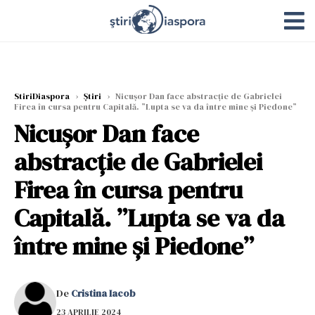
StiriDiaspora
›
Știri
›
Nicușor Dan face abstracție de Gabrielei
Firea în cursa pentru Capitală. ”Lupta se va da între mine și Piedone”
Nicușor Dan face
abstracție de Gabrielei
Firea în cursa pentru
Capitală. ”Lupta se va da
între mine și Piedone”
De
Cristina Iacob
23 APRILIE 2024