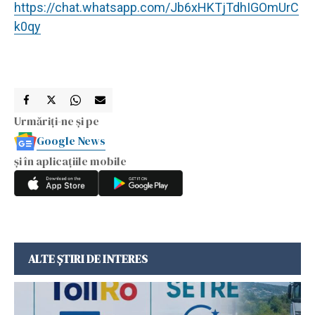
https://chat.whatsapp.com/Jb6xHKTjTdhIGOmUrC
k0qy
Urmăriți-ne și pe
Google News
și în aplicațiile mobile
ALTE ȘTIRI DE INTERES