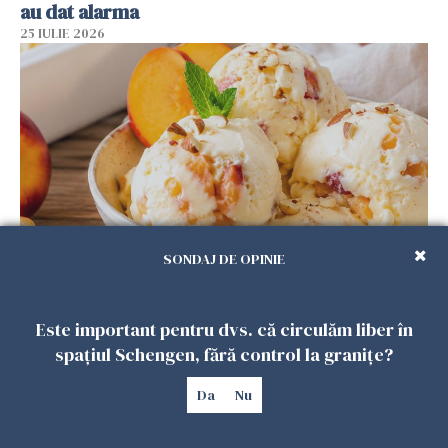
au dat alarma
25 IULIE 2026
SONDAJ DE OPINIE
Înghețata de casă cu nectarine care
cucerește vara. Rețeta fără aparat, gata din
Este important pentru dvs. că circulăm liber în
câteva ingrediente
spațiul Schengen, fără control la granițe?
25 IULIE 2026
Da
Nu