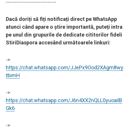
-----------------------------
Dacă doriți să fiți notificați direct pe WhatsApp
atunci când apare o știre importantă, puteți intra
pe unul din grupurile de dedicate cititorilor fideli
StiriDiaspora accesând următoarele linkuri:
->
https://chat.whatsapp.com/JJePx9Ood2XAgm8wy
tbimH
->
https://chat.whatsapp.com/J6n4XX2nQLL0yuoailB
Gk6
->