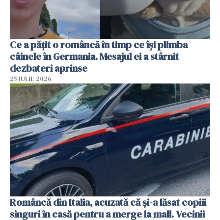
Ce a pățit o româncă în timp ce își plimba
câinele în Germania. Mesajul ei a stârnit
dezbateri aprinse
25 IULIE 2026
Româncă din Italia, acuzată că și-a lăsat copiii
singuri în casă pentru a merge la mall. Vecinii