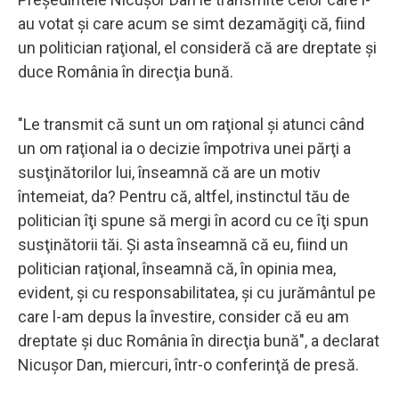
au votat şi care acum se simt dezamăgiţi că, fiind
un politician raţional, el consideră că are dreptate şi
duce România în direcţia bună.
"Le transmit că sunt un om raţional şi atunci când
un om raţional ia o decizie împotriva unei părţi a
susţinătorilor lui, înseamnă că are un motiv
întemeiat, da? Pentru că, altfel, instinctul tău de
politician îţi spune să mergi în acord cu ce îţi spun
susţinătorii tăi. Şi asta înseamnă că eu, fiind un
politician raţional, înseamnă că, în opinia mea,
evident, şi cu responsabilitatea, şi cu jurământul pe
care l-am depus la învestire, consider că eu am
dreptate şi duc România în direcţia bună", a declarat
Nicuşor Dan, miercuri, într-o conferinţă de presă.