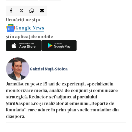
Urmăriți-ne și pe
Google News
și în aplicațiile mobile
Gabriel Nuță-Stoica
Jurnalist cu peste 15 ani de experiență, specializat în
monitorizare media, analiză de conținut și comunicare
strategică. Redactor-șef adjunct al portalului
ȘtiriDiaspora.ro și realizator al emisiunii „Departe de
România”, care aduce în prim-plan vocile românilor din
diaspora.