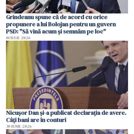
Grindeanu spune că de acord cu orice
propunere a lui Bolojan pentru un guvern
PSD: "Să vină acum și semnăm pe loc"
01 IULIE 2026
Nicuşor Dan şi-a publicat declaraţia de avere.
Câți bani are în conturi
30 IUNIE 2026