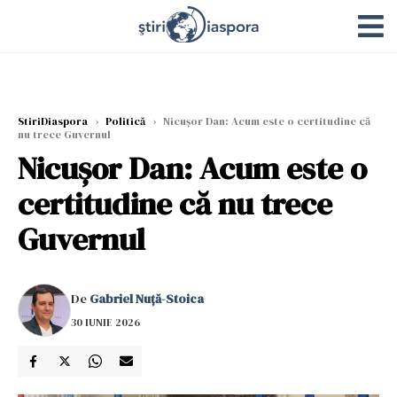
StiriDiaspora
›
Politică
›
Nicușor Dan: Acum este o certitudine că
nu trece Guvernul
Nicușor Dan: Acum este o
certitudine că nu trece
Guvernul
De
Gabriel Nuță-Stoica
30 IUNIE 2026