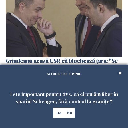
Grindeanu acuză USR că blochează țara: "Se
fac primii pași pentru un nou guvern"
SONDAJ DE OPINIE
25 IUNIE 2026
Este important pentru dvs. că circulăm liber în
spațiul Schengen, fără control la granițe?
Da
Nu