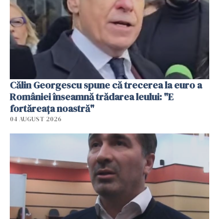
Călin Georgescu spune că trecerea la euro a
României înseamnă trădarea leului: "E
fortăreața noastră"
04 AUGUST 2026