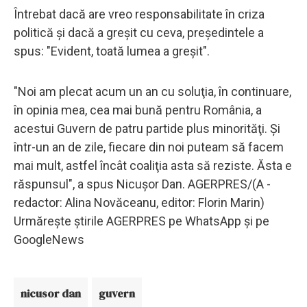
Întrebat dacă are vreo responsabilitate în criza
politică şi dacă a greşit cu ceva, preşedintele a
spus: "Evident, toată lumea a greşit".
"Noi am plecat acum un an cu soluţia, în continuare,
în opinia mea, cea mai bună pentru România, a
acestui Guvern de patru partide plus minorităţi. Şi
într-un an de zile, fiecare din noi puteam să facem
mai mult, astfel încât coaliţia asta să reziste. Ăsta e
răspunsul", a spus Nicuşor Dan. AGERPRES/(A -
redactor: Alina Novăceanu, editor: Florin Marin)
Urmăreşte ştirile AGERPRES pe WhatsApp şi pe
GoogleNews
nicusor dan
guvern