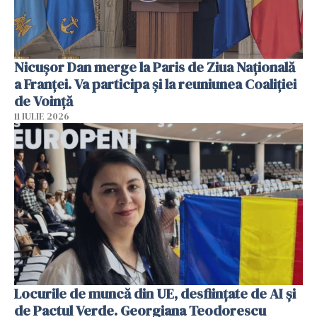
Nicuşor Dan merge la Paris de Ziua Naţională
a Franţei. Va participa şi la reuniunea Coaliţiei
de Voinţă
11 IULIE 2026
Locurile de muncă din UE, desființate de AI și
de Pactul Verde. Georgiana Teodorescu