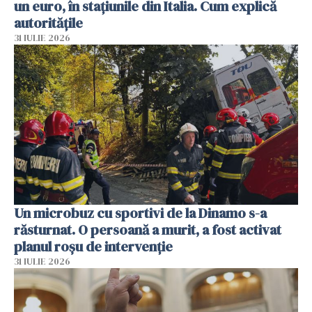
un euro, în stațiunile din Italia. Cum explică
autoritățile
31 IULIE 2026
Un microbuz cu sportivi de la Dinamo s-a
răsturnat. O persoană a murit, a fost activat
planul roșu de intervenție
31 IULIE 2026