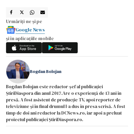
Urmăriți-ne și pe
Google News
și în aplicațiile mobile
Bogdan Bolojan
Bogdan Bolojan este redactor-șef al publicației
ȘtiriDiaspora din anul 2017.Are o experiență de 13 ani în
presă. A fost asistent de producție TV, apoi reporter de
televiziune și în final drumul l-a dus în presa scrisă. A fost
timp de doi ani redactor la DCNews.ro, iar apoi a preluat
proiectul publicației ȘtiriDiaspora.ro.