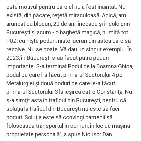
este motivul pentru care el nu a fost înaintat. Nu
există, din păcate, reţetă miraculoasă. Adică, am
aruncat cu blocuri, 20 de ani, încoace şi încolo prin
Bucureşti şi acum - o baghetă magică, numită tot
PUZ, cu nişte poduri, nişte lucruri din astea care să
rezolve. Nu se poate. Vă dau un singur exemplu. În
2023, în Bucureşti s-au făcut patru poduri
importante. S-a terminat Podul de la Doamna Ghica,
podul pe care l-a făcut primarul Sectorului 4 pe
Metalurgiei şi două poduri pe care le-a făcut
primarul Sectorului 3 la ieşirea către Constanţa. Nu
s-a simţit asta în traficul din Bucureşti, pentru că
soluţia la traficul din Bucureşti nu este să faci
poduri. Soluţia este să convingi oamenii să
folosească transportul în comun, în loc de maşina
proprietate personală", a spus Nicuşor Dan.