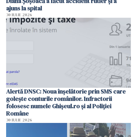
Diana Șoșoacă a făcut accident rutier și a
ajuns la spital
30 IULIE 2026
Alertă DNSC: Noua înșelătorie prin SMS care
golește conturile românilor. Infractorii
folosesc numele Ghișeul.ro și al Poliției
Române
30 IULIE 2026