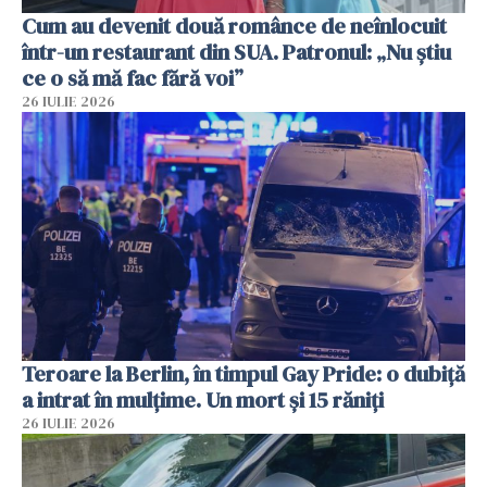
Cum au devenit două românce de neînlocuit
într-un restaurant din SUA. Patronul: „Nu știu
ce o să mă fac fără voi”
26 IULIE 2026
Teroare la Berlin, în timpul Gay Pride: o dubiță
a intrat în mulțime. Un mort și 15 răniți
26 IULIE 2026