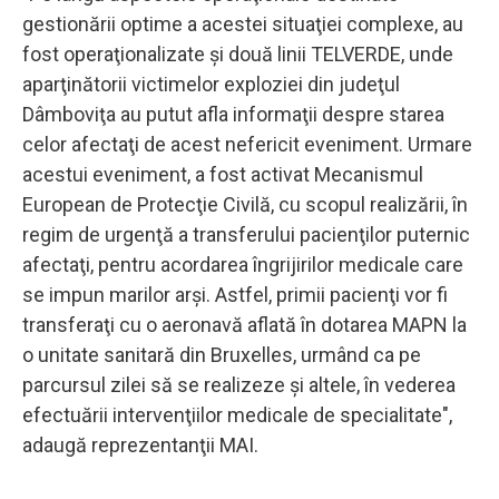
gestionării optime a acestei situaţiei complexe, au
fost operaţionalizate şi două linii TELVERDE, unde
aparţinătorii victimelor exploziei din judeţul
Dâmboviţa au putut afla informaţii despre starea
celor afectaţi de acest nefericit eveniment. Urmare
acestui eveniment, a fost activat Mecanismul
European de Protecţie Civilă, cu scopul realizării, în
regim de urgenţă a transferului pacienţilor puternic
afectaţi, pentru acordarea îngrijirilor medicale care
se impun marilor arşi. Astfel, primii pacienţi vor fi
transferaţi cu o aeronavă aflată în dotarea MAPN la
o unitate sanitară din Bruxelles, urmând ca pe
parcursul zilei să se realizeze şi altele, în vederea
efectuării intervenţiilor medicale de specialitate",
adaugă reprezentanţii MAI.