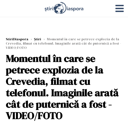
StiriDiaspora
›
Știri
›
Momentul în care se petrece explozia de la
Crevedia, filmat cu telefonul. Imaginile arată cât de puternică a fost -
VIDEO/FOTO
Momentul în care se
petrece explozia de la
Crevedia, filmat cu
telefonul. Imaginile arată
cât de puternică a fost -
VIDEO/FOTO