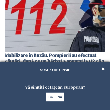
Mobilizare în Buzău. Pompierii au efectuat
căutări, după ce un bărbat a anunțat la 112 că a
văzut un obiect luminos
SONDAJ DE OPINIE
27 IULIE 2026
Vă simțiți cetățean european?
Da
Nu