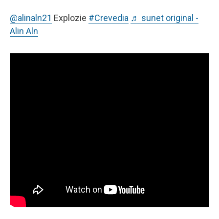
@alinaln21
Explozie
#Crevedia
♬ sunet original -
Alin Aln