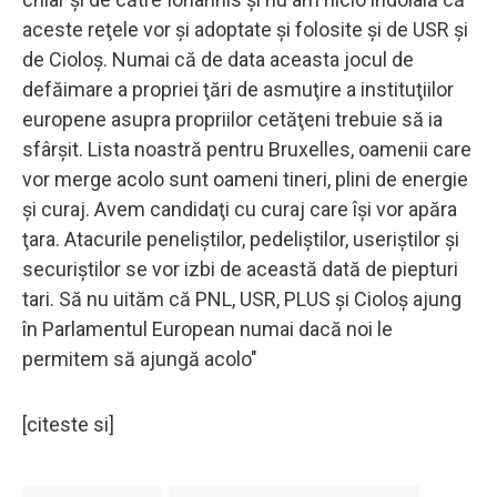
aceste reţele vor şi adoptate şi folosite şi de USR şi
de Cioloş. Numai că de data aceasta jocul de
defăimare a propriei ţări de asmuţire a instituţiilor
europene asupra propriilor cetăţeni trebuie să ia
sfârşit. Lista noastră pentru Bruxelles, oamenii care
vor merge acolo sunt oameni tineri, plini de energie
şi curaj. Avem candidaţi cu curaj care îşi vor apăra
ţara. Atacurile peneliştilor, pedeliştilor, useriştilor şi
securiştilor se vor izbi de această dată de piepturi
tari. Să nu uităm că PNL, USR, PLUS şi Cioloş ajung
în Parlamentul European numai dacă noi le
permitem să ajungă acolo"
[citeste si]