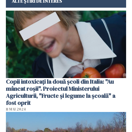
ALTE ȘTIRI DE INTERES
Copii intoxicați la două școli din Italia: "Au
mâncat roșii". Proiectul Ministerului
Agriculturii, "Fructe și legume la școală" a
fost oprit
11 MAI 2024