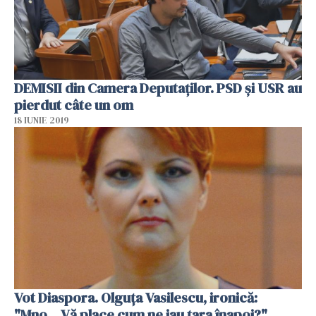
DEMISII din Camera Deputaţilor. PSD şi USR au
pierdut câte un om
18 IUNIE 2019
Vot Diaspora. Olguţa Vasilescu, ironică:
"Mno... Vă place cum ne iau ţara înapoi?"