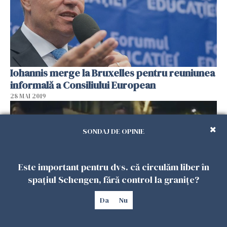
Iohannis merge la Bruxelles pentru reuniunea
informală a Consiliului European
28 MAI 2019
SONDAJ DE OPINIE
Este important pentru dvs. că circulăm liber în
spațiul Schengen, fără control la granițe?
Da
Nu
Protest în fața MAE, după votul BLOCAT din