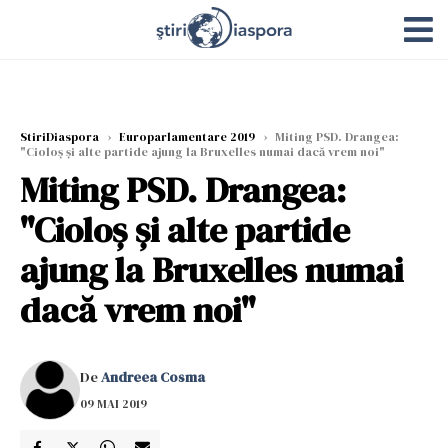
StiriDiaspora
›
Europarlamentare 2019
›
Miting PSD. Drangea:
"Cioloş şi alte partide ajung la Bruxelles numai dacă vrem noi"
Miting PSD. Drangea:
"Cioloş şi alte partide
ajung la Bruxelles numai
dacă vrem noi"
De
Andreea Cosma
09 MAI 2019