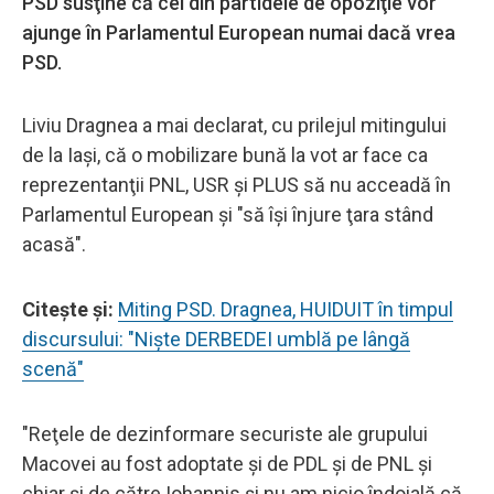
PSD susţine că cei din partidele de opoziţie vor
ajunge în Parlamentul European numai dacă vrea
PSD.
Liviu Dragnea a mai declarat, cu prilejul mitingului
de la Iaşi, că o mobilizare bună la vot ar face ca
reprezentanţii PNL, USR şi PLUS să nu acceadă în
Parlamentul European şi "să îşi înjure ţara stând
acasă".
Citeşte şi:
Miting PSD. Dragnea, HUIDUIT în timpul
discursului: "Nişte DERBEDEI umblă pe lângă
scenă"
"Reţele de dezinformare securiste ale grupului
Macovei au fost adoptate şi de PDL şi de PNL şi
chiar şi de către Iohannis şi nu am nicio îndoială că