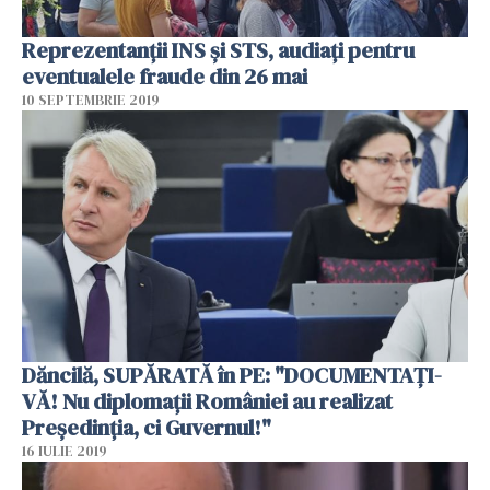
Reprezentanții INS și STS, audiați pentru
eventualele fraude din 26 mai
10 SEPTEMBRIE 2019
Dăncilă, SUPĂRATĂ în PE: "DOCUMENTAŢI-
VĂ! Nu diplomaţii României au realizat
Președinția, ci Guvernul!"
16 IULIE 2019