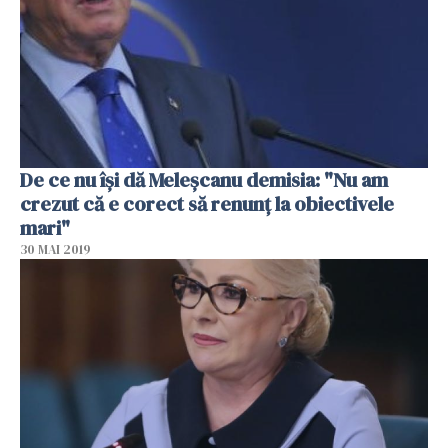
De ce nu îşi dă Meleşcanu demisia: "Nu am
crezut că e corect să renunţ la obiectivele
mari"
30 MAI 2019