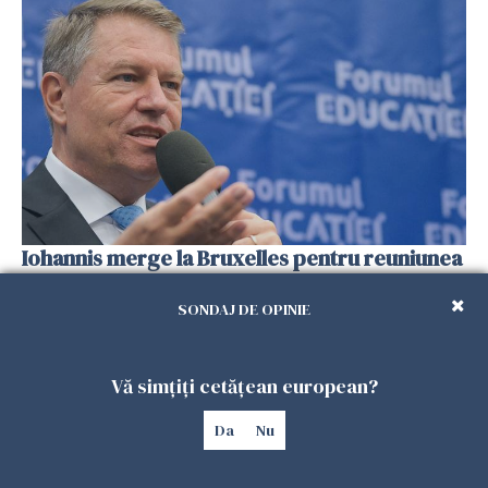
Iohannis merge la Bruxelles pentru reuniunea
informală a Consiliului European
SONDAJ DE OPINIE
28 MAI 2019
Vă simțiți cetățean european?
Da
Nu