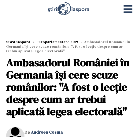
StiriDiaspora
›
Europarlamentare 2019
›
Ambasadorul României în
Germania îşi cere scuze românilor: "A fost o lecţie despre cum ar
trebui aplicată legea electorală"
Ambasadorul României în
Germania îşi cere scuze
românilor: "A fost o lecţie
despre cum ar trebui
aplicată legea electorală"
De
Andreea Cosma