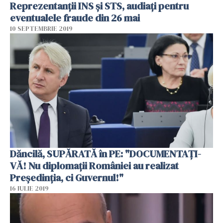
Reprezentanții INS și STS, audiați pentru
eventualele fraude din 26 mai
10 SEPTEMBRIE 2019
Dăncilă, SUPĂRATĂ în PE: "DOCUMENTAŢI-
VĂ! Nu diplomaţii României au realizat
Președinția, ci Guvernul!"
16 IULIE 2019