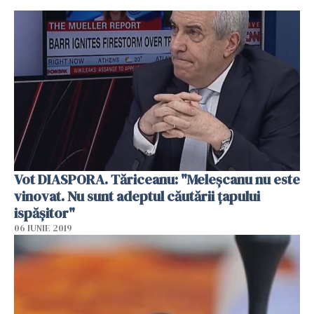
Vot DIASPORA. Tăriceanu: "Meleşcanu nu este
vinovat. Nu sunt adeptul căutării ţapului
ispăşitor"
06 IUNIE 2019