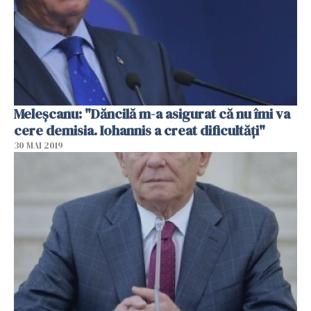
Meleşcanu: "Dăncilă m-a asigurat că nu îmi va
cere demisia. Iohannis a creat dificultăţi"
30 MAI 2019