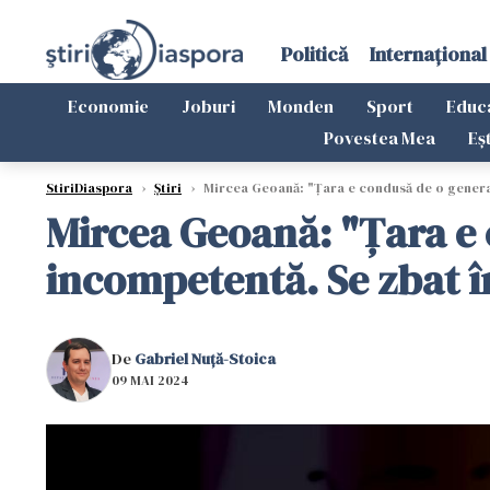
Politică
Internațional
Economie
Joburi
Monden
Sport
Educ
Povestea Mea
Eș
StiriDiaspora
›
Știri
›
Mircea Geoană: "Ţara e condusă de o generaţi
Mircea Geoană: "Ţara e 
incompetentă. Se zbat î
De
Gabriel Nuță-Stoica
09 MAI 2024