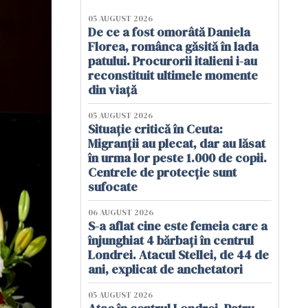
05 AUGUST 2026
De ce a fost omorâtă Daniela
Florea, românca găsită în lada
patului. Procurorii italieni i-au
reconstituit ultimele momente
din viață
05 AUGUST 2026
Situație critică în Ceuta:
Migranții au plecat, dar au lăsat
în urma lor peste 1.000 de copii.
Centrele de protecție sunt
sufocate
06 AUGUST 2026
S-a aflat cine este femeia care a
înjunghiat 4 bărbați în centrul
Londrei. Atacul Stellei, de 44 de
ani, explicat de anchetatori
05 AUGUST 2026