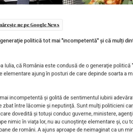
ărește-ne pe Google News
eraţie politică tot mai "incompetentă" și că mulți din
ba Iulia, că România este condusă de o generaţie politică 
ţe elementare ajung în posturi de care depinde soarta a m
t mai incompetentă şi golită de sentimentul iubirii adevăra
 zbat între lăcomie şi neputinţă. Sunt mulţi politicieni car
ficare dovedită şi totuşi conduc guverne, ministere, agenţii
ape nimic în viaţa lor, nu au cunoştinţe elementare şi, cu t
lioane de români. A ajuns aproape de neimaginat ca un mi