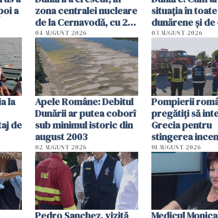
poi a
zona centralei nucleare
situația în toate
de la Cernavodă, cu 2
dunărene și de
cm faţă de ziua trecută
România resim
04 AUGUST 2026
03 AUGUST 2026
efectele, deși a
în iulie
a la
Apele Române: Debitul
Pompierii româ
Dunării ar putea coborî
pregătiţi să int
aj de
sub minimul istoric din
Grecia pentru
august 2003
stingerea incen
02 AUGUST 2026
01 AUGUST 2026
Pedro Sanchez, vizită
Medicul Monica