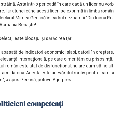
străină. Asta într-o perioadă în care dacă un lider nu vor
. Iar atunci când aceşti lideri se exprimă în limba română
 declarat Mircea Geoană în cadrul dezbaterii "Din Inima Ro
 "România Renaşte!.
lecţii este blocajul şi sărăcirea ţării.
păsată de indicatori economici slabi, datorii în creştere,
 relevanţă internaţională, pe care o merităm cu prisosinţă
tul român este atât de disfuncţional, nu are cum să fie alt
şi face datoria. Acesta este adevăratul motiv pentru care
e", a spus Geoană, potrivit Agerpres.
liticieni competenți