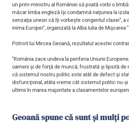
un prim-ministru al României să poată vorbi o limbă 
măcar limba engleză îşi condamnă naţiunea la izolare
senzaţia uneori că îţi vorbeşte corigentul clasei", a
inima Europei", organizată la Alba Iulia de Mişcarea
Potrivit lui Mircea Geoană, rezultatul acestei contrase
"România zace undeva la periferia Uniunii Europene, a
oameni şi de forţă de muncă, frustrată şi lipsită de
că sistemul nostru politic este atât de defect şi sta
disfuncţional, atâta vreme cât sistemul politic nu-
ultimii în marea majoritate a clasamentelor europen
Geoană spune că sunt și mulți po