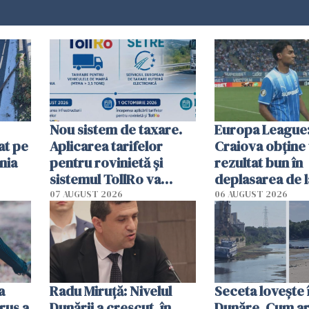
Nou sistem de taxare.
Europa League:
at pe
Aplicarea tarifelor
Craiova obține
nia
pentru rovinietă şi
rezultat bun în
sistemul TollRo va
deplasarea de 
începe la 1 octombrie
07 AUGUST 2026
06 AUGUST 2026
ă
a
Radu Miruţă: Nivelul
Seceta lovește 
rus a
Dunării a crescut, în
Dunăre. Cum ar