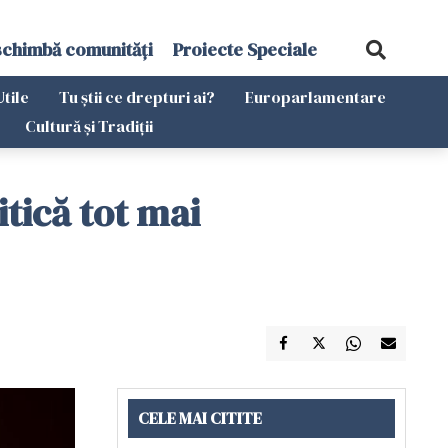
schimbă comunități
Proiecte Speciale
Utile
Tu știi ce drepturi ai?
Europarlamentare
Cultură și Tradiții
tică tot mai
CELE MAI CITITE