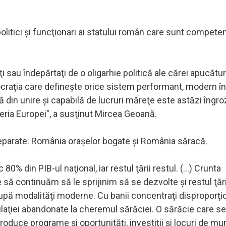
litici şi funcţionari ai statului român care sunt competen
ţi sau îndepărtaţi de o oligarhie politică ale cărei apucătur
ocraţia care defineşte orice sistem performant, modern î
 din unire şi capabilă de lucruri măreţe este astăzi îngro
feria Europei", a susţinut Mircea Geoană.
i separate: România oraşelor bogate şi România săracă.
0% din PIB-ul naţional, iar restul ţării restul. (...) Crunta
e să continuăm să le sprijinim să se dezvolte şi restul ţări
upă modalităţi moderne. Cu banii concentraţi disproporţi
pulaţiei abandonate la cheremul sărăciei. O sărăcie care se
duce programe şi oportunităţi, investiţii şi locuri de mun