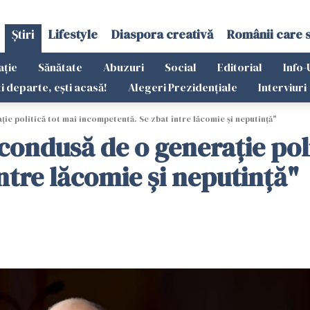
Știri
Lifestyle
Diaspora creativă
Românii care 
ație
Sănătate
Abuzuri
Social
Editorial
Info-
ti departe, ești acasă!
Alegeri Prezidențiale
Interviuri
e politică tot mai incompetentă. Se zbat între lăcomie şi neputinţă"
condusă de o generaţie poli
ntre lăcomie şi neputinţă"