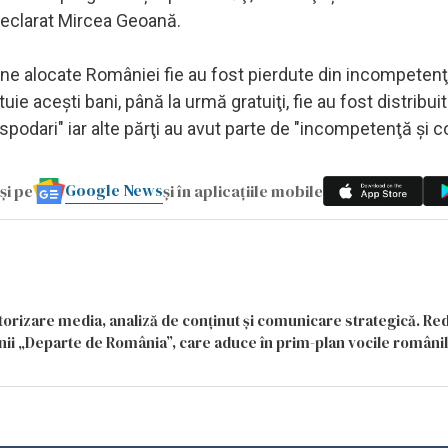
a declarat Mircea Geoană.
ne alocate României fie au fost pierdute din incompeten
uie aceşti bani, până la urmă gratuiţi, fie au fost distribuit
spodari" iar alte părţi au avut parte de "incompetenţă şi c
Google News
și pe
și în aplicațiile mobile
itorizare media, analiză de conținut și comunicare strategică. Re
siunii „Departe de România”, care aduce în prim-plan vocile români