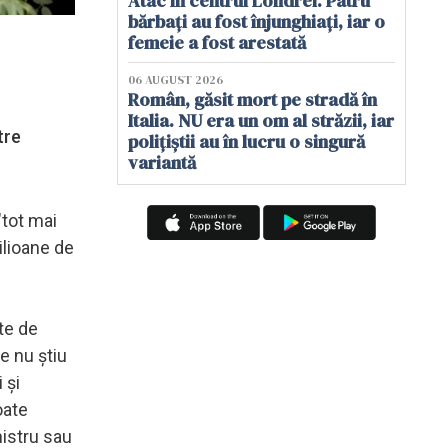
Atac în centrul Londrei. Patru
bărbați au fost înjunghiați, iar o
femeie a fost arestată
06 AUGUST 2026
Român, găsit mort pe stradă în
Italia. NU era un om al străzii, iar
tre
polițiștii au în lucru o singură
variantă
"tot mai
ilioane de
te de
e nu ştiu
 şi
oate
nistru sau