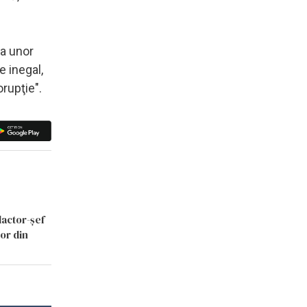
ţa unor
e inegal,
orupţie".
dactor-șef
lor din