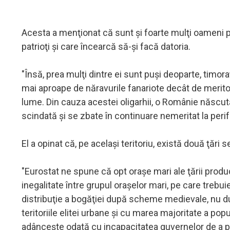
Acesta a menţionat că sunt şi foarte mulţi oameni po
patrioţi şi care încearcă să-şi facă datoria.
"Însă, prea mulţi dintre ei sunt puşi deoparte, timora
mai aproape de năravurile fanariote decât de merit
lume. Din cauza acestei oligarhii, o Românie născută
scindată şi se zbate în continuare nemeritat la peri
El a opinat că, pe acelaşi teritoriu, există două ţăr
"Eurostat ne spune că opt oraşe mari ale ţării produc 8
inegalitate între grupul oraşelor mari, pe care trebui
distribuţie a bogăţiei după scheme medievale, nu d
teritoriile elitei urbane şi cu marea majoritate a po
adânceşte odată cu incapacitatea guvernelor de a pro