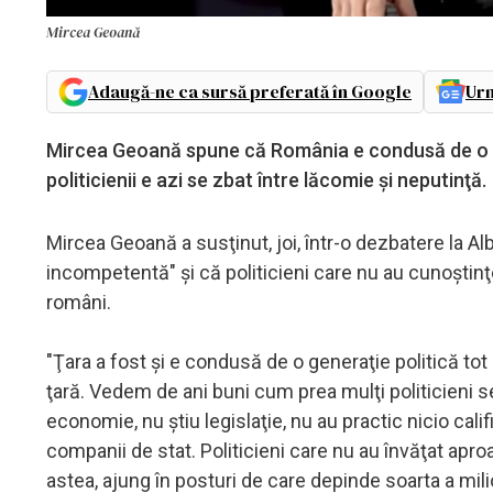
Mircea Geoană
Adaugă-ne ca sursă preferată în Google
Urm
Mircea Geoană spune că România e condusă de o gen
politicienii e azi se zbat între lăcomie şi neputinţă.
Mircea Geoană a susţinut, joi, într-o dezbatere la Al
incompetentă" şi că politicieni care nu au cunoştin
români.
"Ţara a fost şi e condusă de o generaţie politică to
ţară. Vedem de ani buni cum prea mulţi politicieni se
economie, nu ştiu legislaţie, nu au practic nicio cali
companii de stat. Politicieni care nu au învăţat apro
astea, ajung în posturi de care depinde soarta a mi