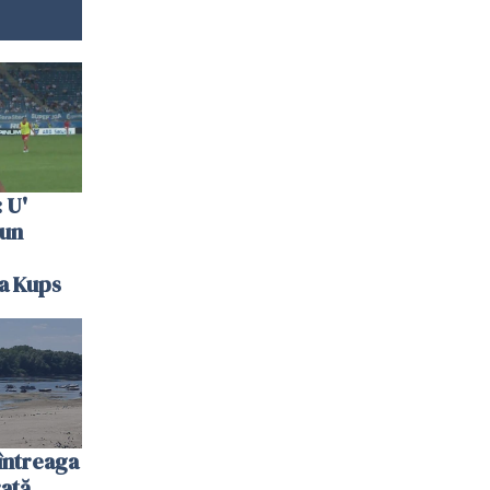
 U'
 un
la Kups
întreaga
ată