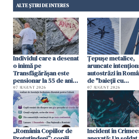
ALTE ȘTIRI DE INTERES
Individul care a desenat
Țepușe metalice,
o inimă pe
aruncate intențion
Transfăgărășan este
autostrăzi în Româ
pensionar la 55 de ani.
de "baieții cu
Poliția l-a identificat
platforme": "Mi-au
07 AUGUST 2026
07 AUGUST 2026
cerut 1200 lei să m
tracteze"
„România Copiilor de
Incident în Crimee
Pretutindeni”: copiii
anexată: Un soldat 