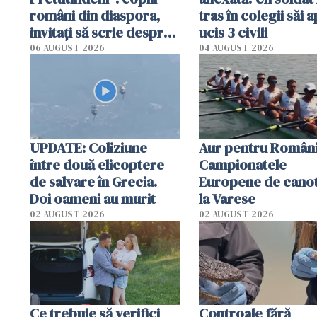
români din diaspora,
tras în colegii săi a
invitați să scrie despre
ucis 3 civili
România într-un volum
06 AUGUST 2026
04 AUGUST 2026
special
UPDATE: Coliziune
Aur pentru Români
între două elicoptere
Campionatele
de salvare în Grecia.
Europene de canot
Doi oameni au murit
la Varese
02 AUGUST 2026
02 AUGUST 2026
Ce trebuie să verifici
Controale fără