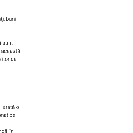
ţi, buni
i sunt
n această
zitor de
i arată o
onat pe
că, în