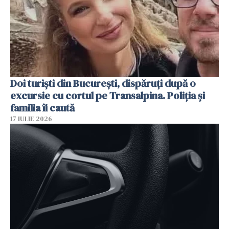
Doi turiști din București, dispăruți după o
excursie cu cortul pe Transalpina. Poliția și
familia îi caută
17 IULIE 2026