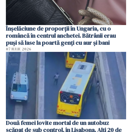
Înșelăciune de proporții în Ungaria, cu o
româncă în centrul anchetei. Bătrânii erau
puși să lase la poartă genți cu aur și bani
07 IULIE 2026
Două femei lovite mortal de un autobuz
scăpat de sub control, în Lisabona. Alți 20 de