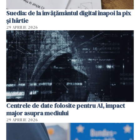
Suedia: de la învățământul digital înapoi la pix
și hârtie
29 APRILIE 2026
Centrele de date folosite pentru AI, impact
major asupra mediului
29 APRILIE 2026