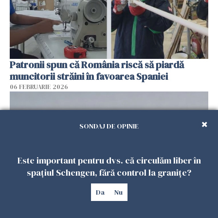
Patronii spun că România riscă să piardă
muncitorii străini în favoarea Spaniei
06 FEBRUARIE 2026
SONDAJ DE OPINIE
Este important pentru dvs. că circulăm liber în
spațiul Schengen, fără control la granițe?
Da
Nu
Muncitori români exploatați de clanul „Muti”