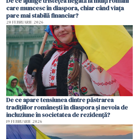
De ce ajunge tristețea negată la mulți români
care muncesc în diaspora, chiar când viața
pare mai stabilă financiar?
20 FEBRUARIE 2026
De ce apare tensiunea dintre păstrarea
tradițiilor românești în diaspora și nevoia de
incluziune în societatea de rezidență?
19 FEBRUARIE 2026