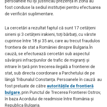
persoanele nu își justificau prezența în zonă au
fost conduse la sediul instituției pentru efectuarea
de verificări suplimentare.
La cercetări a rezultat faptul că sunt 17 cetățeni
sirieni și 3 cetățeni irakieni, toți bărbați, cu vârste
cuprinse între 18 și 35 ani, care au trecut fraudulos
frontiera de stat a României dinspre Bulgaria.În
cauză, se efectuează cercetări sub aspectul
săvârşirii infracţiunilor de trafic de migranți și
intrare în țară prin trecerea ilegală a frontierei de
stat, sub directa coordonare a Parchetului de pe
lângă Tribunalul Constanța. Persoanele în cauză au
fost preluate de către
autoritățile de frontieră
bulgare
, prin Punctul de Trecerea Frontierei Ostrov,
în baza Acordului de readmisie între România și
Republica Bulgaria.