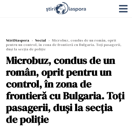
StiriDiaspora
›
Social
›
Microbuz, condus de un român, oprit
pentru un control, în zona de frontieră cu Bulgaria. Toți pasagerii,
duși la secția de poliție
Microbuz, condus de un
român, oprit pentru un
control, în zona de
frontieră cu Bulgaria. Toți
pasagerii, duși la secția
de poliție