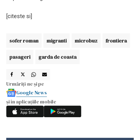
[citeste si]
sofer roman
migranti
microbuz
frontiera
pasageri
garda de coasta
Urmăriți-ne și pe
Google News
și în aplicațiile mobile