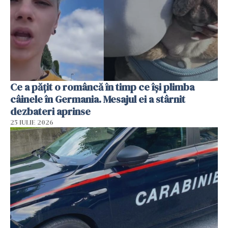
Ce a pățit o româncă în timp ce își plimba
câinele în Germania. Mesajul ei a stârnit
dezbateri aprinse
25 IULIE 2026