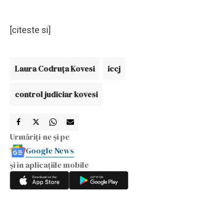
[citeste si]
Laura Codruţa Kovesi
iccj
control judiciar kovesi
Urmăriți-ne și pe
Google News
și în aplicațiile mobile