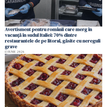
Avertisment pentru românii care merg în
vacanță în sudul Italiei: 70% dintre
restaurantele de pe litoral, găsite cu nereguli
grave
13 IUNIE 2026