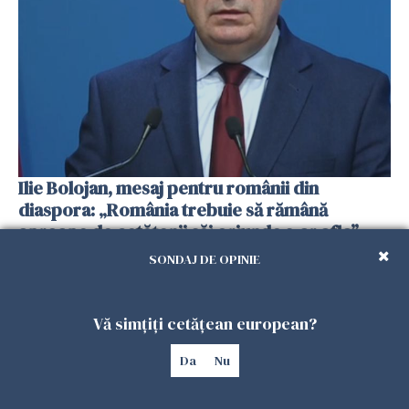
Ilie Bolojan, mesaj pentru românii din
diaspora: „România trebuie să rămână
aproape de cetățenii săi oriunde s-ar afla”
31 MAI 2026
SONDAJ DE OPINIE
Vă simțiți cetățean european?
Da
Nu