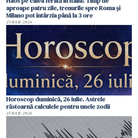
Haos pe calea ferată în Italia! Timp de
aproape patru zile, trenurile spre Roma și
Milano pot întârzia până la 3 ore
25 IULIE 2026
Horoscop duminică, 26 iulie. Astrele
răstoarnă calculele pentru unele zodii
25 IULIE 2026