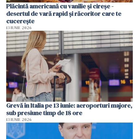
Plăcintă americană cu vanilie și cireșe -
desertul de vară rapid și răcoritor care te
cucerește
13 IUNIE 2026
Grevă în Italia pe 13 iunie: aeroporturi majore,
sub presiune timp de 18 ore
13 IUNIE 2026