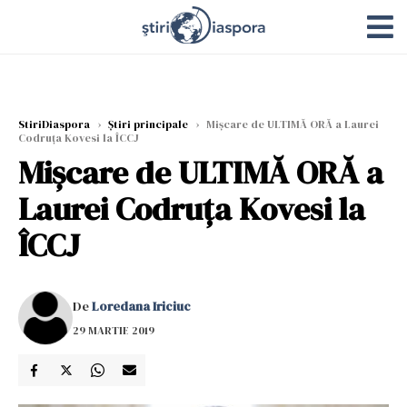
StiriDiaspora
›
Știri principale
›
Mișcare de ULTIMĂ ORĂ a Laurei
Codruța Kovesi la ÎCCJ
Mișcare de ULTIMĂ ORĂ a
Laurei Codruța Kovesi la
ÎCCJ
De
Loredana Iriciuc
29 MARTIE 2019