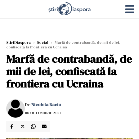
StiriDiaspora
›
Social
›
Marfă de contrabandă, de mii de lei,
confiscată la frontiera cu Ucraina
Marfă de contrabandă, de
mii de lei, confiscată la
frontiera cu Ucraina
De
Nicoleta Baciu
08 OCTOMBRIE 2021