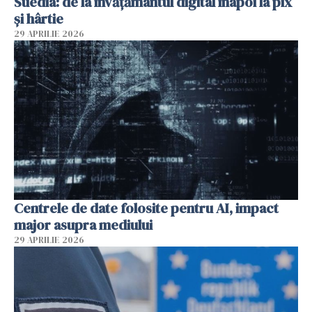
Suedia: de la învățământul digital înapoi la pix
și hârtie
29 APRILIE 2026
Centrele de date folosite pentru AI, impact
major asupra mediului
29 APRILIE 2026