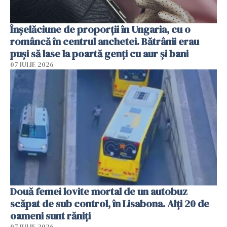
Înșelăciune de proporții în Ungaria, cu o
româncă în centrul anchetei. Bătrânii erau
puși să lase la poartă genți cu aur și bani
07 IULIE 2026
Două femei lovite mortal de un autobuz
scăpat de sub control, în Lisabona. Alți 20 de
oameni sunt răniți
07 IULIE 2026