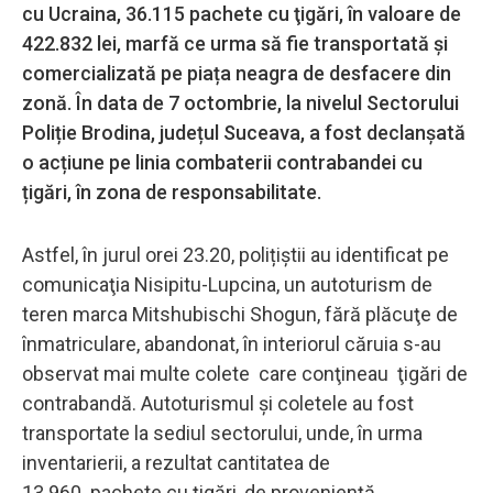
cu Ucraina, 36.115 pachete cu ţigări, în valoare de
422.832 lei, marfă ce urma să fie transportată și
comercializată pe piața neagra de desfacere din
zonă. În data de 7 octombrie, la nivelul Sectorului
Poliție Brodina, județul Suceava, a fost declanșată
o acțiune pe linia combaterii contrabandei cu
țigări, în zona de responsabilitate.
Astfel, în jurul orei 23.20, polițiștii au identificat pe
comunicaţia Nisipitu-Lupcina, un autoturism de
teren marca Mitshubischi Shogun, fără plăcuţe de
înmatriculare, abandonat, în interiorul căruia s-au
observat mai multe colete care conţineau ţigări de
contrabandă. Autoturismul şi coletele au fost
transportate la sediul sectorului, unde, în urma
inventarierii, a rezultat cantitatea de
13.960 pachete cu țigări, de provenienţă