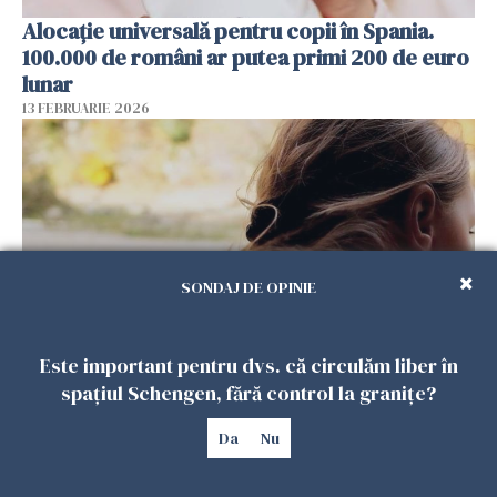
Alocație universală pentru copii în Spania.
100.000 de români ar putea primi 200 de euro
lunar
13 FEBRUARIE 2026
SONDAJ DE OPINIE
Este important pentru dvs. că circulăm liber în
De ce dorul de casă rămâne atât de viu la
spațiul Schengen, fără control la granițe?
românii plecați în diaspora? Psiholog Radu
Leca, explicații pe înțelesul tuturor
Da
Nu
13 FEBRUARIE 2026