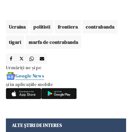
Ucraina
politisti
frontiera
contrabanda
tigari
marfa de contrabanda
Urmăriți-ne și pe
Google News
și în aplicațiile mobile
ALTE ȘTIRI DE INTERES