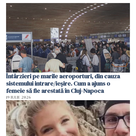
Întârzieri pe marile aeroporturi, din cauza
sistemului intrare/ieșire. Cum a ajuns o
femeie să fie arestată în Cluj-Napoca
19 IULIE 2026