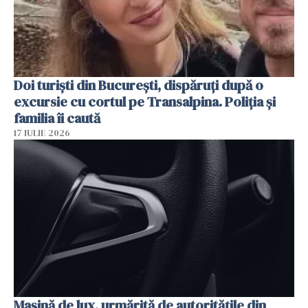
Doi turiști din București, dispăruți după o
excursie cu cortul pe Transalpina. Poliția și
familia îi caută
17 IULIE 2026
Mașină de lux, urmărită de autoritățile din