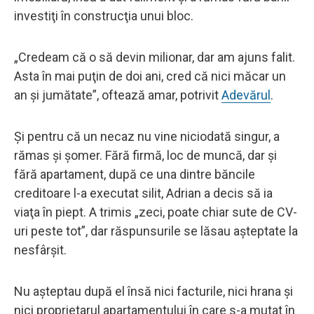
investiţi în construcţia unui bloc.
„Credeam că o să devin milionar, dar am ajuns falit.
Asta în mai puţin de doi ani, cred că nici măcar un
an şi jumătate”, oftează amar, potrivit
Adevărul
.
Şi pentru că un necaz nu vine niciodată singur, a
rămas şi şomer. Fără firmă, loc de muncă, dar şi
fără apartament, după ce una dintre băncile
creditoare l-a executat silit, Adrian a decis să ia
viaţa în piept. A trimis „zeci, poate chiar sute de CV-
uri peste tot”, dar răspunsurile se lăsau aşteptate la
nesfârşit.
Nu aşteptau după el însă nici facturile, nici hrana şi
nici proprietarul apartamentului în care s-a mutat în