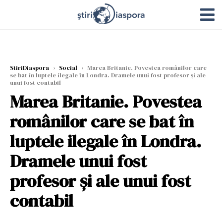
StiriDiaspora
›
Social
›
Marea Britanie. Povestea românilor care
se bat în luptele ilegale în Londra. Dramele unui fost profesor şi ale
unui fost contabil
Marea Britanie. Povestea
românilor care se bat în
luptele ilegale în Londra.
Dramele unui fost
profesor şi ale unui fost
contabil