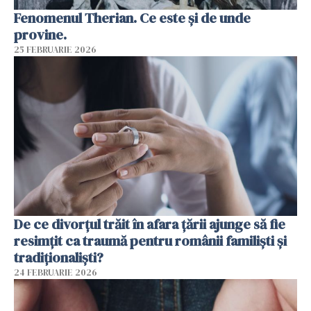
Fenomenul Therian. Ce este și de unde
provine.
25 FEBRUARIE 2026
De ce divorțul trăit în afara țării ajunge să fie
resimțit ca traumă pentru românii familiști și
tradiționaliști?
24 FEBRUARIE 2026