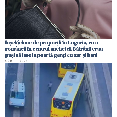
Înșelăciune de proporții în Ungaria, cu o
româncă în centrul anchetei. Bătrânii erau
puși să lase la poartă genți cu aur și bani
07 IULIE 2026