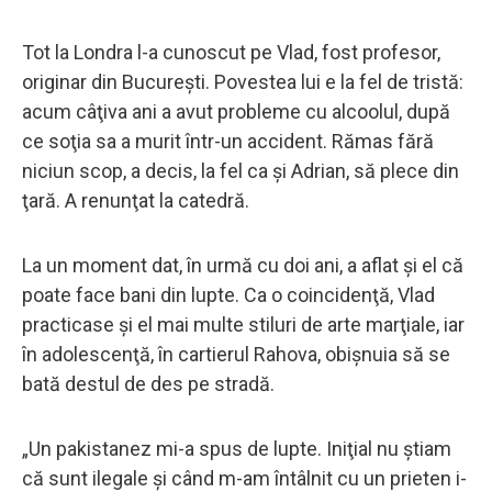
Tot la Londra l-a cunoscut pe Vlad, fost profesor,
originar din Bucureşti. Povestea lui e la fel de tristă:
acum câţiva ani a avut probleme cu alcoolul, după
ce soţia sa a murit într-un accident. Rămas fără
niciun scop, a decis, la fel ca şi Adrian, să plece din
ţară. A renunţat la catedră.
La un moment dat, în urmă cu doi ani, a aflat şi el că
poate face bani din lupte. Ca o coincidenţă, Vlad
practicase şi el mai multe stiluri de arte marţiale, iar
în adolescenţă, în cartierul Rahova, obişnuia să se
bată destul de des pe stradă.
„Un pakistanez mi-a spus de lupte. Iniţial nu ştiam
că sunt ilegale şi când m-am întâlnit cu un prieten i-