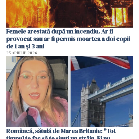
Femeie arestată după un incendiu. Ar fi
provocat sau ar fi permis moartea a doi copii
de 1 an și 3 ani
25 APRILIE 2026
Româncă, sătulă de Marea Britanie: "Tot
timpul te fac să te simți un străin. Ei nu