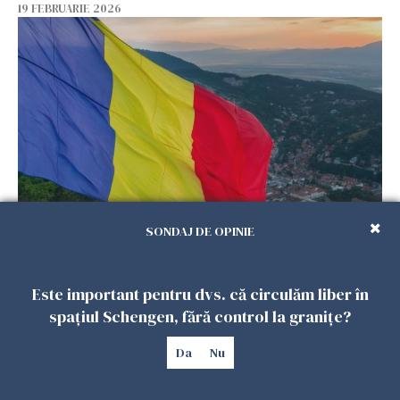
19 FEBRUARIE 2026
De ce „uitarea de sine” devine un risc real
SONDAJ DE OPINIE
pentru românii din diaspora, chiar când viața
pare aranjată pe hârtie?
Este important pentru dvs. că circulăm liber în
18 FEBRUARIE 2026
spațiul Schengen, fără control la granițe?
Da
Nu