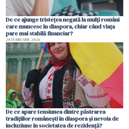
De ce ajunge tristețea negată la mulți români
care muncesc în diaspora, chiar când viața
pare mai stabilă financiar?
20 FEBRUARIE 2026
De ce apare tensiunea dintre păstrarea
tradițiilor românești în diaspora și nevoia de
incluziune în societatea de rezidență?