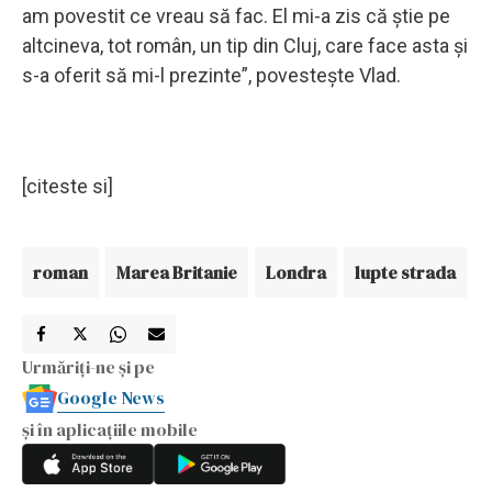
am povestit ce vreau să fac. El mi-a zis că ştie pe
altcineva, tot român, un tip din Cluj, care face asta şi
s-a oferit să mi-l prezinte”, povesteşte Vlad.
[citeste si]
roman
Marea Britanie
Londra
lupte strada
Urmăriți-ne și pe
Google News
și în aplicațiile mobile