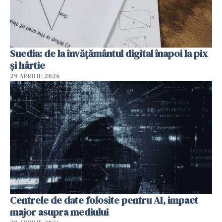
Suedia: de la învățământul digital înapoi la pix
și hârtie
29 APRILIE 2026
Centrele de date folosite pentru AI, impact
major asupra mediului