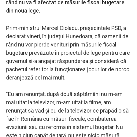
rând nu va fi afectat de măsurile fiscal bugetare
din noua lege.
Prim-ministrul Marcel Ciolacu, preşedintele PSD, a
declarat vineri, în judeţul Hunedoara, că oamenii de
rând nu vor pierde venituri prin măsurile fiscal
bugetare prevăzute în proiectul de lege pentru care
guvernul şi-a angajat răspunderea şi consideră că
pachetul referitor la funcţionarea jocurilor de noroc
deranjează cel mai mult.
"Eu am renunţat, după două săptămâni nu m-am
mai uitat la televizor, m-am uitat la filme, am
renunţat să văd şi eu de la televizor ce prăpăd o să
fac în România cu măsuri fiscale, combaterea
evaziunii sau cu reforma în sistemul bugetar. Nu
este niciun capăt de ţară, nu este nicio măsură