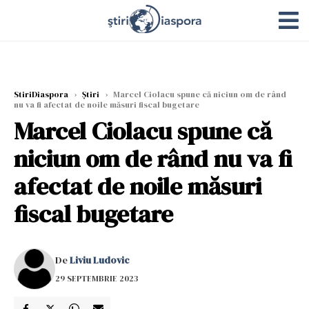
StiriDiaspora
›
Știri
›
Marcel Ciolacu spune că niciun om de rând
nu va fi afectat de noile măsuri fiscal bugetare
Marcel Ciolacu spune că
niciun om de rând nu va fi
afectat de noile măsuri
fiscal bugetare
De
Liviu Ludovic
29 SEPTEMBRIE 2023