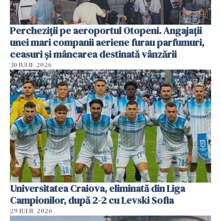
Percheziții pe aeroportul Otopeni. Angajații
unei mari companii aeriene furau parfumuri,
ceasuri și mâncarea destinată vânzării
30 IULIE 2026
Universitatea Craiova, eliminată din Liga
Campionilor, după 2-2 cu Levski Sofia
29 IULIE 2026