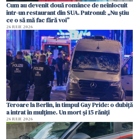
Cum au devenit două românce de neînlocuit
într-un restaurant din SUA. Patronul: „Nu știu
ce o să mă fac fără voi”
26 IULIE 2026
Teroare la Berlin, în timpul Gay Pride: o dubiță
a intrat în mulțime. Un mort și 15 răniți
26 IULIE 2026