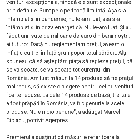
venituri excepţionale, fiindcă ele sunt excepţionale
prin definiţie. Sunt pe o perioadă limitată. Aşa s-a
întâmplat şi în pandemie, nu le-am luat, aşa s-a
întâmplat şi în criza energetică. Nu le-am luat. Şi au
făcut unii sute de milioane de euro din banii noştri,
ai tuturor. Dacă nu reglementam preţul, aveam o
inflaţie cu trei în faţă şi un popor total sărăcit. Alţii
spuneau că să aşteptăm piaţa să regleze preţul, că
se va scoate, se va scoate tot curentul din
România. Am luat măsuri la 14 produse să fie preţul
mai redus, să existe o alegere pentru cei cu venituri
foarte reduse. La cele 14 produse de bază, trei zile
a fost prăpăd în România, va fi o penurie la acele
produse. Nu e nicio penurie", a adăugat Marcel
Ciolacu, potrivit Agerpres.
Premierul a susţinut că măsurile referitoare la