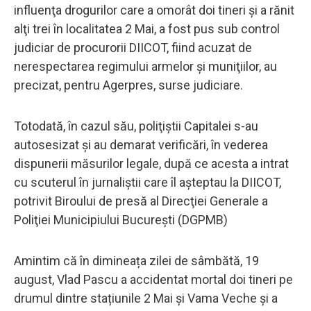
influenţa drogurilor care a omorât doi tineri şi a rănit
alţi trei în localitatea 2 Mai, a fost pus sub control
judiciar de procurorii DIICOT, fiind acuzat de
nerespectarea regimului armelor şi muniţiilor, au
precizat, pentru Agerpres, surse judiciare.
Totodată, în cazul său, poliţiştii Capitalei s-au
autosesizat şi au demarat verificări, în vederea
dispunerii măsurilor legale, după ce acesta a intrat
cu scuterul în jurnaliştii care îl aşteptau la DIICOT,
potrivit Biroului de presă al Direcţiei Generale a
Poliţiei Municipiului Bucureşti (DGPMB)
Amintim că în dimineața zilei de sâmbătă, 19
august, Vlad Pascu a accidentat mortal doi tineri pe
drumul dintre stațiunile 2 Mai și Vama Veche și a