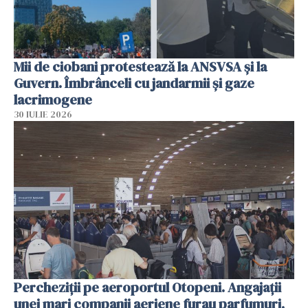
Mii de ciobani protestează la ANSVSA și la
Guvern. Îmbrânceli cu jandarmii și gaze
lacrimogene
30 IULIE 2026
Percheziții pe aeroportul Otopeni. Angajații
unei mari companii aeriene furau parfumuri,