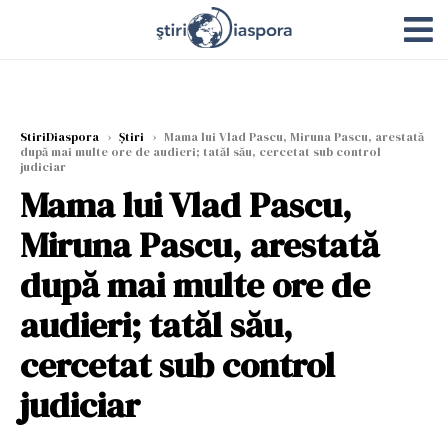
StiriDiaspora
›
Știri
›
Mama lui Vlad Pascu, Miruna Pascu, arestată
după mai multe ore de audieri; tatăl său, cercetat sub control
judiciar
Mama lui Vlad Pascu,
Miruna Pascu, arestată
după mai multe ore de
audieri; tatăl său,
cercetat sub control
judiciar