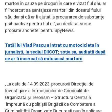
martori în cauza pe droguri în care e vizat fiul său.ar
fi încercat să șantajeze martorii din dosarul fiului
său dar și că ar fi ajutat la procurarea de substanțe
psihoactive pentru fiul ei“, au declarat surse
propiate anchetei pentru SpyNews.
Tatăl lui Vlad Pascu a intrat cu motocicleta în
jurnaliști, la sediul DIICOT; soția sa, audiată după
ce ar fi încercat să mituiască martorii
„La data de 14.09.2023, procurorii Direcției de
Investigare a Infracțiunilor de Criminalitate
Organizată și Terorism – Structura Centrală
împreună cu polițiștii Brigăzii de Combatere a
Criminalității Organizate București pun în aplicare