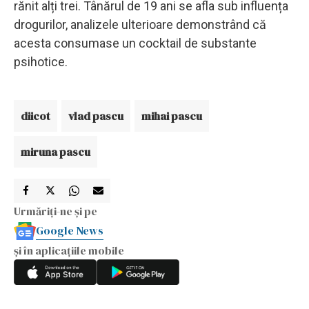
rănit alți trei. Tânărul de 19 ani se afla sub influența
drogurilor, analizele ulterioare demonstrând că
acesta consumase un cocktail de substante
psihotice.
diicot
vlad pascu
mihai pascu
miruna pascu
Urmăriți-ne și pe
Google News
și în aplicațiile mobile