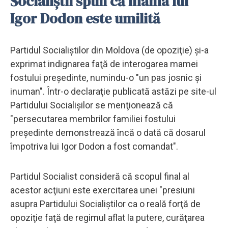
Socialiștii spun că mama lui
Igor Dodon este umilită
Partidul Socialiştilor din Moldova (de opoziţie) şi-a
exprimat indignarea faţă de interogarea mamei
fostului preşedinte, numindu-o "un pas josnic şi
inuman". Într-o declaraţie publicată astăzi pe site-ul
Partidului Socialişilor se menţionează că
"persecutarea membrilor familiei fostului
preşedinte demonstrează încă o dată că dosarul
împotriva lui Igor Dodon a fost comandat".
Partidul Socialist consideră că scopul final al
acestor acţiuni este exercitarea unei "presiuni
asupra Partidului Socialiştilor ca o reală forţă de
opoziţie faţă de regimul aflat la putere, curăţarea