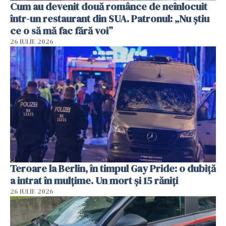
Cum au devenit două românce de neînlocuit
într-un restaurant din SUA. Patronul: „Nu știu
ce o să mă fac fără voi”
26 IULIE 2026
Teroare la Berlin, în timpul Gay Pride: o dubiță
a intrat în mulțime. Un mort și 15 răniți
26 IULIE 2026