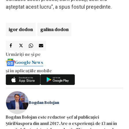
aşteptat acest lucru", a spus fostul preşedinte.
igor dodon
galina dodon
Urmăriți-ne și pe
Google News
și în aplicațiile mobile
Bogdan Bolojan
Bogdan Bolojan este redactor-șef al publicației
ȘtiriDiaspora din anul 2017.Are o experiență de 13 ani în