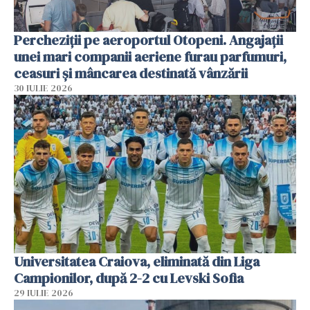
Percheziții pe aeroportul Otopeni. Angajații
unei mari companii aeriene furau parfumuri,
ceasuri și mâncarea destinată vânzării
30 IULIE 2026
Universitatea Craiova, eliminată din Liga
Campionilor, după 2-2 cu Levski Sofia
29 IULIE 2026