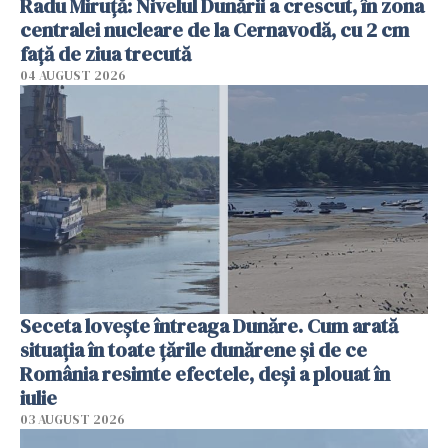
Radu Miruţă: Nivelul Dunării a crescut, în zona
centralei nucleare de la Cernavodă, cu 2 cm
faţă de ziua trecută
04 AUGUST 2026
Seceta lovește întreaga Dunăre. Cum arată
situația în toate țările dunărene și de ce
România resimte efectele, deși a plouat în
iulie
03 AUGUST 2026