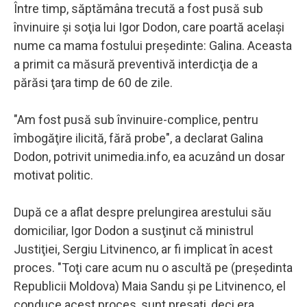
Între timp, săptămâna trecută a fost pusă sub
învinuire şi soţia lui Igor Dodon, care poartă același
nume ca mama fostului președinte: Galina. Aceasta
a primit ca măsură preventivă interdicţia de a
părăsi ţara timp de 60 de zile.
"Am fost pusă sub învinuire-complice, pentru
îmbogăţire ilicită, fără probe", a declarat Galina
Dodon, potrivit unimedia.info, ea acuzând un dosar
motivat politic.
După ce a aflat despre prelungirea arestului său
domiciliar, Igor Dodon a susţinut că ministrul
Justiţiei, Sergiu Litvinenco, ar fi implicat în acest
proces. "Toţi care acum nu o ascultă pe (preşedinta
Republicii Moldova) Maia Sandu şi pe Litvinenco, el
conduce acest proces, sunt presaţi, deci era