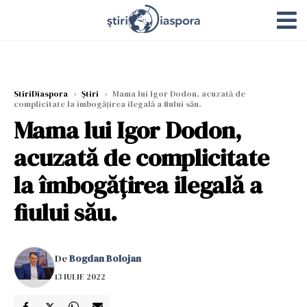
StiriDiaspora
›
Știri
›
Mama lui Igor Dodon, acuzată de
complicitate la îmbogățirea ilegală a fiului său.
Mama lui Igor Dodon,
acuzată de complicitate
la îmbogățirea ilegală a
fiului său.
De
Bogdan Bolojan
13 IULIE 2022