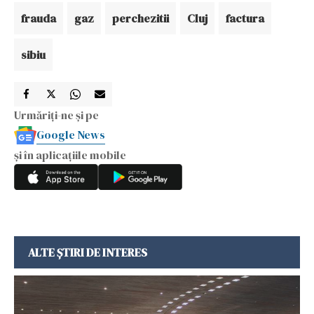
frauda
gaz
perchezitii
Cluj
factura
sibiu
Urmăriți-ne și pe
Google News
și în aplicațiile mobile
ALTE ȘTIRI DE INTERES