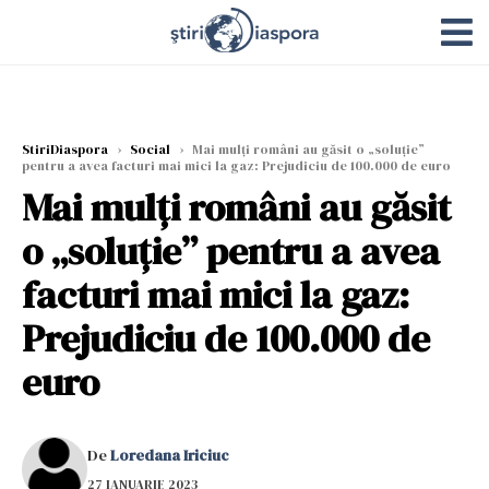
StiriDiaspora
›
Social
›
Mai mulți români au găsit o „soluție”
pentru a avea facturi mai mici la gaz: Prejudiciu de 100.000 de euro
Mai mulți români au găsit
o „soluție” pentru a avea
facturi mai mici la gaz:
Prejudiciu de 100.000 de
euro
De
Loredana Iriciuc
27 IANUARIE 2023