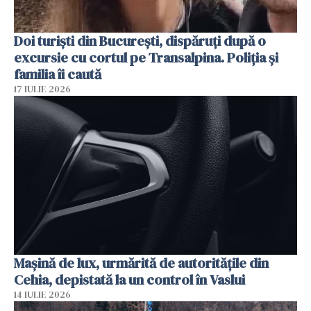
Doi turiști din București, dispăruți după o
excursie cu cortul pe Transalpina. Poliția și
familia îi caută
17 IULIE 2026
Mașină de lux, urmărită de autoritățile din
Cehia, depistată la un control în Vaslui
14 IULIE 2026