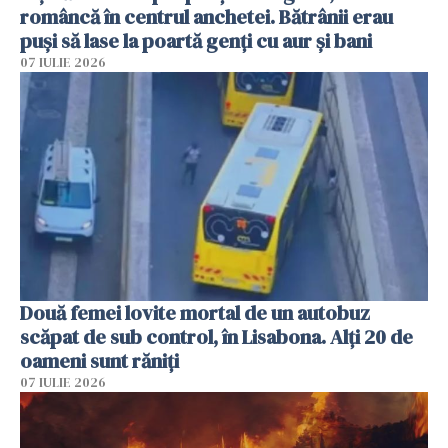
româncă în centrul anchetei. Bătrânii erau
puși să lase la poartă genți cu aur și bani
07 IULIE 2026
Două femei lovite mortal de un autobuz
scăpat de sub control, în Lisabona. Alți 20 de
oameni sunt răniți
07 IULIE 2026