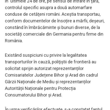
în ultimele 24 de ore, pe sensul de intrare în ţară,
controlul specific asupra a două automarfare
conduse de cetăţeni români. Aceştia transportau,
conform documentelor de însoțire a mărfii, deșeuri,
constând în îmbrăcăminte și bunuri diverse, de la
societăți comerciale din Germania pentru firme din
România.
Existând suspiciuni cu privire la legalitatea
transporturilor în cauză, poliţiştii de frontieră au
solicitat sprijin autorizat reprezentanților
Comisariatelor Județene Bihor și Arad din cadrul
Gărzii Naționale de Mediu și reprezentanților
Autorității Naționale pentru Protecția
Consumatorului Bihor și Arad.
În urma verificărilor efectuate, s-a constatat faptul