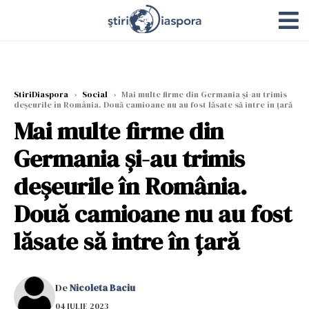
StiriDiaspora
›
Social
›
Mai multe firme din Germania și-au trimis
deșeurile în România. Două camioane nu au fost lăsate să intre în țară
Mai multe firme din
Germania și-au trimis
deșeurile în România.
Două camioane nu au fost
lăsate să intre în țară
De
Nicoleta Baciu
04 IULIE 2023