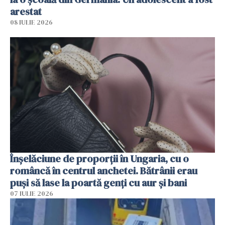
arestat
08 IULIE 2026
Înșelăciune de proporții în Ungaria, cu o
româncă în centrul anchetei. Bătrânii erau
puși să lase la poartă genți cu aur și bani
07 IULIE 2026