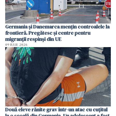
Germania și Danemarca mențin controalele la
frontieră. Pregătesc și centre pentru
migranții respinși din UE
09 IULIE 2026
Două eleve rănite grav într-un atac cu cuțitul
la o școală din Germania. Un adolescent a fost