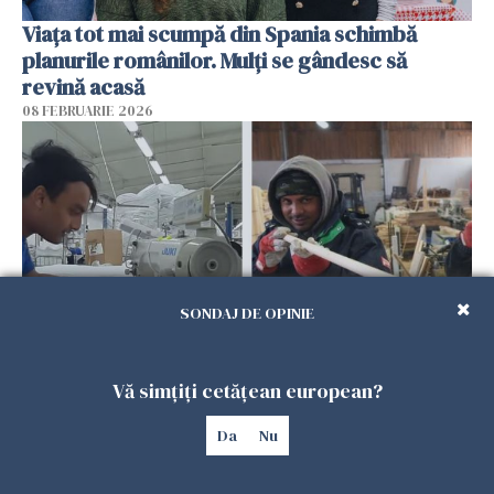
Viața tot mai scumpă din Spania schimbă
planurile românilor. Mulți se gândesc să
revină acasă
08 FEBRUARIE 2026
SONDAJ DE OPINIE
Patronii spun că România riscă să piardă
Vă simțiți cetățean european?
muncitorii străini în favoarea Spaniei
Da
Nu
06 FEBRUARIE 2026