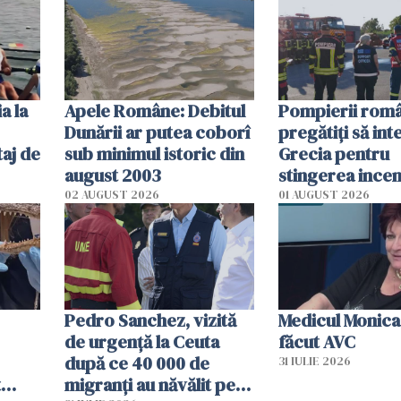
efectele, deși a
în iulie
a la
Apele Române: Debitul
Pompierii româ
Dunării ar putea coborî
pregătiţi să int
aj de
sub minimul istoric din
Grecia pentru
august 2003
stingerea incen
02 AUGUST 2026
01 AUGUST 2026
Pedro Sanchez, vizită
Medicul Monica
de urgență la Ceuta
făcut AVC
după ce 40 000 de
31 IULIE 2026
t
migranți au năvălit pe