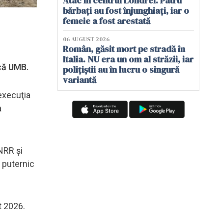
Atac în centrul Londrei. Patru
bărbați au fost înjunghiați, iar o
femeie a fost arestată
06 AUGUST 2026
Român, găsit mort pe stradă în
Italia. NU era un om al străzii, iar
scă UMB.
polițiștii au în lucru o singură
variantă
execuţia
a
PNRR şi
 puternic
st 2026.