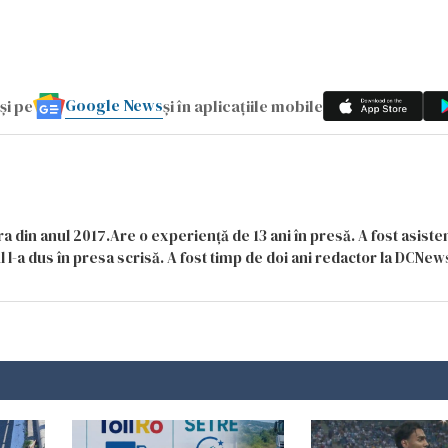
Google News
și pe
și în aplicațiile mobile
a din anul 2017.Are o experiență de 13 ani în presă. A fost asiste
 l-a dus în presa scrisă. A fost timp de doi ani redactor la DCNews