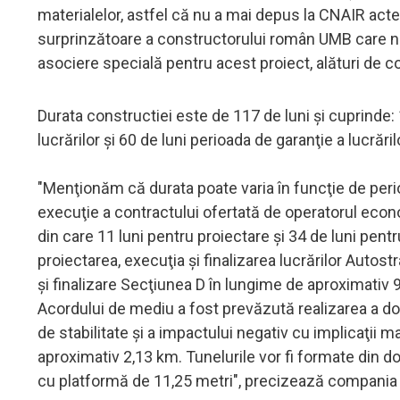
materialelor, astfel că nu a mai depus la CNAIR acte
surprinzătoare a constructorului român UMB care nu 
asociere specială pentru acest proiect, alături de c
Durata constructiei este de 117 de luni şi cuprinde: 
lucrărilor şi 60 de luni perioada de garanţie a lucrăril
"Menţionăm că durata poate varia în funcţie de perio
execuţie a contractului ofertată de operatorul eco
din care 11 luni pentru proiectare şi 34 de luni pentr
proiectarea, execuţia şi finalizarea lucrărilor Auto
şi finalizare Secţiunea D în lungime de aproximativ 9
Acordului de mediu a fost prevăzută realizarea a două
de stabilitate şi a impactului negativ cu implicaţii 
aproximativ 2,13 km. Tunelurile vor fi formate din do
cu platformă de 11,25 metri", precizează compania