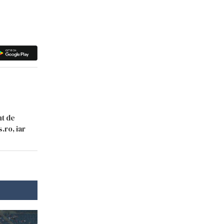
nt de
.ro, iar