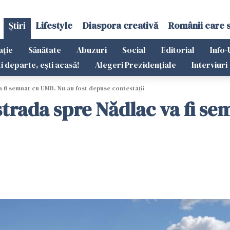
Știri
Lifestyle
Diaspora creativă
Românii care 
ație
Sănătate
Abuzuri
Social
Editorial
Info-
ti departe, ești acasă!
Alegeri Prezidențiale
Interviuri
 fi semnat cu UMB. Nu au fost depuse contestații
strada spre Nădlac va fi se