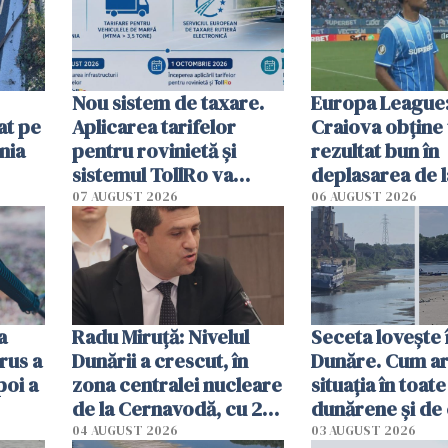
Nou sistem de taxare.
Europa League:
at pe
Aplicarea tarifelor
Craiova obține
nia
pentru rovinietă şi
rezultat bun în
sistemul TollRo va
deplasarea de 
începe la 1 octombrie
07 AUGUST 2026
06 AUGUST 2026
ă
a
Radu Miruţă: Nivelul
Seceta lovește 
rus a
Dunării a crescut, în
Dunăre. Cum ar
poi a
zona centralei nucleare
situația în toate
de la Cernavodă, cu 2
dunărene și de
cm faţă de ziua trecută
România resim
04 AUGUST 2026
03 AUGUST 2026