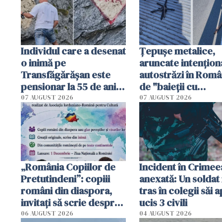
Individul care a desenat
Țepușe metalice,
o inimă pe
aruncate intențion
Transfăgărășan este
autostrăzi în Româ
pensionar la 55 de ani.
de "baieții cu
Poliția l-a identificat
platforme": "Mi-au
07 AUGUST 2026
07 AUGUST 2026
cerut 1200 lei să m
tracteze"
„România Copiilor de
Incident în Crimee
Pretutindeni”: copiii
anexată: Un soldat 
români din diaspora,
tras în colegii săi a
invitați să scrie despre
ucis 3 civili
România într-un volum
06 AUGUST 2026
04 AUGUST 2026