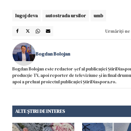
lugoj deva
autostrada ursilor
umb
Urmăriți-ne 
Bogdan Bolojan
Bogdan Bolojan este redactor-șef al publicației ȘtiriDiaspor
producție TV, apoi reporter de televiziune și în final drumul
apoi a preluat proiectul publicației ȘtiriDiaspora.ro.
ALTE ȘTIRI DE INTERES