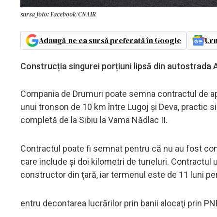
sursa foto: Facebook/CNAIR
Adaugă-ne ca sursă preferată în Google
Urm
Construcția singurei porțiuni lipsă din autostrada
Compania de Drumuri poate semna contractul de apr
unui tronson de 10 km între Lugoj şi Deva, practic si
completă de la Sibiu la Vama Nădlac II.
Contractul poate fi semnat pentru că nu au fost contes
care include şi doi kilometri de tuneluri. Contract
constructor din ţară, iar termenul este de 11 luni pe
entru decontarea lucrărilor prin banii alocaţi prin P