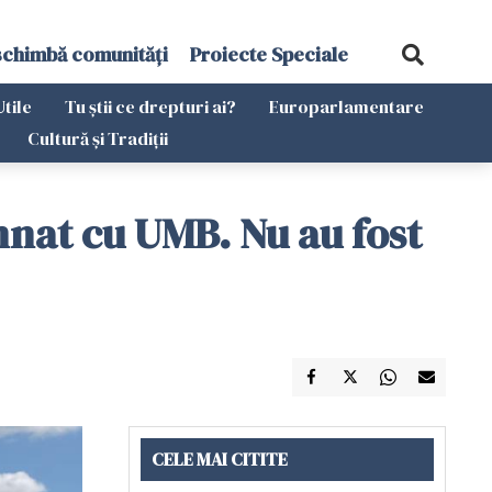
schimbă comunități
Proiecte Speciale
Utile
Tu știi ce drepturi ai?
Europarlamentare
Cultură și Tradiții
mnat cu UMB. Nu au fost
CELE MAI CITITE