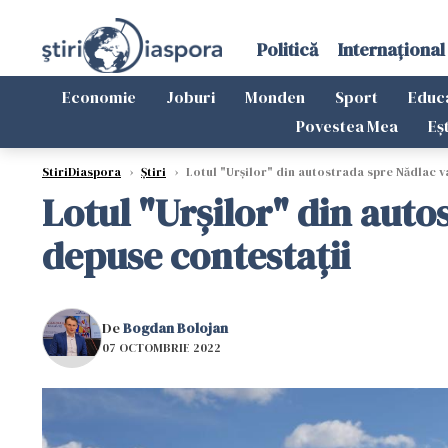
Politică
Internațional
Economie
Joburi
Monden
Sport
Educ
Povestea Mea
Eș
StiriDiaspora
›
Știri
›
Lotul "Urșilor" din autostrada spre Nădlac va
Lotul "Urșilor" din auto
depuse contestații
De
Bogdan Bolojan
07 OCTOMBRIE 2022