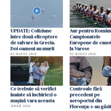
special
UPDATE: Coliziune
Aur pentru Români
între două elicoptere
Campionatele
de salvare în Grecia.
Europene de canot
Doi oameni au murit
la Varese
02 AUGUST 2026
02 AUGUST 2026
Ce trebuie să verifici
Controale fără
înainte să închiriezi o
precedent pe
mașină vara aceasta
aeroportul din
Florența: s-au găsi
31 IULIE 2026