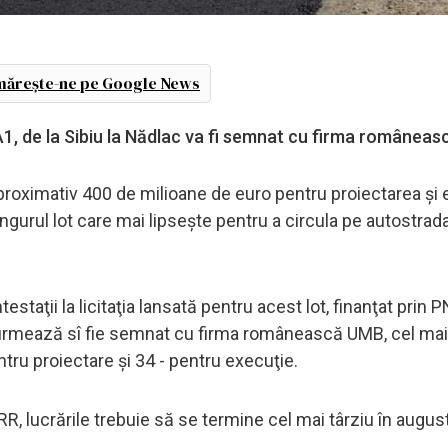
ărește-ne pe Google News
 A1, de la Sibiu la Nădlac va fi semnat cu firma românea
oximativ 400 de milioane de euro pentru proiectarea şi 
ngurul lot care mai lipseşte pentru a circula pe autostrad
taţii la licitaţia lansată pentru acest lot, finanţat prin 
ul urmează sî fie semnat cu firma românească UMB, cel mai
ntru proiectare şi 34 - pentru execuţie.
NRR, lucrările trebuie să se termine cel mai târziu în augu