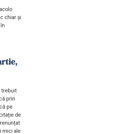
 acolo
c chiar și
 în
rtie,
 trebuit
că prin
acă pe
citație de
 renunțat
 mici ale