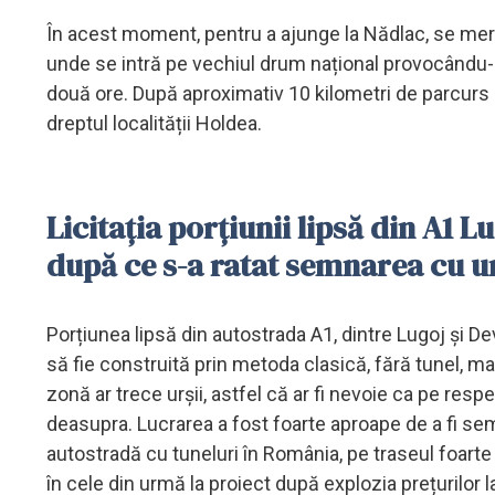
În acest moment, pentru a ajunge la Nădlac, se merge
unde se intră pe vechiul drum național provocându-se
două ore. După aproximativ 10 kilometri de parcurs 
dreptul localității Holdea.
Licitația porțiunii lipsă din A1 L
după ce s-a ratat semnarea cu u
Porțiunea lipsă din autostrada A1, dintre Lugoj și Dev
să fie construită prin metoda clasică, fără tunel, m
zonă ar trece urșii, astfel că ar fi nevoie ca pe resp
deasupra. Lucrarea a fost foarte aproape de a fi sem
autostradă cu tuneluri în România, pe traseul foarte 
în cele din urmă la proiect după explozia prețurilor