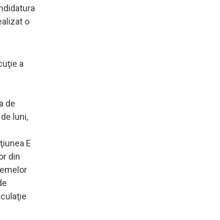
andidatura
alizat o
cuţie a
ta de
de luni,
cţiunea E
or din
blemelor
de
rculaţie