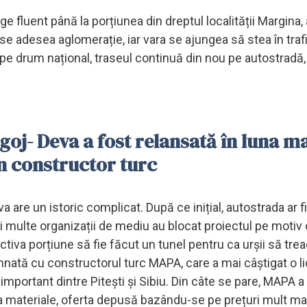
 fluent până la porțiunea din dreptul localității Margina,
 adesea aglomerație, iar vara se ajungea să stea în trafi
pe drum național, traseul continuă din nou pe autostradă,
ugoj- Deva a fost relansată în luna ma
n constructor turc
a are un istoric complicat. După ce inițial, autostrada ar fi
ai multe organizații de mediu au blocat proiectul pe motiv 
ectiva porțiune să fie făcut un tunel pentru ca urșii să tre
nată cu constructorul turc MAPA, care a mai câștigat o li
important dintre Pitești și Sibiu. Din câte se pare, MAPA a
 la materiale, oferta depusă bazându-se pe prețuri mult mai