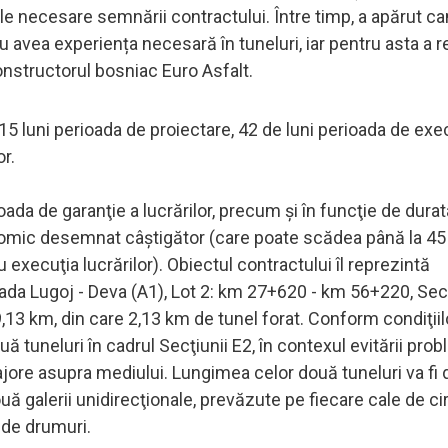
le necesare semnării contractului. Între timp, a apărut c
avea experiența necesară în tuneluri, iar pentru asta a re
onstructorul bosniac Euro Asfalt.
15 luni perioada de proiectare, 42 de luni perioada de exe
or.
ada de garanţie a lucrărilor, precum şi în funcţie de dura
nomic desemnat câştigător (care poate scădea până la 45 
u execuţia lucrărilor). Obiectul contractului îl reprezintă
strada Lugoj - Deva (A1), Lot 2: km 27+620 - km 56+220, Se
,13 km, din care 2,13 km de tunel forat. Conform condiţiil
 tuneluri în cadrul Secţiunii E2, în contexul evitării pro
majore asupra mediului. Lungimea celor două tuneluri va fi 
uă galerii unidirecţionale, prevăzute pe fiecare cale de ci
 de drumuri.