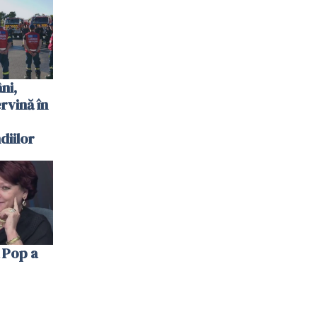
 plouat
ni,
ervină în
diilor
 Pop a