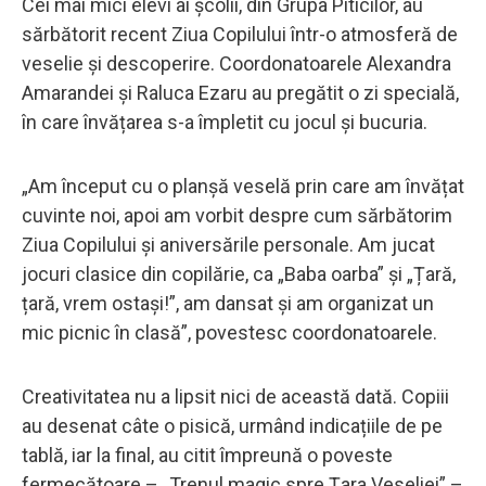
Cei mai mici elevi ai școlii, din Grupa Piticilor, au
sărbătorit recent Ziua Copilului într-o atmosferă de
veselie și descoperire. Coordonatoarele Alexandra
Amarandei și Raluca Ezaru au pregătit o zi specială,
în care învățarea s-a împletit cu jocul și bucuria.
„Am început cu o planșă veselă prin care am învățat
cuvinte noi, apoi am vorbit despre cum sărbătorim
Ziua Copilului și aniversările personale. Am jucat
jocuri clasice din copilărie, ca „Baba oarba” și „Țară,
țară, vrem ostași!”, am dansat și am organizat un
mic picnic în clasă”, povestesc coordonatoarele.
Creativitatea nu a lipsit nici de această dată. Copiii
au desenat câte o pisică, urmând indicațiile de pe
tablă, iar la final, au citit împreună o poveste
fermecătoare – „Trenul magic spre Țara Veseliei” –