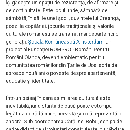
își găsește un spațiu de rezistență, de afirmare și
de continuitate. Este locul unde, sâmbătă de
sâmbătă, în sălile unei școli, cuvintele lui Creangă,
poeziile copilăriei, jocurile tradiționale și valorile
culturale românești se transmit mai departe noilor
generații.
Școala Românească Amsterdam
, un
proiect al Fundației ROMPRO - Români Pentru
Români Olanda, devenit emblematic pentru
comunitatea românilor din Țările de Jos, scrie de
aproape nouă ani o poveste despre apartenență,
educație și identitate.
Într-un peisaj în care asimilarea culturală este
inevitabilă, iar distanța de casă poate estompa
legătura cu rădăcinile, această școală reprezintă o
ancoră. Sub coordonarea Cătălinei Robu, echipa de
cadre didactice și voluntari construiește, cu răbdare