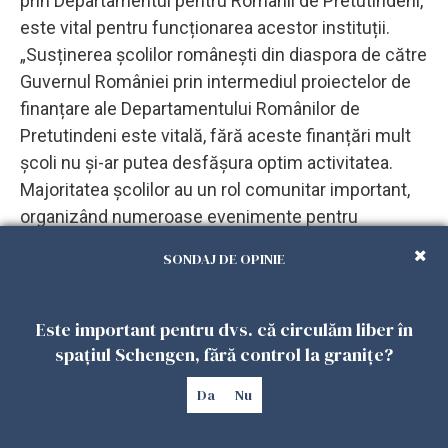
prin Departamentul pentru Românii de Pretutindeni,
este vital pentru funcționarea acestor instituții.
„Susținerea școlilor românești din diaspora de către
Guvernul României prin intermediul proiectelor de
finanțare ale Departamentului Românilor de
Pretutindeni este vitală, fără aceste finanțări mult
școli nu și-ar putea desfășura optim activitatea.
Majoritatea școlilor au un rol comunitar important,
organizând numeroase evenimente pentru
comunitatea de români, aducând teatru, muzică,
SONDAJ DE OPINIE
scriitori, experimente științifice, acțiuni caritabile în
beneficiul României", adaugă Robu.
Este important pentru dvs. că circulăm liber în
spațiul Schengen, fără control la granițe?
Privind spre viitor, coordonatoarea Școlii Românești
Amsterdam este optimistă: „Prezentul și viitorul
Da
Nu
aparțin acestor copii care, deși cresc departe de
România, înțeleg și vorbesc limba română, se simt