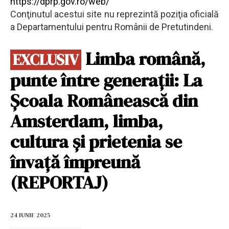
https://dprp.gov.ro/web/
Conţinutul acestui site nu reprezintă poziţia oficială
a Departamentului pentru Românii de Pretutindeni.
Limba română,
EXCLUSIV
punte între generații: La
Școala Românească din
Amsterdam, limba,
cultura și prietenia se
învață împreună
(REPORTAJ)
24 IUNIE 2025