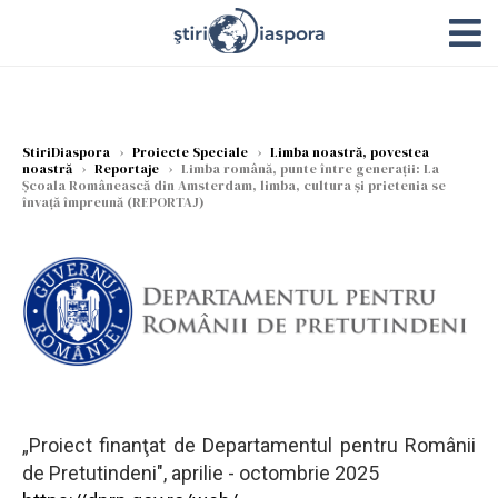
StiriDiaspora
›
Proiecte Speciale
›
Limba noastră, povestea
noastră
›
Reportaje
›
Limba română, punte între generații: La
Școala Românească din Amsterdam, limba, cultura și prietenia se
învață împreună (REPORTAJ)
„Proiect finanţat de Departamentul pentru Românii
de Pretutindeni", aprilie - octombrie 2025