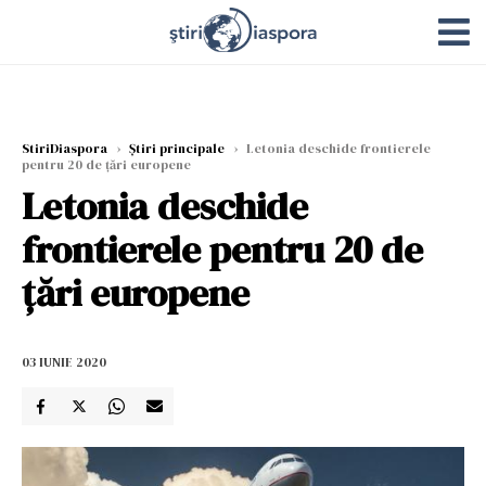
StiriDiaspora
›
Știri principale
›
Letonia deschide frontierele
pentru 20 de țări europene
Letonia deschide
frontierele pentru 20 de
țări europene
03 IUNIE 2020