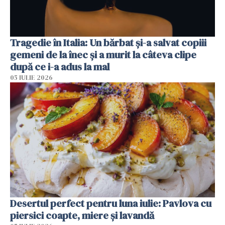
Tragedie în Italia: Un bărbat și-a salvat copiii
gemeni de la înec și a murit la câteva clipe
după ce i-a adus la mal
05 IULIE 2026
Desertul perfect pentru luna iulie: Pavlova cu
piersici coapte, miere și lavandă