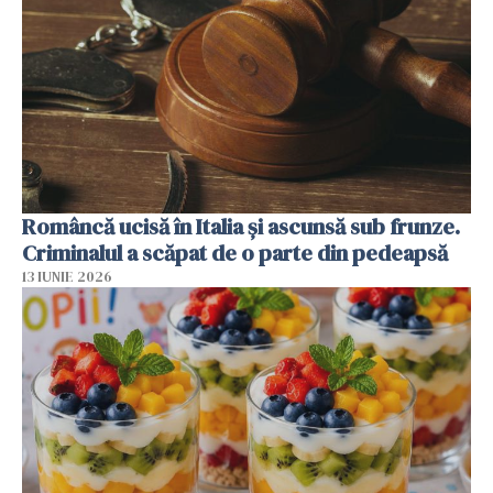
Româncă ucisă în Italia și ascunsă sub frunze.
Criminalul a scăpat de o parte din pedeapsă
13 IUNIE 2026