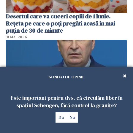
Desertul care va cuceri copiii de 1 Iunie.
Rețeta pe care o poți pregăti acasă în mai
puțin de 30 de minute
31 MAI 2026
SONDAJ DE OPINIE
Este important pentru dvs. că circulăm liber în
spațiul Schengen, fără control la granițe?
Ilie Bolojan, mesaj pentru românii din
Da
Nu
diaspora: „România trebuie să rămână
aproape de cetățenii săi oriunde s-ar afla”
31 MAI 2026