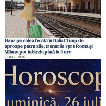
Haos pe calea ferată în Italia! Timp de
aproape patru zile, trenurile spre Roma și
Milano pot întârzia până la 3 ore
25 IULIE 2026