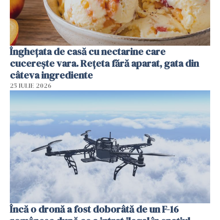
Înghețata de casă cu nectarine care
cucerește vara. Rețeta fără aparat, gata din
câteva ingrediente
25 IULIE 2026
Încă o dronă a fost doborâtă de un F-16