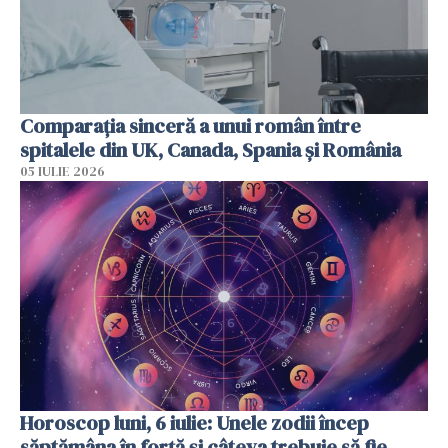
Comparația sinceră a unui român între
spitalele din UK, Canada, Spania și România
05 IULIE 2026
Horoscop luni, 6 iulie: Unele zodii încep
săptămâna în forță și câteva trebuie să fie