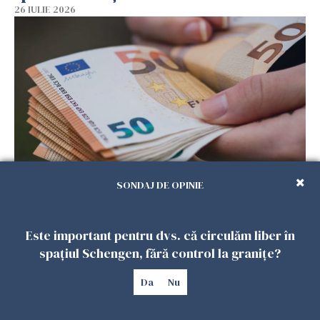
26 IULIE 2026
SONDAJ DE OPINIE
Menajere și îngrijitori, în vizorul Fiscului din
Italia. Aproape 500.000 de euro din venituri,
ascunși de autorități
Este important pentru dvs. că circulăm liber în
26 IULIE 2026
spațiul Schengen, fără control la granițe?
Da
Nu