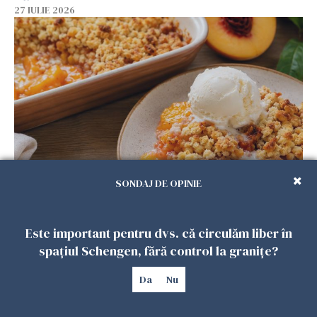
27 IULIE 2026
SONDAJ DE OPINIE
Crumble cu piersici și înghețată de vanilie.
Desertul verii care te cucerește de la prima
lingură
Este important pentru dvs. că circulăm liber în
26 IULIE 2026
spațiul Schengen, fără control la granițe?
Da
Nu