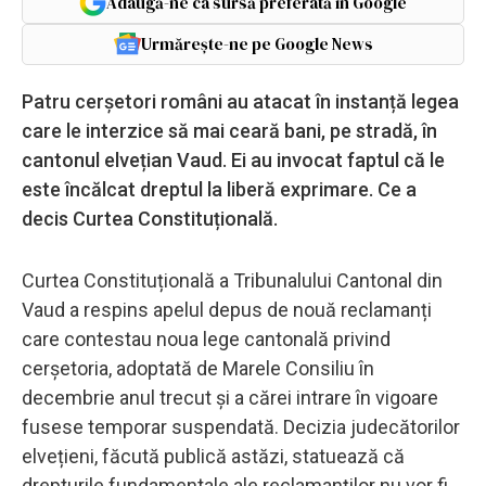
Adaugă-ne ca sursă preferată în Google
Urmărește-ne pe Google News
Patru cerșetori români au atacat în instanță legea
care le interzice să mai ceară bani, pe stradă, în
cantonul elvețian Vaud. Ei au invocat faptul că le
este încălcat dreptul la liberă exprimare. Ce a
decis Curtea Constituțională.
Curtea Constituțională a Tribunalului Cantonal din
Vaud a respins apelul depus de nouă reclamanți
care contestau noua lege cantonală privind
cerșetoria, adoptată de Marele Consiliu în
decembrie anul trecut și a cărei intrare în vigoare
fusese temporar suspendată. Decizia judecătorilor
elvețieni, făcută publică astăzi, statuează că
drepturile fundamentale ale reclamanților nu vor fi