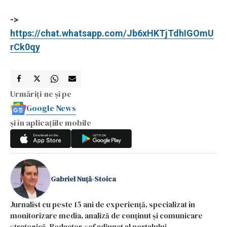
->
https://chat.whatsapp.com/Jb6xHKTjTdhIGOmU
rCk0qy
Urmăriți-ne și pe
Google News
și în aplicațiile mobile
Gabriel Nuță-Stoica
Jurnalist cu peste 15 ani de experiență, specializat în
monitorizare media, analiză de conținut și comunicare
strategică. Redactor-șef adjunct al portalului