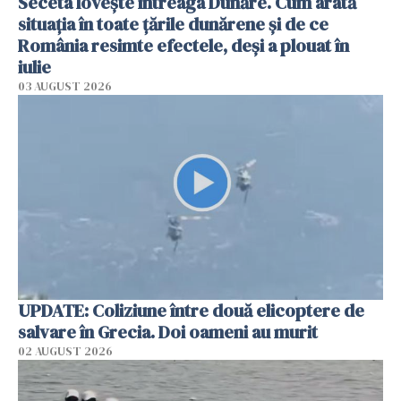
Seceta lovește întreaga Dunăre. Cum arată
situația în toate țările dunărene și de ce
România resimte efectele, deși a plouat în
iulie
03 AUGUST 2026
UPDATE: Coliziune între două elicoptere de
salvare în Grecia. Doi oameni au murit
02 AUGUST 2026