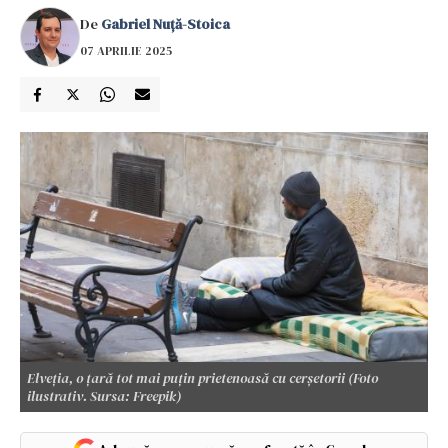
De
Gabriel Nuță-Stoica
07 APRILIE 2025
Elveția, o țară tot mai puțin prietenoasă cu cerșetorii (Foto
ilustrativ. Sursa: Freepik)