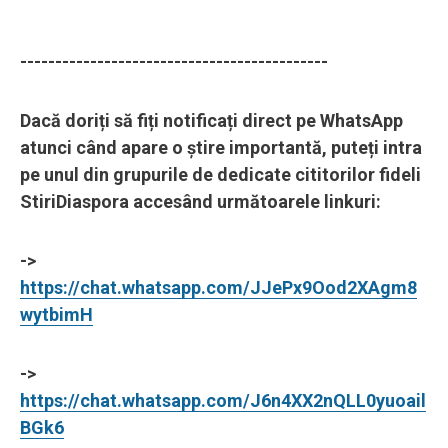
--------------------------------------------
Dacă doriți să fiți notificați direct pe WhatsApp
atunci când apare o știre importantă, puteți intra
pe unul din grupurile de dedicate cititorilor fideli
StiriDiaspora accesând următoarele linkuri:
->
https://chat.whatsapp.com/JJePx9Ood2XAgm8
wytbimH
->
https://chat.whatsapp.com/J6n4XX2nQLL0yuoail
BGk6