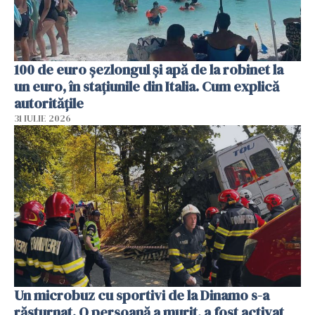
100 de euro șezlongul și apă de la robinet la
un euro, în stațiunile din Italia. Cum explică
autoritățile
31 IULIE 2026
Un microbuz cu sportivi de la Dinamo s-a
răsturnat. O persoană a murit, a fost activat