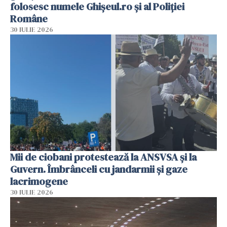
folosesc numele Ghișeul.ro și al Poliției
Române
30 IULIE 2026
Mii de ciobani protestează la ANSVSA și la
Guvern. Îmbrânceli cu jandarmii și gaze
lacrimogene
30 IULIE 2026