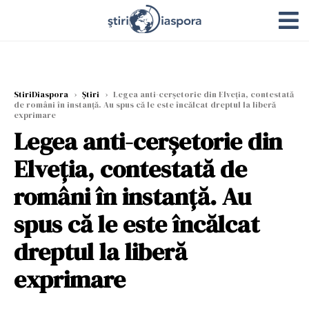
StiriDiaspora
›
Știri
›
Legea anti-cerșetorie din Elveția, contestată
de români în instanță. Au spus că le este încălcat dreptul la liberă
exprimare
Legea anti-cerșetorie din
Elveția, contestată de
români în instanță. Au
spus că le este încălcat
dreptul la liberă
exprimare