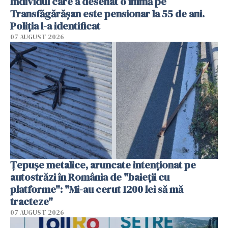
Individul care a desenat o inimă pe
Transfăgărășan este pensionar la 55 de ani.
Poliția l-a identificat
07 AUGUST 2026
Țepușe metalice, aruncate intenționat pe
autostrăzi în România de "baieții cu
platforme": "Mi-au cerut 1200 lei să mă
tracteze"
07 AUGUST 2026