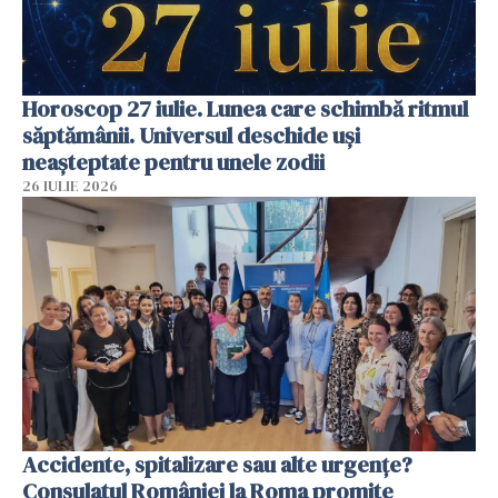
Horoscop 27 iulie. Lunea care schimbă ritmul
săptămânii. Universul deschide uși
neașteptate pentru unele zodii
26 IULIE 2026
Accidente, spitalizare sau alte urgențe?
Consulatul României la Roma promite