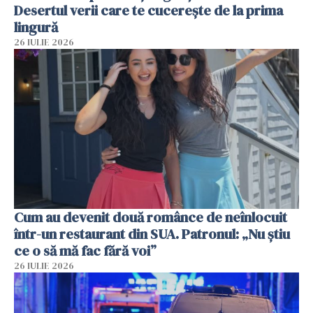
Desertul verii care te cucerește de la prima
lingură
26 IULIE 2026
Cum au devenit două românce de neînlocuit
într-un restaurant din SUA. Patronul: „Nu știu
ce o să mă fac fără voi”
26 IULIE 2026