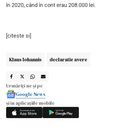
în 2020, când în cont erau 208.000 lei.
[citeste si]
Klaus Iohannis
declaratie avere
Urmăriți-ne și pe
Google News
și în aplicațiile mobile