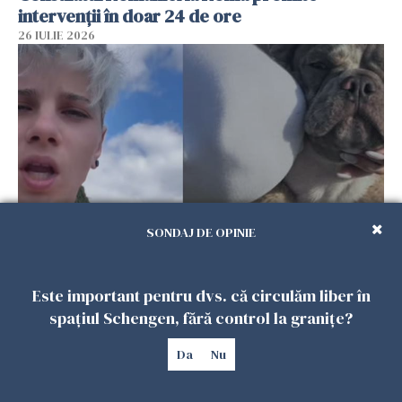
intervenții în doar 24 de ore
26 IULIE 2026
SONDAJ DE OPINIE
Ce a pățit o româncă în timp ce își plimba
câinele în Germania. Mesajul ei a stârnit
Este important pentru dvs. că circulăm liber în
dezbateri aprinse
spațiul Schengen, fără control la granițe?
25 IULIE 2026
Da
Nu