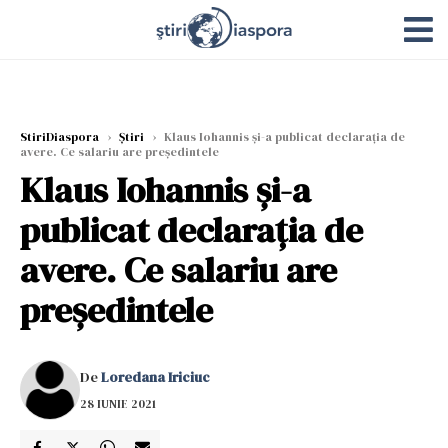
StiriDiaspora
›
Știri
›
Klaus Iohannis și-a publicat declarația de
avere. Ce salariu are președintele
Klaus Iohannis și-a
publicat declarația de
avere. Ce salariu are
președintele
De
Loredana Iriciuc
28 IUNIE 2021