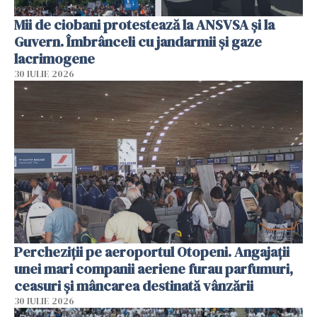
Mii de ciobani protestează la ANSVSA și la
Guvern. Îmbrânceli cu jandarmii și gaze
lacrimogene
30 IULIE 2026
Percheziții pe aeroportul Otopeni. Angajații
unei mari companii aeriene furau parfumuri,
ceasuri și mâncarea destinată vânzării
30 IULIE 2026