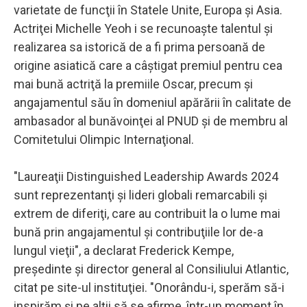
varietate de funcţii în Statele Unite, Europa şi Asia.
Actriţei Michelle Yeoh i se recunoaşte talentul şi
realizarea sa istorică de a fi prima persoană de
origine asiatică care a câştigat premiul pentru cea
mai bună actriţă la premiile Oscar, precum şi
angajamentul său în domeniul apărării în calitate de
ambasador al bunăvoinţei al PNUD şi de membru al
Comitetului Olimpic Internaţional.
"Laureaţii Distinguished Leadership Awards 2024
sunt reprezentanţi şi lideri globali remarcabili şi
extrem de diferiţi, care au contribuit la o lume mai
bună prin angajamentul şi contribuţiile lor de-a
lungul vieţii", a declarat Frederick Kempe,
preşedinte şi director general al Consiliului Atlantic,
citat pe site-ul instituţiei. "Onorându-i, sperăm să-i
inspirăm şi pe alţii să se afirme, într-un moment în