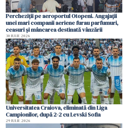
Percheziții pe aeroportul Otopeni. Angajații
unei mari companii aeriene furau parfumuri,
ceasuri și mâncarea destinată vânzării
30 IULIE 2026
Universitatea Craiova, eliminată din Liga
Campionilor, după 2-2 cu Levski Sofia
29 IULIE 2026