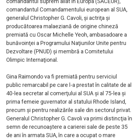
comandantul suprem aliat în Europa (SACEUR),
comandantul Comandamentului european al SUA,
generalul Christopher G. Cavoli, şi actriţa şi
producătoarea malaeziană de origine chineză
premiată cu Oscar Michelle Yeoh, ambasadoare a
bunăvoinţei a Programului Naţiunilor Unite pentru
Dezvoltare (PNUD) şi membră a Comitetului
Olimpic Internaţional.
Gina Raimondo va fi premiată pentru serviciul
public remarcabil pe care l-a prestat în calitate de al
40-lea secretar al comerţului al SUA şi al 75-lea şi
prima femeie guvernator al statului Rhode Island,
precum şi pentru realizările sale din sectorul privat.
Generalul Christopher G. Cavoli va primi distincţia în
semn de recunoaştere a carierei sale de peste 35
de ani în armata SUA, în care a ocupat o mare