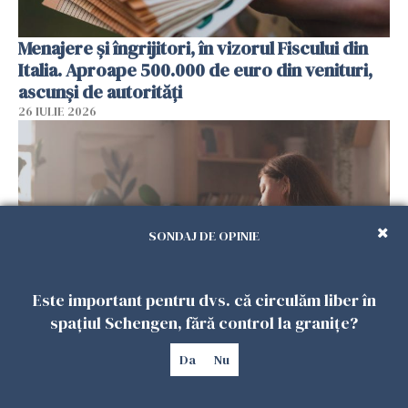
Menajere și îngrijitori, în vizorul Fiscului din
Italia. Aproape 500.000 de euro din venituri,
ascunși de autorități
26 IULIE 2026
SONDAJ DE OPINIE
Este important pentru dvs. că circulăm liber în
spațiul Schengen, fără control la granițe?
Vrei să te muți în SUA? Un studiu Harvard
arată ce se întâmplă cu sănătatea multor
Da
Nu
imigranți
26 IULIE 2026