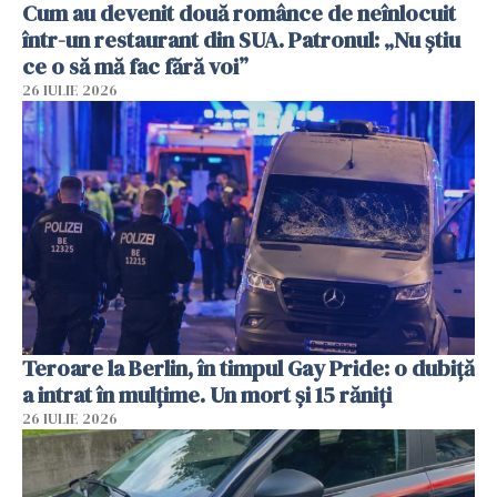
Cum au devenit două românce de neînlocuit
într-un restaurant din SUA. Patronul: „Nu știu
ce o să mă fac fără voi”
26 IULIE 2026
Teroare la Berlin, în timpul Gay Pride: o dubiță
a intrat în mulțime. Un mort și 15 răniți
26 IULIE 2026