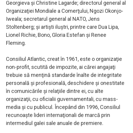
Georgieva şi Christine Lagarde; directorul general al
Organizaţiei Mondiale a Comerţului, Ngozi Okonjo-
Iweala; secretarul general al NATO, Jens
Stoltenberg; şi artişti iluştri, printre care Dua Lipa,
Lionel Richie, Bono, Gloria Estefan şi Renee
Fleming.
Consiliul Atlantic, creat în 1961, este o organizaţie
non-profit, scutită de impozite, ai cărei angajaţi
trebuie să menţină standarde înalte de integritate
personală şi profesională, deschidere şi onestitate
în comunicările şi relaţiile dintre ei, cu alte
organizaţii, cu oficialii guvernamentali, cu mass-
media şi cu publicul. Începând din 1996, Consiliul
recunoaşte lideri internaţionali de marcă prin
intermediul galei sale anuale de premiere.