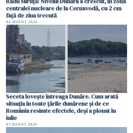
Radu Miruţă: Nivelul Dunării a crescut, în zona
centralei nucleare de la Cernavodă, cu 2 cm
faţă de ziua trecută
04 AUGUST 2026
Seceta lovește întreaga Dunăre. Cum arată
situația în toate țările dunărene și de ce
România resimte efectele, deși a plouat în
iulie
03 AUGUST 2026