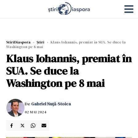
StiriDiaspora
›
Știri
›
Klaus Iohannis, premiat în SUA. Se duce la
Washington pe 8 mai
Klaus Iohannis, premiat în
SUA. Se duce la
Washington pe 8 mai
De
Gabriel Nuță-Stoica
02 MAI 2024