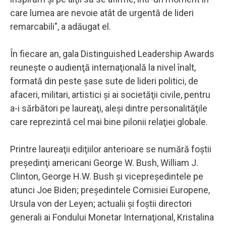
care lumea are nevoie atât de urgentă de lideri
remarcabili", a adăugat el.
În fiecare an, gala Distinguished Leadership Awards
reuneşte o audienţă internaţională la nivel înalt,
formată din peste şase sute de lideri politici, de
afaceri, militari, artistici şi ai societăţii civile, pentru
a-i sărbători pe laureaţi, aleşi dintre personalităţile
care reprezintă cel mai bine pilonii relaţiei globale.
Printre laureaţii ediţiilor anterioare se numără foştii
preşedinţi americani George W. Bush, William J.
Clinton, George H.W. Bush şi vicepreşedintele pe
atunci Joe Biden; preşedintele Comisiei Europene,
Ursula von der Leyen; actualii şi foştii directori
generali ai Fondului Monetar Internaţional, Kristalina