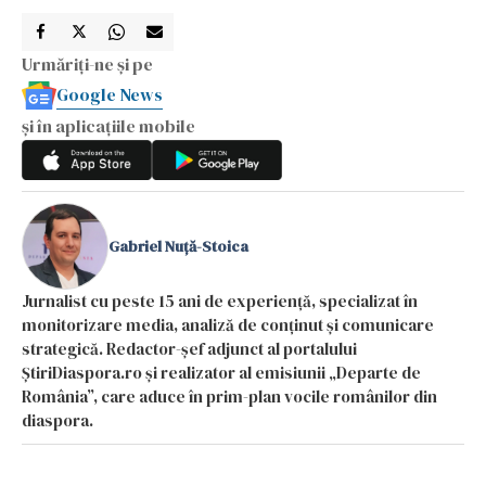
Urmăriți-ne și pe
Google News
și în aplicațiile mobile
Gabriel Nuță-Stoica
Jurnalist cu peste 15 ani de experiență, specializat în
monitorizare media, analiză de conținut și comunicare
strategică. Redactor-șef adjunct al portalului
ȘtiriDiaspora.ro și realizator al emisiunii „Departe de
România”, care aduce în prim-plan vocile românilor din
diaspora.