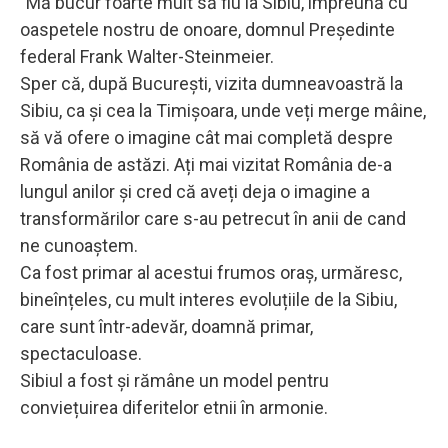
"Mă bucur foarte mult să fiu la Sibiu, împreună cu
oaspetele nostru de onoare, domnul Președinte
federal Frank Walter-Steinmeier.
Sper că, după București, vizita dumneavoastră la
Sibiu, ca și cea la Timișoara, unde veți merge mâine,
să vă ofere o imagine cât mai completă despre
România de astăzi. Ați mai vizitat România de-a
lungul anilor și cred că aveți deja o imagine a
transformărilor care s-au petrecut în anii de cand
ne cunoaștem.
Ca fost primar al acestui frumos oraș, urmăresc,
bineînțeles, cu mult interes evoluțiile de la Sibiu,
care sunt într-adevăr, doamnă primar,
spectaculoase.
Sibiul a fost și rămâne un model pentru
conviețuirea diferitelor etnii în armonie.