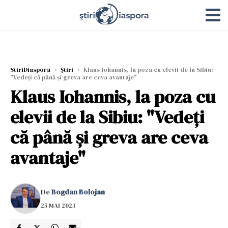
StiriDiaspora
›
Știri
›
Klaus Iohannis, la poza cu elevii de la Sibiu:
"Vedeți că până și greva are ceva avantaje"
Klaus Iohannis, la poza cu
elevii de la Sibiu: "Vedeți
că până și greva are ceva
avantaje"
De
Bogdan Bolojan
25 MAI 2023