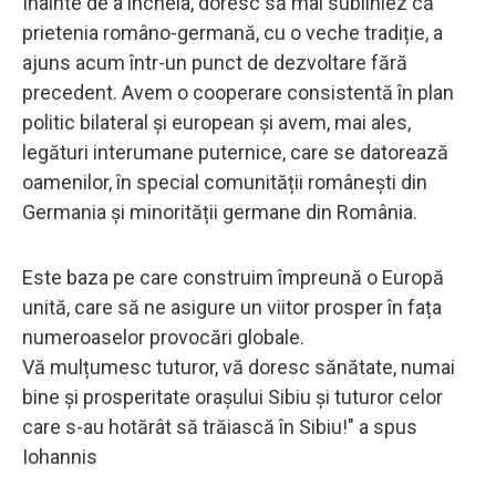
Înainte de a încheia, doresc să mai subliniez că
prietenia româno-germană, cu o veche tradiție, a
ajuns acum într-un punct de dezvoltare fără
precedent. Avem o cooperare consistentă în plan
politic bilateral și european și avem, mai ales,
legături interumane puternice, care se datorează
oamenilor, în special comunității românești din
Germania și minorității germane din România.
Este baza pe care construim împreună o Europă
unită, care să ne asigure un viitor prosper în fața
numeroaselor provocări globale.
Vă mulțumesc tuturor, vă doresc sănătate, numai
bine și prosperitate orașului Sibiu și tuturor celor
care s-au hotărât să trăiască în Sibiu!" a spus
Iohannis