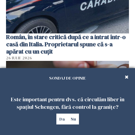
Român, în stare critică după ce a intrat într-o
casă din Italia. Proprietarul spune că s-a
apărat cu un cuțit
26 IULIE 2026
SONDAJ DE OPINIE
Este important pentru dvs. că circulăm liber în
spațiul Schengen, fără control la granițe?
Da
Nu
Menajere și îngrijitori, în vizorul Fiscului din