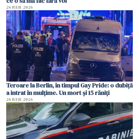
ce o să mă fac fără voi”
26 IULIE 2026
Teroare la Berlin, în timpul Gay Pride: o dubiță
a intrat în mulțime. Un mort și 15 răniți
26 IULIE 2026