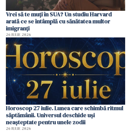
Vrei să te muți în SUA? Un studiu Harvard
arată ce se întâmplă cu sănătatea multor
imigranți
26 IULIE 2026
Horoscop 27 iulie. Lunea care schimbă ritmul
săptămânii. Universul deschide uși
neașteptate pentru unele zodii
26 IULIE 2026