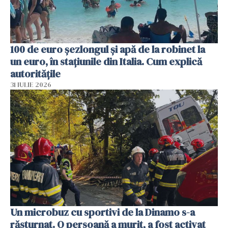
100 de euro șezlongul și apă de la robinet la
un euro, în stațiunile din Italia. Cum explică
autoritățile
31 IULIE 2026
Un microbuz cu sportivi de la Dinamo s-a
răsturnat. O persoană a murit, a fost activat