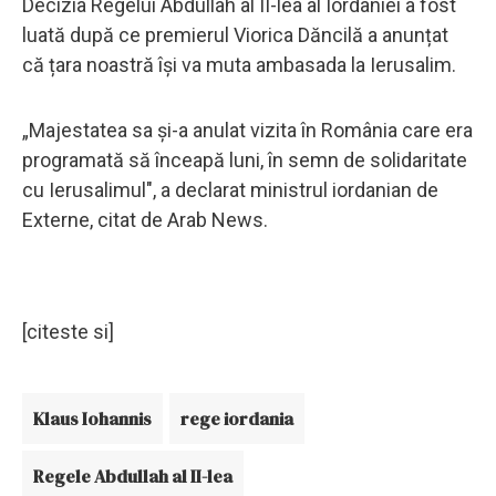
Decizia Regelui Abdullah al II-lea al Iordaniei a fost
luată după ce premierul Viorica Dăncilă a anunțat
că țara noastră își va muta ambasada la Ierusalim.
„Majestatea sa și-a anulat vizita în România care era
programată să înceapă luni, în semn de solidaritate
cu Ierusalimul", a declarat ministrul iordanian de
Externe, citat de Arab News.
[citeste si]
Klaus Iohannis
rege iordania
Regele Abdullah al II-lea