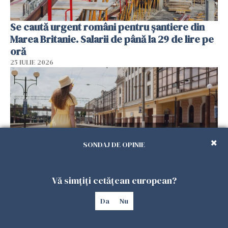
Se caută urgent români pentru șantiere din
Marea Britanie. Salarii de până la 29 de lire pe
oră
25 IULIE 2026
SONDAJ DE OPINIE
Vă simțiți cetățean european?
Haos pe calea ferată în Italia! Timp de
aproape patru zile, trenurile spre Roma și
Da
Nu
Milano pot întârzia până la 3 ore
25 IULIE 2026