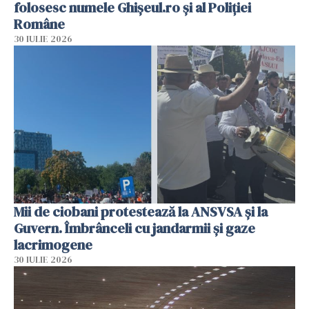
folosesc numele Ghișeul.ro și al Poliției
Române
30 IULIE 2026
Mii de ciobani protestează la ANSVSA și la
Guvern. Îmbrânceli cu jandarmii și gaze
lacrimogene
30 IULIE 2026