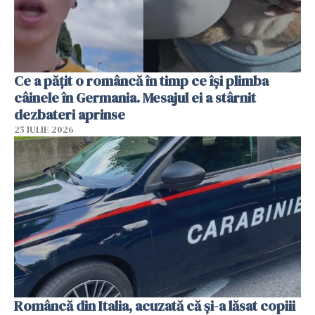
Ce a pățit o româncă în timp ce își plimba
câinele în Germania. Mesajul ei a stârnit
dezbateri aprinse
25 IULIE 2026
Româncă din Italia, acuzată că și-a lăsat copiii