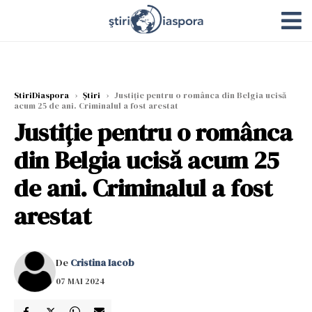
StiriDiaspora
›
Știri
›
Justiție pentru o românca din Belgia ucisă
acum 25 de ani. Criminalul a fost arestat
Justiție pentru o românca
din Belgia ucisă acum 25
de ani. Criminalul a fost
arestat
De
Cristina Iacob
07 MAI 2024