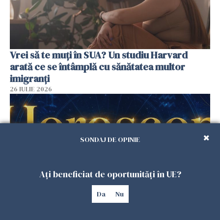
Vrei să te muți în SUA? Un studiu Harvard
arată ce se întâmplă cu sănătatea multor
imigranți
26 IULIE 2026
SONDAJ DE OPINIE
Ați beneficiat de oportunități în UE?
Da
Nu
Horoscop 27 iulie. Lunea care schimbă ritmul