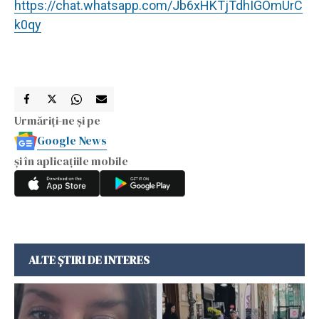
https://chat.whatsapp.com/Jb6xHKTjTdhIGOmUrC
k0qy
Urmăriți-ne și pe
Google News
și în aplicațiile mobile
ALTE ȘTIRI DE INTERES