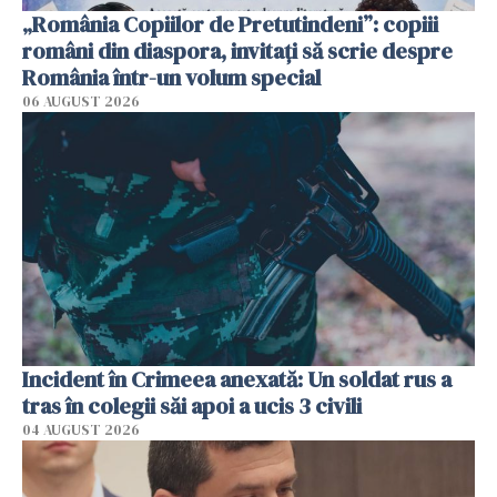
„România Copiilor de Pretutindeni”: copiii
români din diaspora, invitați să scrie despre
România într-un volum special
06 AUGUST 2026
Incident în Crimeea anexată: Un soldat rus a
tras în colegii săi apoi a ucis 3 civili
04 AUGUST 2026