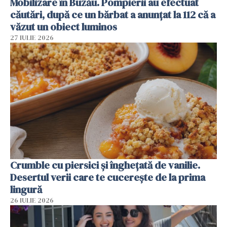
Mobilizare în Buzău. Pompierii au efectuat
căutări, după ce un bărbat a anunțat la 112 că a
văzut un obiect luminos
27 IULIE 2026
Crumble cu piersici și înghețată de vanilie.
Desertul verii care te cucerește de la prima
lingură
26 IULIE 2026