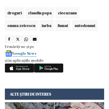
droguri
claudiu popa
ciocazanu
emma zeicescu
iarba
fumat
autodenunt
Urmăriți-ne și pe
Google News
și în aplicațiile mobile
ALTE ȘTIRI DE INTERES