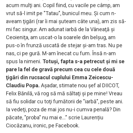
acum mulţi ani. Copil fiind, cu vacile pe câmp, am
vrut să-l imit pe "Tatau", bunicul meu. Şi cum n-
aveam ţigări (rar îi mai şuteam câte una), am zis să-
mi fac singur. Am adunat iarbă de la Vâneaţă şi
Ceoieniţa, am uscat-o la soarele din belşug, am
pus-o în frunză uscată de stejar şi-am tras. Nu pe
nas, ci pe gură. M-am înecat cu fum. Însă n-am
spus la nimeni.
Totuşi, fapta s-a petrecut şi mi se
pare la fel de gravă precum cea cu cele două
ţigări din rucsacul cuplului Emma Zeicescu-
Claudiu Popa.
Aşadar, stimate nou şef al DIICOT,
Felix Bănilă, vă rog să mă săltaţi şi pe mine! Vreau
să fiu solidar cu toţi fumătorii de "iarbă", peste ani.
Ia vedeţi, poza de mai jos nu-i cumva penală? Din
păcate, "proba" nu mai e...” scrie Laurențiu
Ciocăzanu, ironic, pe Facebook.