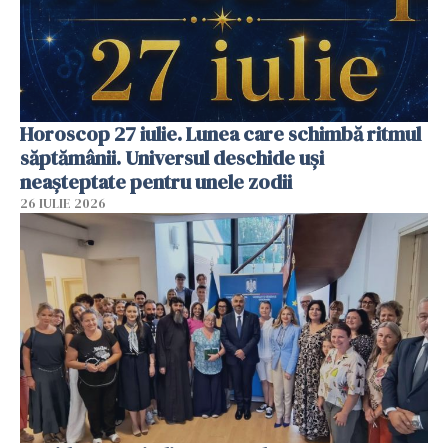
Horoscop 27 iulie. Lunea care schimbă ritmul
săptămânii. Universul deschide uși
neașteptate pentru unele zodii
26 IULIE 2026