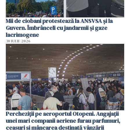
Mii de ciobani protestează la ANSVSA și la
Guvern. Îmbrânceli cu jandarmii și gaze
lacrimogene
30 IULIE 2026
Percheziții pe aeroportul Otopeni. Angajații
unei mari companii aeriene furau parfumuri,
ceasuri și mâncarea destinată vânzării