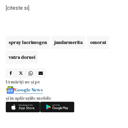
[citeste si]
spray lacrimogen
jandarmerita
omorat
vatra dornei
Urmăriți-ne și pe
Google News
și în aplicațiile mobile