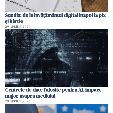
Suedia: de la învățământul digital înapoi la pix
și hârtie
29 APRILIE 2026
Centrele de date folosite pentru AI, impact
major asupra mediului
29 APRILIE 2026