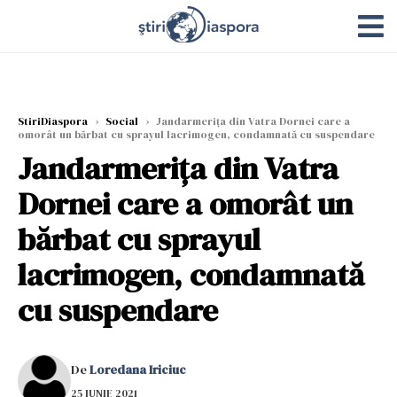
StiriDiaspora
›
Social
›
Jandarmerița din Vatra Dornei care a
omorât un bărbat cu sprayul lacrimogen, condamnată cu suspendare
Jandarmerița din Vatra
Dornei care a omorât un
bărbat cu sprayul
lacrimogen, condamnată
cu suspendare
De
Loredana Iriciuc
25 IUNIE 2021