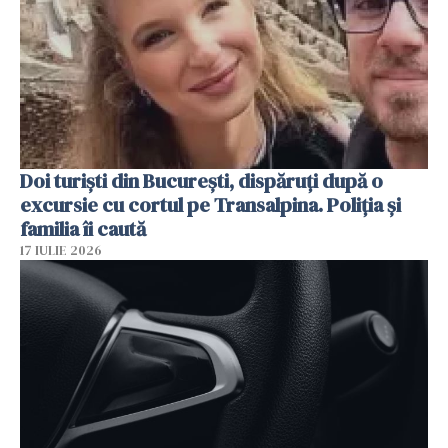
Doi turiști din București, dispăruți după o
excursie cu cortul pe Transalpina. Poliția și
familia îi caută
17 IULIE 2026