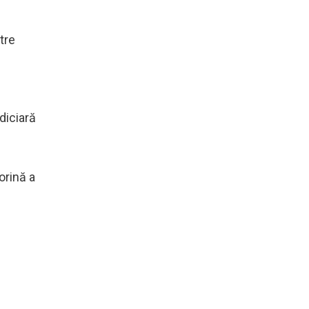
tre
e
diciară
orină a