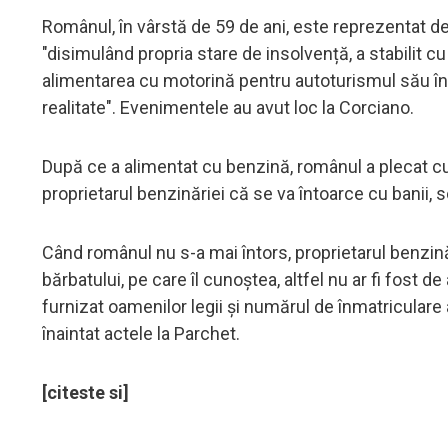
Românul, în vârstă de 59 de ani, este reprezentat de
"disimulând propria stare de insolvență, a stabilit c
alimentarea cu motorină pentru autoturismul său în va
realitate". Evenimentele au avut loc la Corciano.
După ce a alimentat cu benzină, românul a plecat cu
proprietarul benzinăriei că se va întoarce cu banii, sc
Când românul nu s-a mai întors, proprietarul benzinăr
bărbatului, pe care îl cunoștea, altfel nu ar fi fost 
furnizat oamenilor legii și numărul de înmatriculare 
înaintat actele la Parchet.
[citeste si]