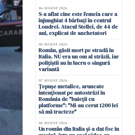
06 AUGUST 2026
S-a aflat cine este femeia care a
înjunghiat 4 bărbați în centrul
Londrei. Atacul Stellei, de 44 de
ani, explicat de anchetatori
06 AUGUST 2026
Român, găsit mort pe stradă în
Italia. NU era un om al străzii, iar
polițiștii au în lucru o singură
variantă
07 AUGUST 2026
Țepușe metalice, aruncate
intenționat pe autostrăzi în
România de "baieții cu
platforme": "Mi-au cerut 1200 lei
să mă tracteze"
06 AUGUST 2026
Un român din Italia și-a dat foc în