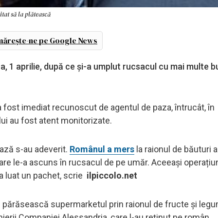
itat să la plătească
ărește-ne pe Google News
a, 1 aprilie, după ce și-a umplut rucsacul cu mai multe bu
a fost imediat recunoscut de agentul de paza, întrucât, î
 lui au fost atent monitorizate.
pază s-au adeverit.
Românul a mers
la raionul de băuturi a
 care le-a ascuns în rucsacul de pe umăr. Aceeași operațiu
 a luat un pachet, scrie
ilpiccolo.net
ă părăsească supermarketul prin raionul de fructe și legu
inierii Companiei Alessandria, care l-au reținut pe român.