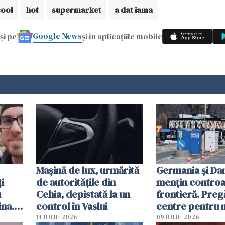
cool
hot
supermarket
a dat iama
Google News
și pe
și în aplicațiile mobile
Mașină de lux, urmărită
Germania și D
i
de autoritățile din
mențin controal
u
Cehia, depistată la un
frontieră. Preg
ina.
control în Vaslui
centre pentru m
caută
respinși din UE
14 IULIE 2026
09 IULIE 2026