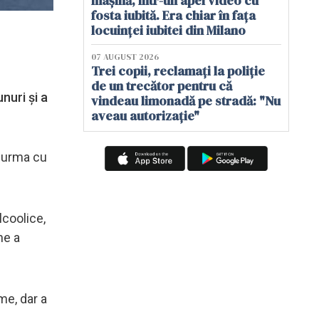
mașină, într-un apel video cu
fosta iubită. Era chiar în fața
locuinței iubitei din Milano
07 AUGUST 2026
Trei copii, reclamați la poliție
de un trecător pentru că
nuri și a
vindeau limonadă pe stradă: "Nu
aveau autorizație"
n urma cu
lcoolice,
ne a
me, dar a