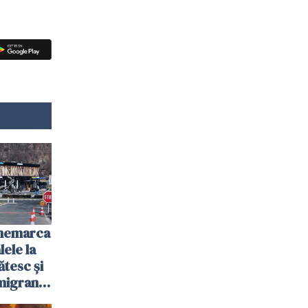
anemarca
ele la
ătesc și
igranții