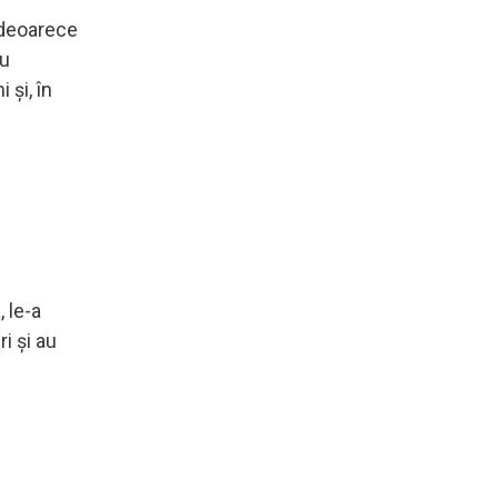
, deoarece
ru
 și, în
 le-a
i și au