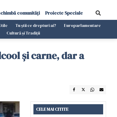
schimbă comunități
Proiecte Speciale
Utile
Tu știi ce drepturi ai?
Europarlamentare
Cultură și Tradiții
cool și carne, dar a
CELE MAI CITITE