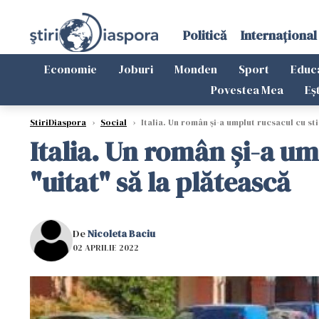
Politică
Internațional
Economie
Joburi
Monden
Sport
Educ
Povestea Mea
Eș
StiriDiaspora
›
Social
›
Italia. Un român și-a umplut rucsacul cu sti
Italia. Un român și-a ump
"uitat" să la plătească
De
Nicoleta Baciu
02 APRILIE 2022