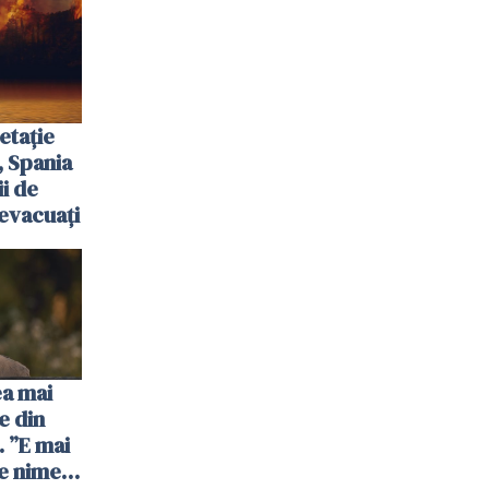
etație
, Spania
ii de
evacuați
ea mai
e din
 ”E mai
e nimeni