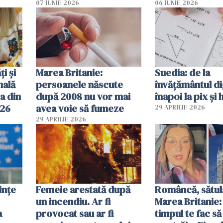
2026
pe-aici, prin jur
07 IUNIE 2026
06 IUNIE 2026
ți și
Marea Britanie:
Suedia: de la
nală
persoanele născute
învățământul di
a din
după 2008 nu vor mai
înapoi la pix și 
026
avea voie să fumeze
29 APRILIE 2026
29 APRILIE 2026
ințe
Femeie arestată după
Româncă, sătul
un incendiu. Ar fi
Marea Britanie:
a
provocat sau ar fi
timpul te fac să