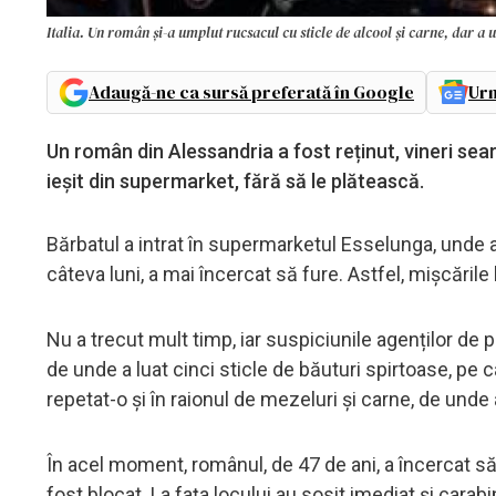
Italia. Un român și-a umplut rucsacul cu sticle de alcool și carne, dar a u
Adaugă-ne ca sursă preferată în Google
Urm
Un român din Alessandria a fost reținut, vineri sear
ieșit din supermarket, fără să le plătească.
Bărbatul a intrat în supermarketul Esselunga, unde 
câteva luni, a mai încercat să fure. Astfel, mișcările
Nu a trecut mult timp, iar suspiciunile agenților de 
de unde a luat cinci sticle de băuturi spirtoase, pe
repetat-o și în raionul de mezeluri și carne, de unde
În acel moment, românul, de 47 de ani, a încercat s
fost blocat. La fața locului au sosit imediat și carab