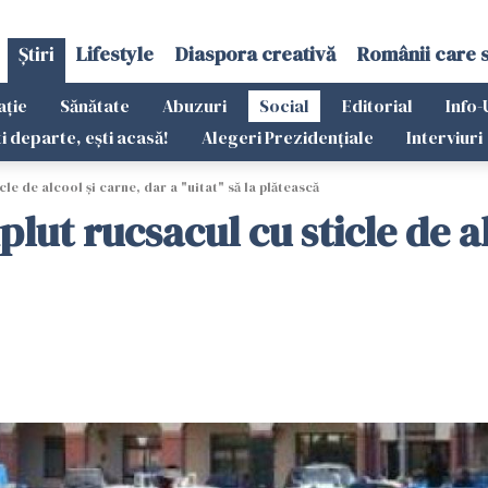
Știri
Lifestyle
Diaspora creativă
Românii care 
ație
Sănătate
Abuzuri
Social
Editorial
Info-
ti departe, ești acasă!
Alegeri Prezidențiale
Interviuri
cle de alcool și carne, dar a "uitat" să la plătească
lut rucsacul cu sticle de al