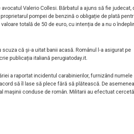
 avocatul Valerio Collesi. Bărbatul a ajuns să fie judecat
u proprietarul pompei de benzină o obligație de plată pent
loare totală de 50 de euro, cu intenția de a nu o îndeplini
 scuza că și-a uitat banii acasă. Românul l-a asigurat pe
rie publicația italiană perugiatoday.it.
iei a raportat incidentul carabinierilor, furnizând numele
de acord să îl lase să plece fără să plătească. De asemenea,
al mașinii conduse de român. Militarii au efectuat cercetăr