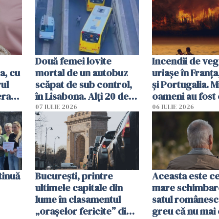
Două femei lovite
Incendii de veg
a, cu
mortal de un autobuz
uriașe în Franța
ul
scăpat de sub control,
și Portugalia. M
erau
în Lisabona. Alți 20 de
oameni au fost 
tă
oameni sunt răniți
07 IULIE 2026
06 IULIE 2026
tinuă
București, printre
Aceasta este c
ultimele capitale din
mare schimbar
lume în clasamentul
satul românesc.
„orașelor fericite” din
greu că nu mai 