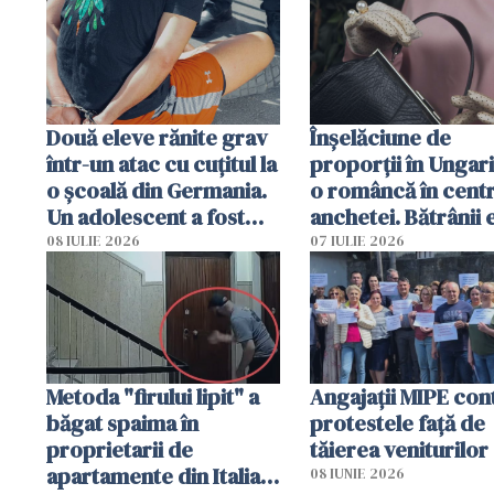
arestată în Cluj-Napoca
Două eleve rănite grav
Înșelăciune de
într-un atac cu cuțitul la
proporții în Ungari
o școală din Germania.
o româncă în centr
Un adolescent a fost
anchetei. Bătrânii 
arestat
puși să lase la poar
08 IULIE 2026
07 IULIE 2026
genți cu aur și bani
Metoda "firului lipit" a
Angajaţii MIPE con
băgat spaima în
protestele faţă de
proprietarii de
tăierea veniturilor
apartamente din Italia.
08 IUNIE 2026