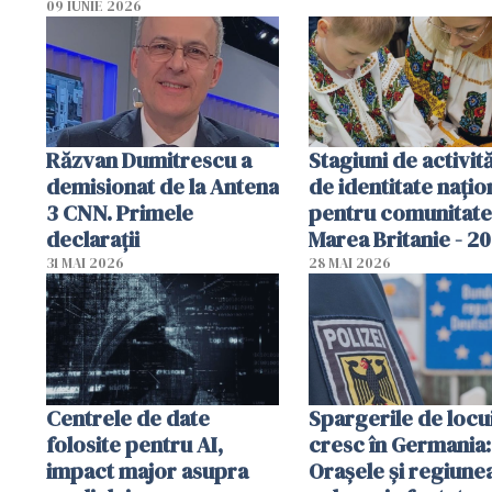
Poliția, sesizată
09 IUNIE 2026
Răzvan Dumitrescu a
Stagiuni de activită
demisionat de la Antena
de identitate națio
3 CNN. Primele
pentru comunitate
declarații
Marea Britanie - 2
31 MAI 2026
28 MAI 2026
Centrele de date
Spargerile de locu
folosite pentru AI,
cresc în Germania:
impact major asupra
Orașele și regiune