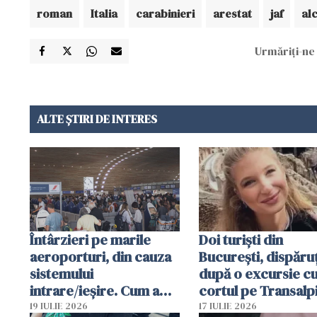
roman
Italia
carabinieri
arestat
jaf
al
Urmăriți-ne 
ALTE ȘTIRI DE INTERES
Întârzieri pe marile
Doi turiști din
aeroporturi, din cauza
București, dispăruț
sistemului
după o excursie c
intrare/ieșire. Cum a
cortul pe Transalp
ajuns o femeie să fie
Poliția și familia îi 
19 IULIE 2026
17 IULIE 2026