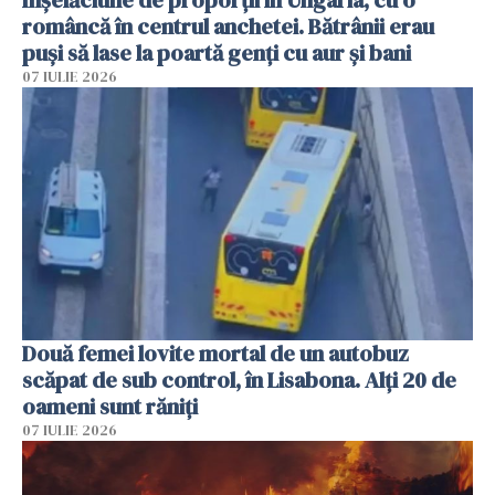
româncă în centrul anchetei. Bătrânii erau
puși să lase la poartă genți cu aur și bani
07 IULIE 2026
Două femei lovite mortal de un autobuz
scăpat de sub control, în Lisabona. Alți 20 de
oameni sunt răniți
07 IULIE 2026