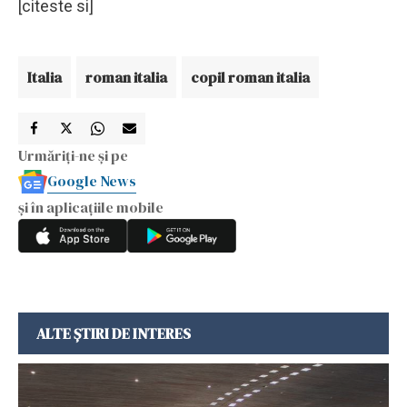
[citeste si]
Italia
roman italia
copil roman italia
Urmăriți-ne și pe
Google News
și în aplicațiile mobile
ALTE ȘTIRI DE INTERES