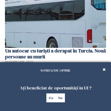
Un autocar cu turiști a derapat în Turcia. Nouă
persoane au murit
01 FEBRUARIE 2026
SONDAJ DE OPINIE
Ați beneficiat de oportunități în UE?
Da
Nu