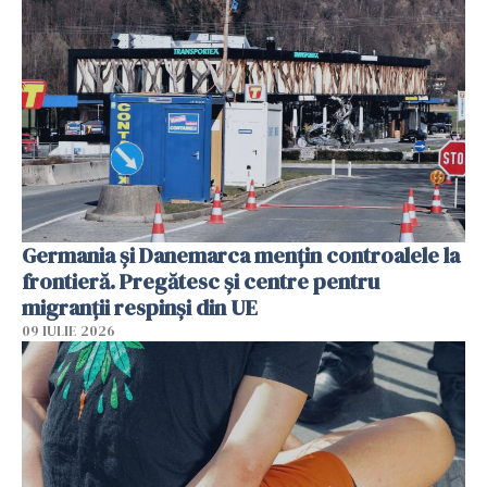
Germania și Danemarca mențin controalele la
frontieră. Pregătesc și centre pentru
migranții respinși din UE
09 IULIE 2026