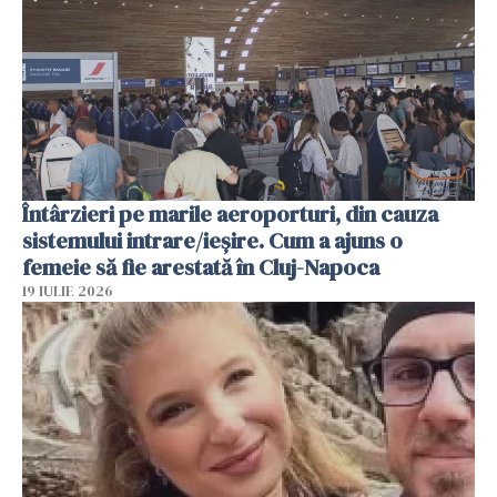
Întârzieri pe marile aeroporturi, din cauza
sistemului intrare/ieșire. Cum a ajuns o
femeie să fie arestată în Cluj-Napoca
19 IULIE 2026