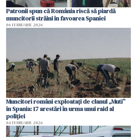
Patronii spun că România riscă să piardă
muncitorii străini în favoarea Spaniei
06 FEBRUARIE 2026
Muncitori români exploatați de clanul „Muti”
în Spania: 17 arestări în urma unui raid al
poliției
04 FEBRUARIE 2026