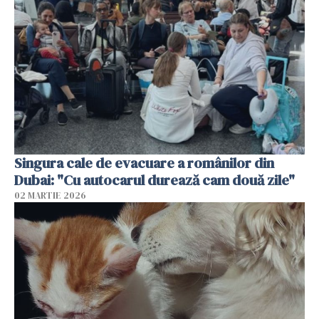
Singura cale de evacuare a românilor din
Dubai: "Cu autocarul durează cam două zile"
02 MARTIE 2026