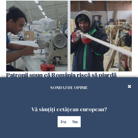
Patronii spun că România riscă să piardă
muncitorii străini în favoarea Spaniei
SONDAJ DE OPINIE
06 FEBRUARIE 2026
Vă simțiți cetățean european?
Da
Nu