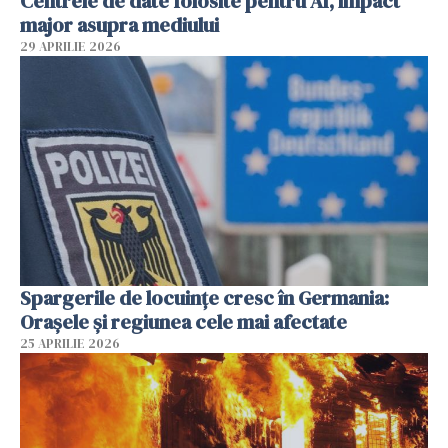
Centrele de date folosite pentru AI, impact
major asupra mediului
29 APRILIE 2026
Spargerile de locuințe cresc în Germania:
Orașele și regiunea cele mai afectate
25 APRILIE 2026