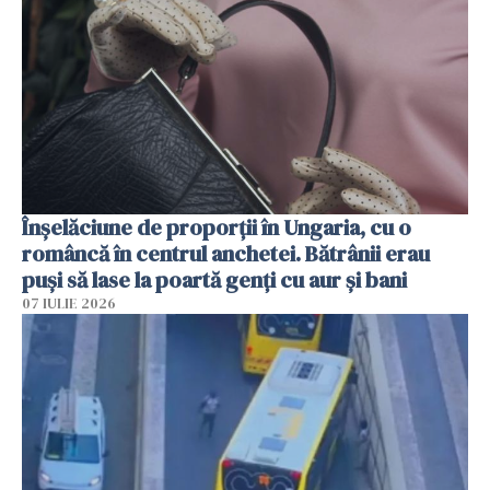
Înșelăciune de proporții în Ungaria, cu o
româncă în centrul anchetei. Bătrânii erau
puși să lase la poartă genți cu aur și bani
07 IULIE 2026