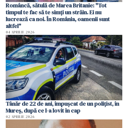
Româncă, sătulă de Marea Britanie: "Tot
timpul te fac să te simți un străin. Ei nu
lucrează ca noi. În România, oamenii sunt
altfel"
04 APRILIE 2026
Tânăr de 22 de ani, împușcat de un polițist, în
Mureș, după ce l-a lovit în cap
02 APRILIE 2026