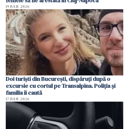
femeie să fie arestată în Cluj-Napoca
19 IULIE 2026
Doi turiști din București, dispăruți după o
excursie cu cortul pe Transalpina. Poliția și
familia îi caută
17 IULIE 2026