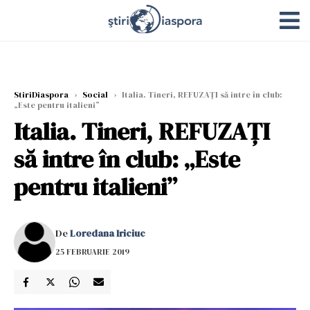
StiriDiaspora
›
Social
›
Italia. Tineri, REFUZAȚI să intre în club:
„Este pentru italieni”
Italia. Tineri, REFUZAȚI
să intre în club: „Este
pentru italieni”
De
Loredana Iriciuc
25 FEBRUARIE 2019