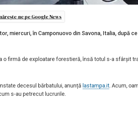
ărește-ne pe Google News
ător, miercuri, în Camponuovo din Savona, Italia, după ce
la o firmă de exploatare forestieră, însă totul s-a sfârșit t
constate decesul bărbatului, anunță
lastampa.it
. Acum, oame
cum s-au petrecut lucrurile.