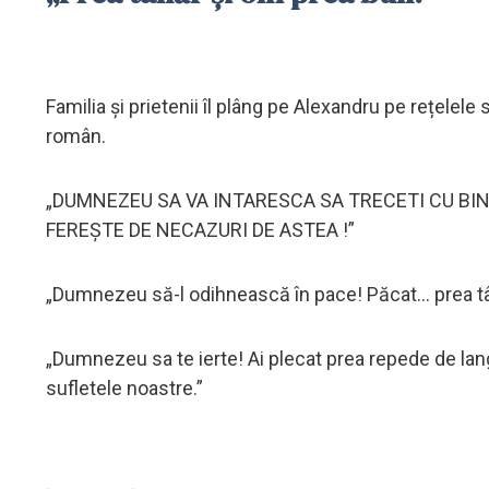
Familia și prietenii îl plâng pe Alexandru pe rețelel
român.
„DUMNEZEU SA VA INTARESCA SA TRECETI CU BINE
FEREȘTE DE NECAZURI DE ASTEA !”
„Dumnezeu să-l odihnească în pace! Păcat... prea tâ
„Dumnezeu sa te ierte! Ai plecat prea repede de l
sufletele noastre.”