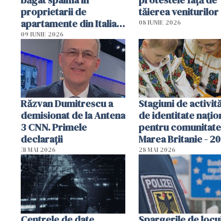
proprietarii de
tăierea veniturilor
apartamente din Italia.
08 IUNIE 2026
Poliția, sesizată
09 IUNIE 2026
Răzvan Dumitrescu a
Stagiuni de activită
demisionat de la Antena
de identitate națio
3 CNN. Primele
pentru comunitate
declarații
Marea Britanie - 2
31 MAI 2026
28 MAI 2026
Centrele de date
Spargerile de locu