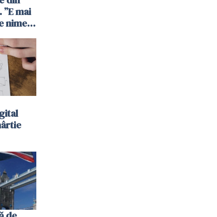
 ”E mai
e nimeni
”
gital
hârtie
ă de