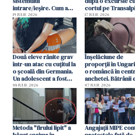
sistemului
după o excursie c
intrare/ieșire. Cum a
cortul pe Transalp
ajuns o femeie să fie
Poliția și familia îi 
19 IULIE 2026
17 IULIE 2026
arestată în Cluj-Napoca
Două eleve rănite grav
Înșelăciune de
într-un atac cu cuțitul la
proporții în Ungari
o școală din Germania.
o româncă în centr
Un adolescent a fost
anchetei. Bătrânii 
arestat
puși să lase la poar
08 IULIE 2026
07 IULIE 2026
genți cu aur și bani
Metoda "firului lipit" a
Angajaţii MIPE con
băgat spaima în
protestele faţă de