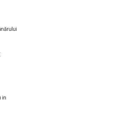
ânărului
E
 in