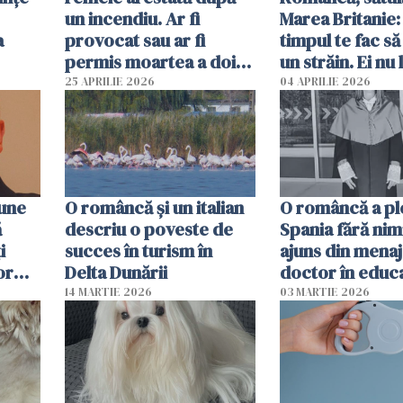
un incendiu. Ar fi
Marea Britanie:
a
provocat sau ar fi
timpul te fac să
permis moartea a doi
un străin. Ei nu
copii de 1 an și 3 ani
ca noi. În Româ
25 APRILIE 2026
04 APRILIE 2026
oamenii sunt alt
pune
O româncă și un italian
O româncă a ple
ă
descriu o poveste de
Spania fără nimi
i
succes în turism în
ajuns din mena
or
Delta Dunării
doctor în educ
14 MARTIE 2026
03 MARTIE 2026