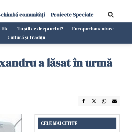
schimbă comunități
Proiecte Speciale
Utile
Tu știi ce drepturi ai?
Europarlamentare
Cultură și Tradiții
exandru a lăsat în urmă
CELE MAI CITITE