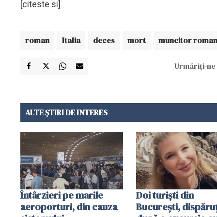
[citeste si]
roman
Italia
deces
mort
muncitor roma
Urmăriți-ne 
ALTE ȘTIRI DE INTERES
Întârzieri pe marile
Doi turiști din
aeroporturi, din cauza
București, dispăruț