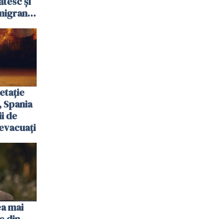
ătesc și
igranții
etație
, Spania
ii de
evacuați
ea mai
e din