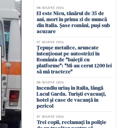
08 AUGUST 2026
El este Nicu, tânărul de 35 de
ani, mort în prima zi de muncă
din Italia. Șase români, puși sub
acuzare
07 AUGUST 2026
Țepușe metalice, aruncate
intenționat pe autostrăzi în
România de "baieții cu
platforme": "Mi-au cerut 1200 lei
să mă tracteze"
08 AUGUST 2026
Incendiu uriaș în Italia, lângă
Lacul Garda. Turiști evacuați,
hotel și case de vacanță în
pericol
07 AUGUST 2026
Trei copii, reclamați la poliție