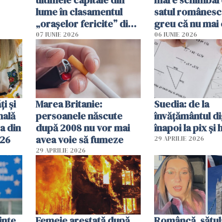
lume în clasamentul
satul românesc.
„orașelor fericite” din
greu că nu mai 
2026
pe-aici, prin jur
07 IUNIE 2026
06 IUNIE 2026
ți și
Marea Britanie:
Suedia: de la
nală
persoanele născute
învățământul di
a din
după 2008 nu vor mai
înapoi la pix și 
026
avea voie să fumeze
29 APRILIE 2026
29 APRILIE 2026
ințe
Femeie arestată după
Româncă, sătul