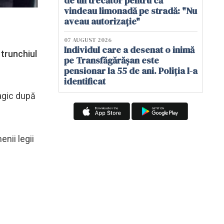
de un trecător pentru că
vindeau limonadă pe stradă: "Nu
aveau autorizație"
07 AUGUST 2026
Individul care a desenat o inimă
 trunchiul
pe Transfăgărășan este
pensionar la 55 de ani. Poliția l-a
identificat
ragic după
nii legii