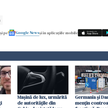
n
Google News
și pe
și în aplicațiile mobile
Mașină de lux, urmărită
Germania și D
i
de autoritățile din
mențin controal