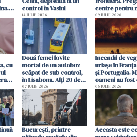
u
Cehia, depistată la un
frontieră. Preg
ina.
control în Vaslui
centre pentru m
caută
respinși din UE
14 IULIE 2026
09 IULIE 2026
Două femei lovite
Incendii de veg
a, cu
mortal de un autobuz
uriașe în Franța
ul
scăpat de sub control,
și Portugalia. M
erau
în Lisabona. Alți 20 de
oameni au fost 
tă
oameni sunt răniți
07 IULIE 2026
06 IULIE 2026
tinuă
București, printre
Aceasta este c
ultimele capitale din
mare schimbar