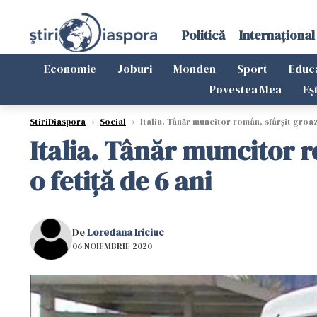
Politică
Internațional
Economie
Joburi
Monden
Sport
Educ
Povestea Mea
Eș
StiriDiaspora
›
Social
›
Italia. Tânăr muncitor român, sfârșit groazn
Italia. Tânăr muncitor 
o fetiță de 6 ani
De
Loredana Iriciuc
06 NOIEMBRIE 2020