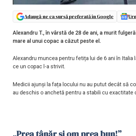
Adaugă-ne ca sursă preferată în Google
Urm
Alexandru T., în vârstă de 28 de ani, a murit fulger
mare al unui copac a căzut peste el.
Alexandru muncea pentru fetița lui de 6 ani în Italia 
ce un copac l-a strivit.
Medicii ajunși la fața locului nu au putut decât să 
au deschis o anchetă pentru a stabili cu exactitate 
„Prea tânăr și om prea bun!”