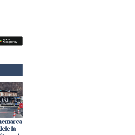
anemarca
ele la