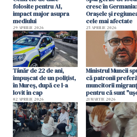
folosite pentru AI,
cresc în Germania:
impact major asupra
Orașele și regiune
mediului
cele mai afectate
29 APRILIE 2026
25 APRILIE 2026
Tânăr de 22 de ani,
Ministrul Muncii s
împușcat de un polițist,
că patronii prefer
în Mureș, după ce l-a
muncitorii migranț
lovit în cap
pentru că sunt "uş
dispensabili"
02 APRILIE 2026
21 MARTIE 2026