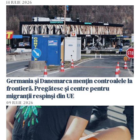
14 IULIE 2026
Germania și Danemarca mențin controalele la
frontieră. Pregătesc și centre pentru
migranții respinși din UE
09 IULIE 2026