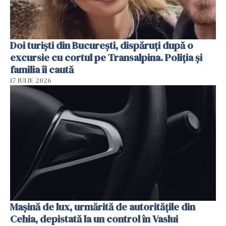
Doi turiști din București, dispăruți după o
excursie cu cortul pe Transalpina. Poliția și
familia îi caută
17 IULIE 2026
Mașină de lux, urmărită de autoritățile din
Cehia, depistată la un control în Vaslui