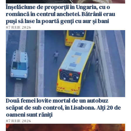
Înșelăciune de proporții în Ungaria, cu o
româncă în centrul anchetei. Bătrânii erau
puși să lase la poartă genți cu aur și bani
07 IULIE 2026
Două femei lovite mortal de un autobuz
scăpat de sub control, în Lisabona. Alți 20 de
oameni sunt răniți
07 IULIE 2026