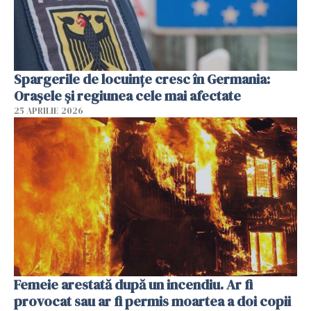
Spargerile de locuințe cresc în Germania:
Orașele și regiunea cele mai afectate
25 APRILIE 2026
Femeie arestată după un incendiu. Ar fi
provocat sau ar fi permis moartea a doi copii