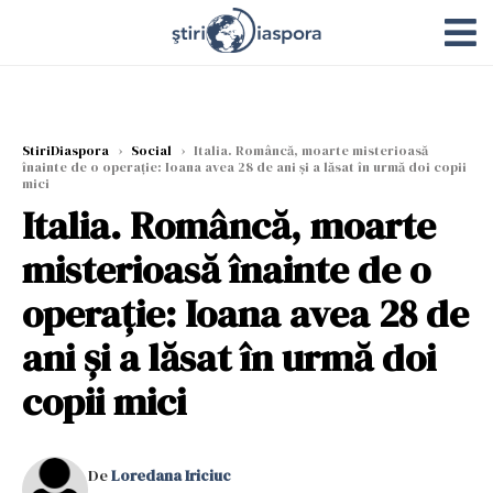
StiriDiaspora
›
Social
›
Italia. Româncă, moarte misterioasă
înainte de o operație: Ioana avea 28 de ani și a lăsat în urmă doi copii
mici
Italia. Româncă, moarte
misterioasă înainte de o
operație: Ioana avea 28 de
ani și a lăsat în urmă doi
copii mici
De
Loredana Iriciuc