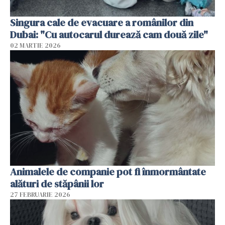
Singura cale de evacuare a românilor din
Dubai: "Cu autocarul durează cam două zile"
02 MARTIE 2026
Animalele de companie pot fi înmormântate
alături de stăpânii lor
27 FEBRUARIE 2026