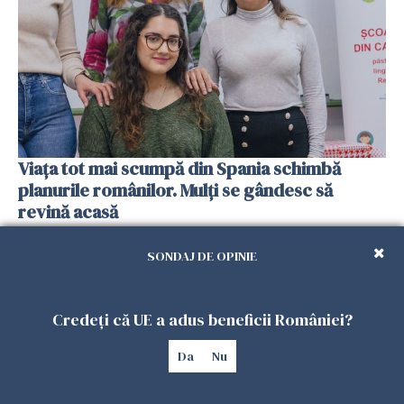
Viața tot mai scumpă din Spania schimbă
planurile românilor. Mulți se gândesc să
revină acasă
08 FEBRUARIE 2026
SONDAJ DE OPINIE
Credeți că UE a adus beneficii României?
Da
Nu