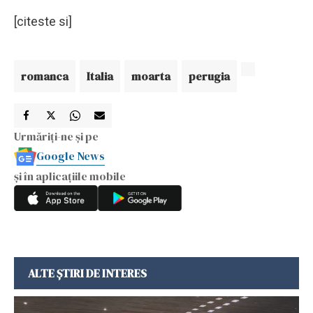
[citeste si]
romanca
Italia
moarta
perugia
Urmăriți-ne și pe
Google News
și în aplicațiile mobile
ALTE ȘTIRI DE INTERES