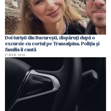
Doi turiști din București, dispăruți după o
excursie cu cortul pe Transalpina. Poliția și
familia îi caută
17 IULIE 2026