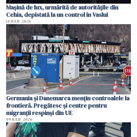
Mașină de lux, urmărită de autoritățile din
Cehia, depistată la un control în Vaslui
14 IULIE 2026
Germania și Danemarca mențin controalele la
frontieră. Pregătesc și centre pentru
migranții respinși din UE
09 IULIE 2026