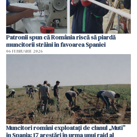
Patronii spun că România riscă să piardă
muncitorii străini în favoarea Spaniei
06 FEBRUARIE 2026
Muncitori români exploatați de clanul „Muti”
în Spania: 17 arestări în urma unui raid al