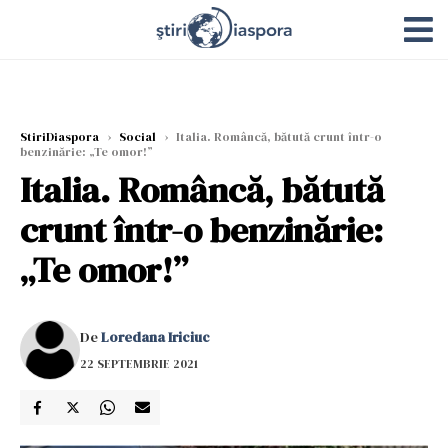
StiriDiaspora
›
Social
›
Italia. Româncă, bătută crunt într-o
benzinărie: „Te omor!”
Italia. Româncă, bătută
crunt într-o benzinărie:
„Te omor!”
De
Loredana Iriciuc
22 SEPTEMBRIE 2021