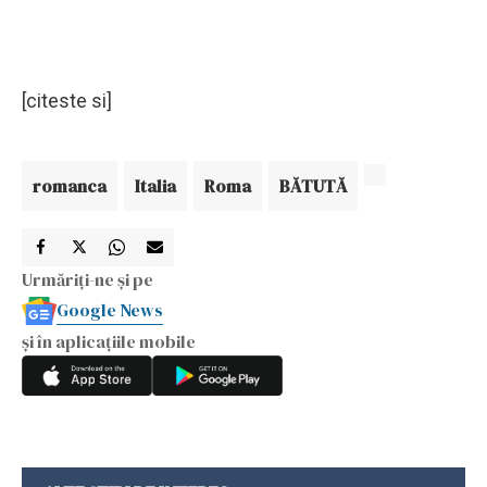
[citeste si]
romanca
Italia
Roma
BĂTUTĂ
Urmăriți-ne și pe
Google News
și în aplicațiile mobile