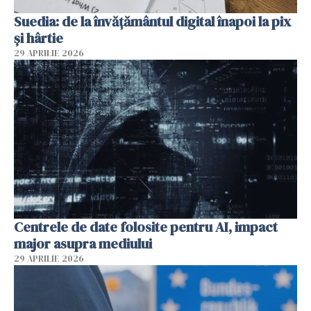
Suedia: de la învățământul digital înapoi la pix
și hârtie
29 APRILIE 2026
Centrele de date folosite pentru AI, impact
major asupra mediului
29 APRILIE 2026