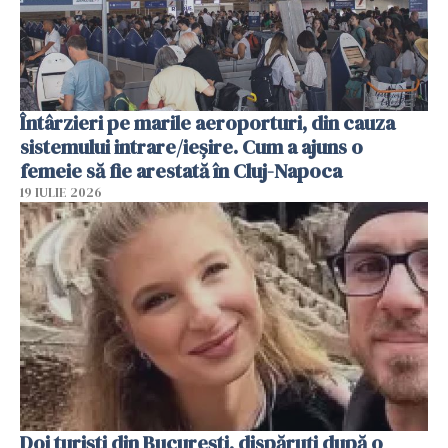
Întârzieri pe marile aeroporturi, din cauza
sistemului intrare/ieșire. Cum a ajuns o
femeie să fie arestată în Cluj-Napoca
19 IULIE 2026
Doi turiști din București, dispăruți după o