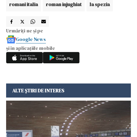
romani italia
roman injughiat
la spezia
Urmăriți-ne și pe
Google News
și în aplicațiile mobile
ALTE ȘTIRI DE INTERES