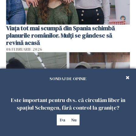
Viața tot mai scumpă din Spania schimbă
planurile românilor. Mulți se gândesc să
revină acasă
08 FEBRUARIE 2026
SONDAJ DE OPINIE
Este important pentru dvs. că circulăm liber în
spațiul Schengen, fără control la granițe?
Da
Nu
Patronii spun că România riscă să piardă
muncitorii străini în favoarea Spaniei