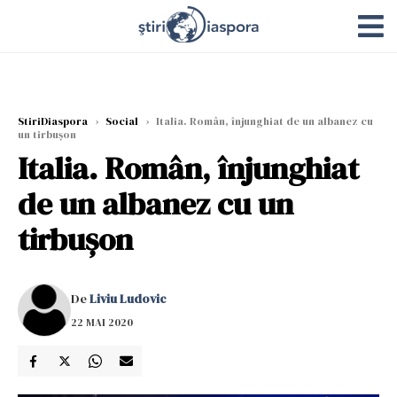
StiriDiaspora
›
Social
›
Italia. Român, înjunghiat de un albanez cu
un tirbușon
Italia. Român, înjunghiat
de un albanez cu un
tirbușon
De
Liviu Ludovic
22 MAI 2020