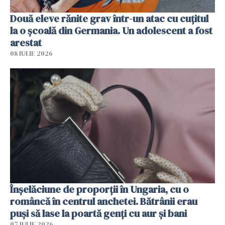
Două eleve rănite grav într-un atac cu cuțitul
la o școală din Germania. Un adolescent a fost
arestat
08 IULIE 2026
Înșelăciune de proporții în Ungaria, cu o
româncă în centrul anchetei. Bătrânii erau
puși să lase la poartă genți cu aur și bani
07 IULIE 2026