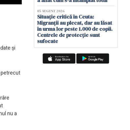
a aflat cum s-a întâmplat totul
05 AUGUST 2026
Situație critică în Ceuta:
Migranții au plecat, dar au lăsat
în urma lor peste 1.000 de copii.
Centrele de protecție sunt
sufocate
 date şi
a petrecut
ărâre
ut
nul nu a