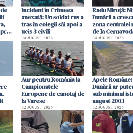
 de
Incident în Crimeea
Radu Miruţă: Ni
ii
anexată: Un soldat rus a
Dunării a crescu
a,
tras în colegii săi apoi a
zona centralei 
spre
ucis 3 civili
de la Cernavodă
olum
cm faţă de ziua
04 AUGUST 2026
04 AUGUST 2026
Aur pentru România la
Apele Române: 
ere
Campionatele
Dunării ar pute
a.
Europene de canotaj de
sub minimul ist
it
la Varese
august 2003
02 AUGUST 2026
02 AUGUST 2026