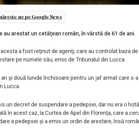
ărește-ne pe Google News
e au arestat un cetăţean român, în vârstă de 61 de ani.
 acesta a fost reţinut de agenţi, care au controlat baza de
stare pe numele său, emis de Tribunalul din Lucca.
 an şi două lunide închisoare pentru un jaf armat care s-
in Lucca.
emis un decret de suspendare a pedepsei, dar nu era o hot
nală în acest caz, la Curtea de Apel din Florenţa, care a cer
are a pedepsei și a emis un ordin de arestare, însă româ