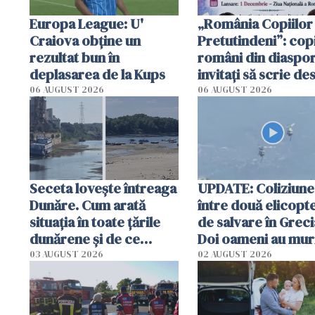
Europa League: U'
„România Copiilor
Craiova obține un
Pretutindeni”: copi
rezultat bun în
români din diaspor
deplasarea de la Kups
invitați să scrie de
România într-un v
06 AUGUST 2026
06 AUGUST 2026
special
Seceta lovește întreaga
UPDATE: Coliziune
Dunăre. Cum arată
între două elicopt
situația în toate țările
de salvare în Greci
dunărene și de ce
Doi oameni au mur
România resimte
03 AUGUST 2026
02 AUGUST 2026
efectele, deși a plouat
în iulie