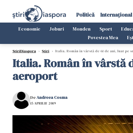
Politică
Internațional
Economie
Joburi
Monden
Sport
Educ
Povestea Mea
Eș
StiriDiaspora
›
Știri
›
Italia. Român în vârstă de 61 de ani, luat pe 
Italia. Român în vârstă d
aeroport
De
Andreea Cosma
15 APRILIE 2019