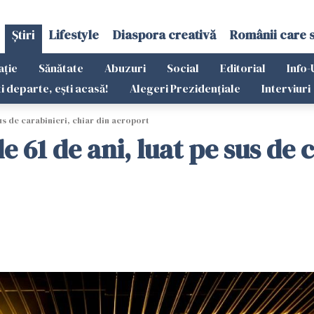
Știri
Lifestyle
Diaspora creativă
Românii care 
ație
Sănătate
Abuzuri
Social
Editorial
Info-
ti departe, ești acasă!
Alegeri Prezidențiale
Interviuri
sus de carabinieri, chiar din aeroport
e 61 de ani, luat pe sus de 