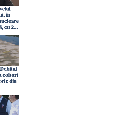
velul
t, în
nucleare
, cu 2
 trecută
Debitul
a coborî
oric din