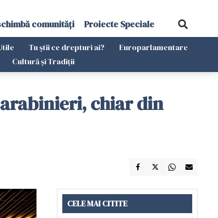
schimbă comunități
Proiecte Speciale
Utile
Tu știi ce drepturi ai?
Europarlamentare
Cultură și Tradiții
carabinieri, chiar din
CELE MAI CITITE