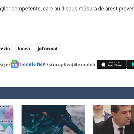
ităţilor competente, care au dispus măsura de arest preven
ezia
lucca
jaf armat
Google News
și pe
și în aplicațiile mobile