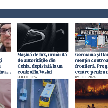
Mașină de lux, urmărită
Germania și D
i
de autoritățile din
mențin controal
u
Cehia, depistată la un
frontieră. Preg
ina.
control în Vaslui
centre pentru m
caută
respinși din UE
14 IULIE 2026
09 IULIE 2026