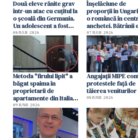
Două eleve rănite grav
Înșelăciune de
într-un atac cu cuțitul la
proporții în Ungari
o școală din Germania.
o româncă în centr
Un adolescent a fost
anchetei. Bătrânii 
arestat
puși să lase la poar
08 IULIE 2026
07 IULIE 2026
genți cu aur și bani
Metoda "firului lipit" a
Angajaţii MIPE con
băgat spaima în
protestele faţă de
proprietarii de
tăierea veniturilor
apartamente din Italia.
08 IUNIE 2026
Poliția, sesizată
09 IUNIE 2026