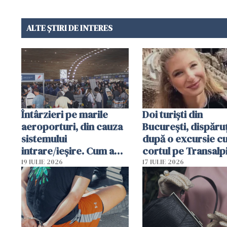
ALTE ȘTIRI DE INTERES
Întârzieri pe marile
Doi turiști din
aeroporturi, din cauza
București, dispăruț
sistemului
după o excursie c
intrare/ieșire. Cum a
cortul pe Transalp
ajuns o femeie să fie
Poliția și familia îi 
19 IULIE 2026
17 IULIE 2026
arestată în Cluj-Napoca