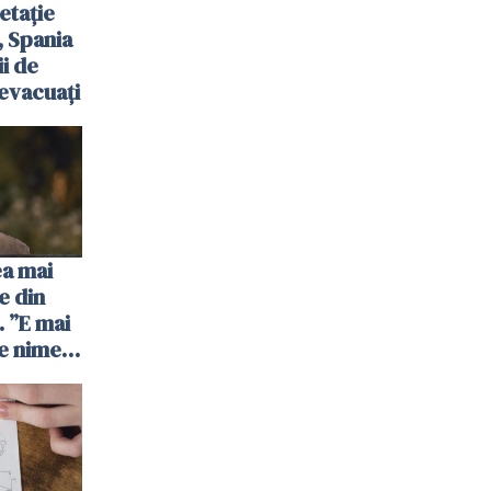
etație
, Spania
ii de
evacuați
ea mai
e din
 ”E mai
e nimeni
”