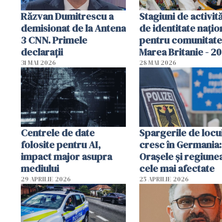
Răzvan Dumitrescu a
Stagiuni de activită
demisionat de la Antena
de identitate națio
3 CNN. Primele
pentru comunitate
declarații
Marea Britanie - 2
31 MAI 2026
28 MAI 2026
Centrele de date
Spargerile de locu
folosite pentru AI,
cresc în Germania:
impact major asupra
Orașele și regiune
mediului
cele mai afectate
29 APRILIE 2026
25 APRILIE 2026