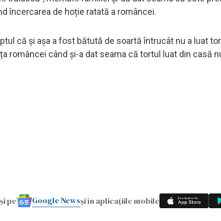
ind încercarea de hoție ratată a româncei.
tul că și așa a fost bătută de soartă întrucât nu a luat tor
 fața româncei când și-a dat seama că tortul luat din casă n
Google News
și pe
și în aplicațiile mobile