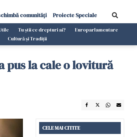
schimbă comunități
Proiecte Speciale
Utile
Tu știi ce drepturi ai?
Europarlamentare
Cultură și Tradiții
pus la cale o lovitură
CELE MAI CITITE