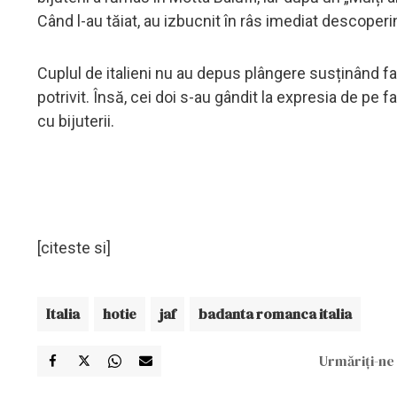
Când l-au tăiat, au izbucnit în râs imediat descoper
Cuplul de italieni nu au depus plângere susținând fap
potrivit. Însă, cei doi s-au gândit la expresia de pe
cu bijuterii.
[citeste si]
Italia
hotie
jaf
badanta romanca italia
Urmăriți-ne 