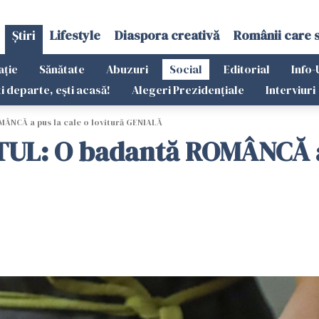
Știri
Lifestyle
Diaspora creativă
Românii care 
ație
Sănătate
Abuzuri
Social
Editorial
Info-
ti departe, ești acasă!
Alegeri Prezidențiale
Interviuri
ÂNCĂ a pus la cale o lovitură GENIALĂ
TUL: O badantă ROMÂNCĂ a 