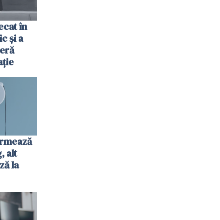
cat în
c și a
jeră
ație
urmează
 alt
ză la