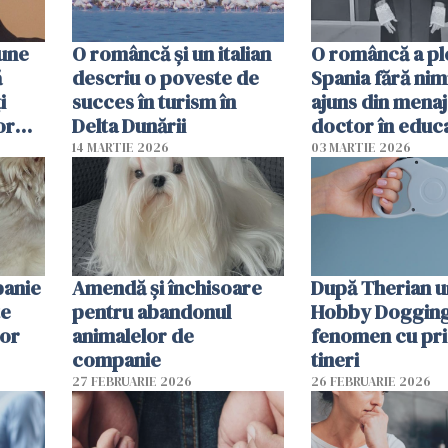
pune
O româncă și un italian
O româncă a ple
ă
descriu o poveste de
Spania fără nimi
i
succes în turism în
ajuns din mena
or
Delta Dunării
doctor în educ
14 MARTIE 2026
03 MARTIE 2026
panie
Amendă și închisoare
După Therian 
te
pentru abandonul
Hobby Dogging,
lor
animalelor de
fenomen cu pri
companie
tineri
27 FEBRUARIE 2026
26 FEBRUARIE 2026