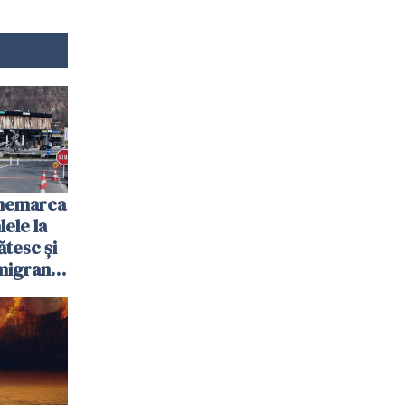
anemarca
ele la
ătesc și
igranții