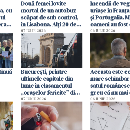
Două femei lovite
Incendii de veg
a, cu
mortal de un autobuz
uriașe în Franța
ul
scăpat de sub control,
și Portugalia. M
erau
în Lisabona. Alți 20 de
oameni au fost 
tă
oameni sunt răniți
07 IULIE 2026
06 IULIE 2026
tinuă
București, printre
Aceasta este c
ultimele capitale din
mare schimbar
lume în clasamentul
satul românesc.
„orașelor fericite” din
greu că nu mai 
2026
pe-aici, prin jur
07 IUNIE 2026
06 IUNIE 2026