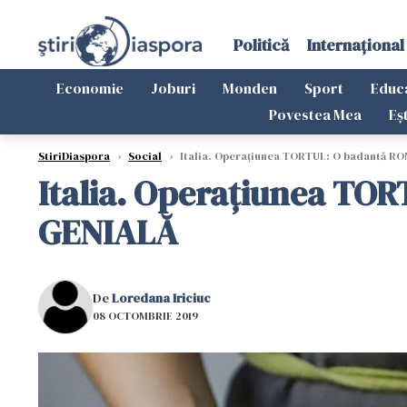
Politică
Internațional
Economie
Joburi
Monden
Sport
Educ
Povestea Mea
Eș
StiriDiaspora
›
Social
›
Italia. Operaţiunea TORTUL: O badantă ROM
Italia. Operaţiunea TOR
GENIALĂ
De
Loredana Iriciuc
08 OCTOMBRIE 2019