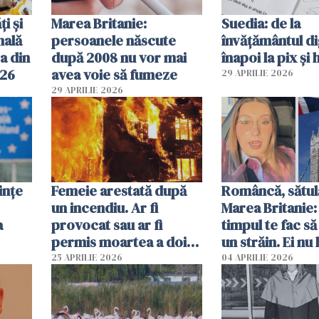
ți și
Marea Britanie:
Suedia: de la
nală
persoanele născute
învățământul di
a din
după 2008 nu vor mai
înapoi la pix și 
026
avea voie să fumeze
29 APRILIE 2026
29 APRILIE 2026
ințe
Femeie arestată după
Româncă, sătul
un incendiu. Ar fi
Marea Britanie:
a
provocat sau ar fi
timpul te fac să
permis moartea a doi
un străin. Ei nu
copii de 1 an și 3 ani
ca noi. În Româ
25 APRILIE 2026
04 APRILIE 2026
oamenii sunt alt