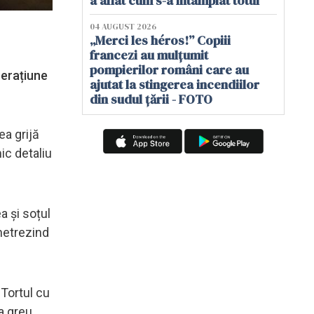
a aflat cum s-a întâmplat totul
04 AUGUST 2026
„Merci les héros!” Copiii
francezi au mulțumit
pompierilor români care au
perațiune
ajutat la stingerea incendiilor
din sudul țării - FOTO
ea grijă
ic detaliu
a și soțul
 netrezind
 Tortul cu
a greu.