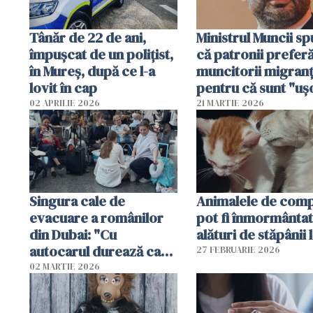
Tânăr de 22 de ani,
Ministrul Muncii s
împușcat de un polițist,
că patronii prefer
în Mureș, după ce l-a
muncitorii migranț
lovit în cap
pentru că sunt "uş
dispensabili"
02 APRILIE 2026
21 MARTIE 2026
Singura cale de
Animalele de com
evacuare a românilor
pot fi înmormânta
din Dubai: "Cu
alături de stăpânii 
autocarul durează cam
27 FEBRUARIE 2026
două zile"
02 MARTIE 2026