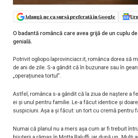
Adaugă-ne ca sursă preferată în Google
Urm
O badantă româncă care avea grijă de un cuplu de oa
genială.
Potrivit ogliopo.laprovinciacr.it, românca dorea să m
de ani de zile. S-a gândit că în buzunare sau în gean
„operațiunea tortul”.
Astfel, românca s-a gândit că la ziua de naștere a fe
ei și unul pentru familie. Le-a făcut identice și doare
suspiciuni. Așa a și făcut: un tort cu cremă pentru fam
Numai că planul nu a mers așa cum ar fi trebuit întru
bijuterii a rămas în Motta Baluffi, iar după un „Mulți