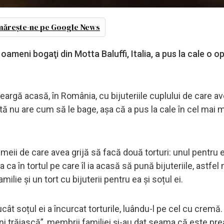
ărește-ne pe Google News
meni bogaţi din Motta Baluffi, Italia, a pus la cale o o
eargă acasă, în România, cu bijuteriile cuplului de care av
tă nu are cum să le bage, așa că a pus la cale în cel mai m
meii de care avea grijă să facă două torturi: unul pentru e
a ca în tortul pe care îl ia acasă să pună bijuteriile, astfel
ilie și un tort cu bijuterii pentru ea și soțul ei.
cât soțul ei a încurcat torturile, luându-l pe cel cu cremă.
 ani trăiască”, membrii familiei și-au dat seama că este pre