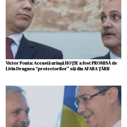
Victor Ponta: Această uriașă HOȚIE a fost PROMISĂ de
Liviu Dragnea “protectorilor” săi din AFARA ȚĂRII