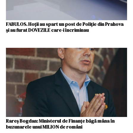
FABULOS. Hoții au spart un post de Poliție din Prahova
și au furat DOVEZILE care-i încriminau
Rareş Bogdan: Ministerul de Finanțe băgă mâna în
buzunarele unui MILION de români