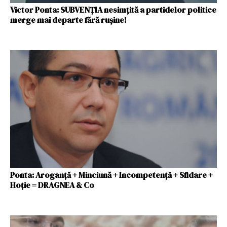
Victor Ponta: SUBVENȚIA nesimțită a partidelor politice
merge mai departe fără rușine!
Ponta: Aroganță + Minciună + Incompetență + Sfidare +
Hoție = DRAGNEA & Co