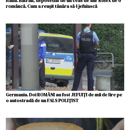
Italia. Bătrân, deposedat de un ceas de aur Rolex de o
româncă. Cum a reuşit tânăra să-l jefuiască
Germania. Doi ROMÂNI au fost JEFUIȚI de mii de lire pe
o autostradă de un FALS POLIȚIST