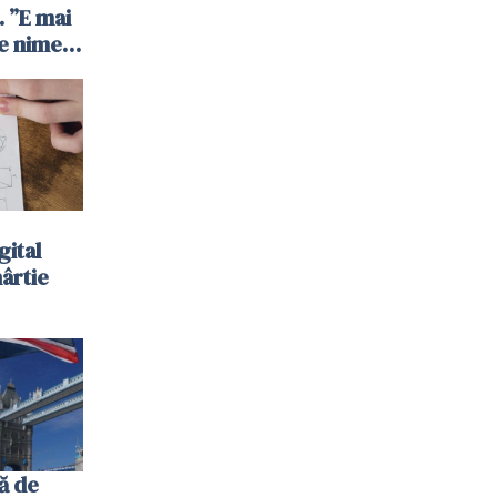
 ”E mai
e nimeni
”
gital
hârtie
ă de