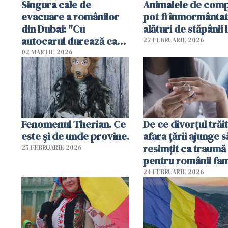
Singura cale de
Animalele de com
evacuare a românilor
pot fi înmormânta
din Dubai: "Cu
alături de stăpânii 
autocarul durează cam
27 FEBRUARIE 2026
două zile"
02 MARTIE 2026
Fenomenul Therian. Ce
De ce divorțul trăit
este și de unde provine.
afara țării ajunge s
resimțit ca traumă
25 FEBRUARIE 2026
pentru românii fami
și tradiționaliști?
24 FEBRUARIE 2026