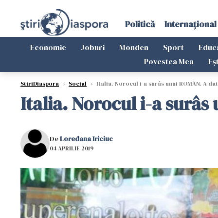
Politică
Internațional
Economie
Joburi
Monden
Sport
Educ
Povestea Mea
Eș
StiriDiaspora
›
Social
›
Italia. Norocul i-a surâs unui ROMÂN. A da
Italia. Norocul i-a surâ
De
Loredana Iriciuc
04 APRILIE 2019