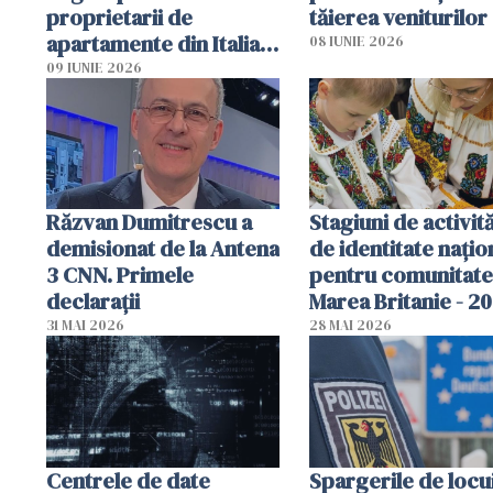
proprietarii de
tăierea veniturilor
apartamente din Italia.
08 IUNIE 2026
Poliția, sesizată
09 IUNIE 2026
Răzvan Dumitrescu a
Stagiuni de activită
demisionat de la Antena
de identitate națio
3 CNN. Primele
pentru comunitate
declarații
Marea Britanie - 2
31 MAI 2026
28 MAI 2026
Centrele de date
Spargerile de locu