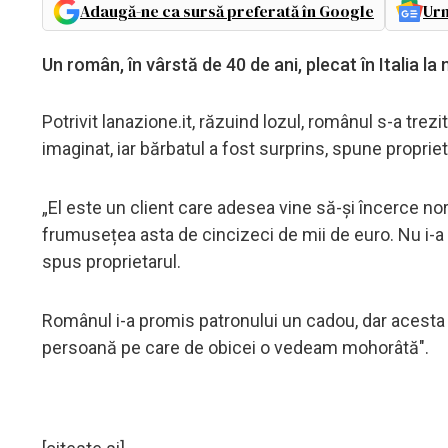
Adaugă-ne ca sursă preferată în Google
Urm
Un român, în vârstă de 40 de ani, plecat în Italia la
Potrivit lanazione.it, răzuind lozul, românul s-a tre
imaginat, iar bărbatul a fost surprins, spune propri
„El este un client care adesea vine să-și încerce noro
frumusețea asta de cincizeci de mii de euro. Nu i-a v
spus proprietarul.
Românul i-a promis patronului un cadou, dar acesta 
persoană pe care de obicei o vedeam mohorâtă".