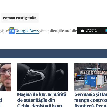
roman castig italia
Google News
și pe
și în aplicațiile mobile
Mașină de lux, urmărită
Germania și D
i
de autoritățile din
mențin controal
u
Cehia, depistată la un
frontieră. Preg