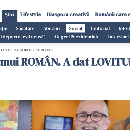
Știri
Lifestyle
Diaspora creativă
Românii care 
ație
Sănătate
Abuzuri
Social
Editorial
Info-
ti departe, ești acasă!
Alegeri Prezidențiale
Interviuri
t LOVITURA cu un loz de 10 euro
s unui ROMÂN. A dat LOVITU