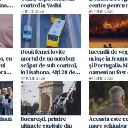
ina.
control în Vaslui
centre pentru m
caută
respinși din UE
14 IULIE 2026
09 IULIE 2026
Două femei lovite
Incendii de veg
a, cu
mortal de un autobuz
uriașe în Franța
ul
scăpat de sub control,
și Portugalia. M
erau
în Lisabona. Alți 20 de
oameni au fost 
tă
oameni sunt răniți
07 IULIE 2026
06 IULIE 2026
tinuă
București, printre
Aceasta este c
ultimele capitale din
mare schimbar