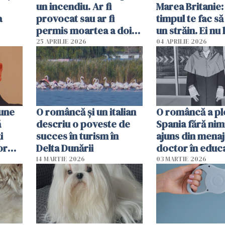
un incendiu. Ar fi
Marea Britanie:
a
provocat sau ar fi
timpul te fac să
permis moartea a doi
un străin. Ei nu
copii de 1 an și 3 ani
ca noi. În Româ
25 APRILIE 2026
04 APRILIE 2026
oamenii sunt alt
pune
O româncă și un italian
O româncă a ple
ă
descriu o poveste de
Spania fără nimi
i
succes în turism în
ajuns din mena
or
Delta Dunării
doctor în educ
14 MARTIE 2026
03 MARTIE 2026