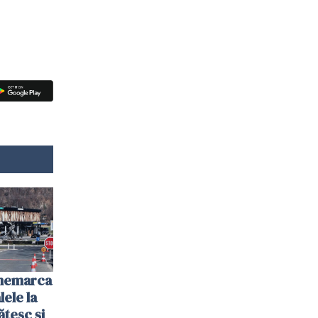
anemarca
ele la
ătesc și