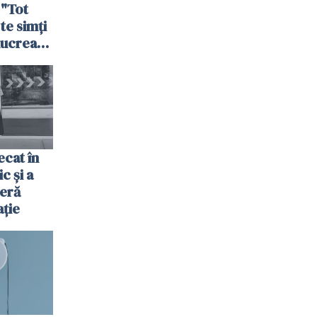
 "Tot
 te simți
 lucrează
nia,
fel"
cat în
c și a
jeră
ație