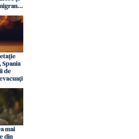
igranții
etație
, Spania
ii de
evacuați
ea mai
e din