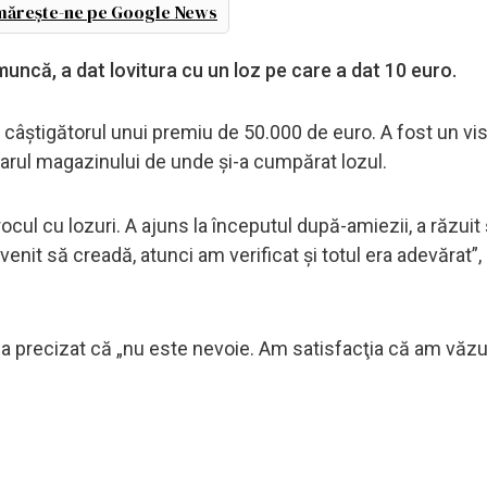
ărește-ne pe Google News
 muncă, a dat lovitura cu un loz pe care a dat 10 euro.
zit câștigătorul unui premiu de 50.000 de euro. A fost un vi
etarul magazinului de unde și-a cumpărat lozul.
cul cu lozuri. A ajuns la începutul după-amiezii, a răzuit 
enit să creadă, atunci am verificat și totul era adevărat”,
a precizat că „nu este nevoie. Am satisfacţia că am văzut