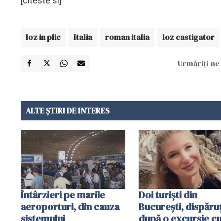
[citeste si]
loz in plic
Italia
roman italia
loz castigator
Urmăriți-ne 
ALTE ȘTIRI DE INTERES
Întârzieri pe marile
Doi turiști din
aeroporturi, din cauza
București, dispăruț
sistemului
după o excursie c