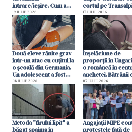
intrare/ieșire. Cum a
cortul pe Transalp
ajuns o femeie să fie
Poliția și familia îi 
19 IULIE 2026
17 IULIE 2026
arestată în Cluj-Napoca
Două eleve rănite grav
Înșelăciune de
într-un atac cu cuțitul la
proporții în Ungari
o școală din Germania.
o româncă în centr
Un adolescent a fost
anchetei. Bătrânii 
arestat
puși să lase la poar
08 IULIE 2026
07 IULIE 2026
genți cu aur și bani
Metoda "firului lipit" a
Angajaţii MIPE con
băgat spaima în
protestele faţă de