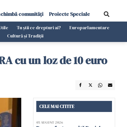
schimbă comunități
Proiecte Speciale
Utile
Tu știi ce drepturi ai?
Europarlamentare
Cultură și Tradiții
RA cu un loz de 10 euro
CELE MAI CITITE
05 AUGUST 2026