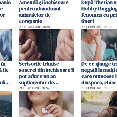
panie
Amendă și închisoare
După Therian 
te
pentru abandonul
Hobby Dogging,
lor
animalelor de
fenomen cu pri
companie
tineri
27 FEBRUARIE 2026
26 FEBRUARIE 2026
 în
Scrisorile trimise
De ce ajunge tr
ă fie
soacrei din închisoare îi
negată la mulți
pot aduce un an
care muncesc î
liști
suplimentar de
diaspora, chiar
închisoare unui român
viața pare mai s
21 FEBRUARIE 2026
20 FEBRUARIE 2026
condamnat în Spania
financiar?