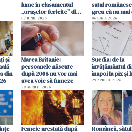
lume în clasamentul
satul românesc.
„orașelor fericite” din
greu că nu mai 
2026
pe-aici, prin jur
07 IUNIE 2026
06 IUNIE 2026
ți și
Marea Britanie:
Suedia: de la
nală
persoanele născute
învățământul di
a din
după 2008 nu vor mai
înapoi la pix și 
026
avea voie să fumeze
29 APRILIE 2026
29 APRILIE 2026
ințe
Femeie arestată după
Româncă, sătul