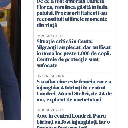
De ce a fost omorâtă Daniela
Florea, românca găsită în lada
patului. Procurorii italieni i-au
reconstituit ultimele momente
din viață
05 AUGUST 2026
Situație critică în Ceuta:
Migranții au plecat, dar au lăsat
în urma lor peste 1.000 de copii.
Centrele de protecție sunt
sufocate
06 AUGUST 2026
S-a aflat cine este femeia care a
înjunghiat 4 bărbați în centrul
Londrei. Atacul Stellei, de 44 de
ani, explicat de anchetatori
05 AUGUST 2026
Atac în centrul Londrei. Patru
bărbați au fost înjunghiați, iar o
femeie a fost arestată