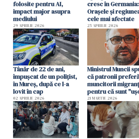
folosite pentru AI,
cresc în Germania:
impact major asupra
Orașele și regiune
mediului
cele mai afectate
29 APRILIE 2026
25 APRILIE 2026
Tânăr de 22 de ani,
Ministrul Muncii s
împușcat de un polițist,
că patronii prefer
în Mureș, după ce l-a
muncitorii migranț
lovit în cap
pentru că sunt "uş
dispensabili"
02 APRILIE 2026
21 MARTIE 2026