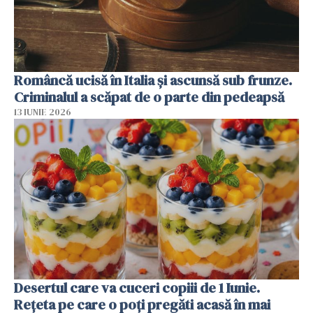
Româncă ucisă în Italia și ascunsă sub frunze.
Criminalul a scăpat de o parte din pedeapsă
13 IUNIE 2026
Desertul care va cuceri copiii de 1 Iunie.
Rețeta pe care o poți pregăti acasă în mai