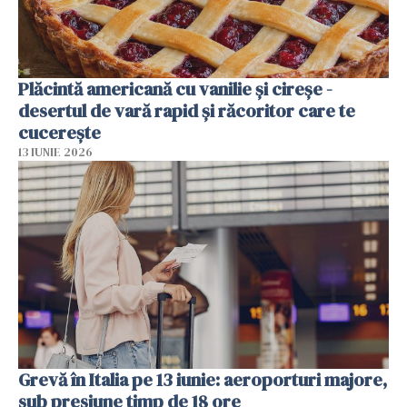
Plăcintă americană cu vanilie și cireșe -
desertul de vară rapid și răcoritor care te
cucerește
13 IUNIE 2026
Grevă în Italia pe 13 iunie: aeroporturi majore,
sub presiune timp de 18 ore