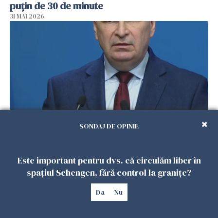
puțin de 30 de minute
31 MAI 2026
SONDAJ DE OPINIE
Ilie Bolojan, mesaj pentru românii din
diaspora: „România trebuie să rămână
Este important pentru dvs. că circulăm liber în
aproape de cetățenii săi oriunde s-ar afla”
spațiul Schengen, fără control la granițe?
31 MAI 2026
Da
Nu