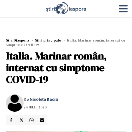
StiriDiaspora
›
Știri principale
›
Italia. Marinar român, internat cu
simptome COVID-19
Italia. Marinar român,
internat cu simptome
COVID-19
De
Nicoleta Baciu
24 IULIE 2020