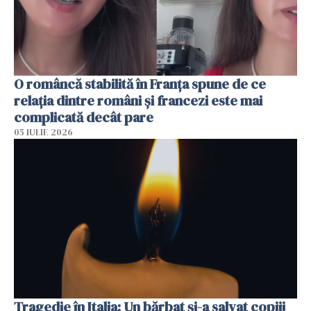
O româncă stabilită în Franța spune de ce
relația dintre români și francezi este mai
complicată decât pare
05 IULIE 2026
Tragedie în Italia: Un bărbat și-a salvat copiii