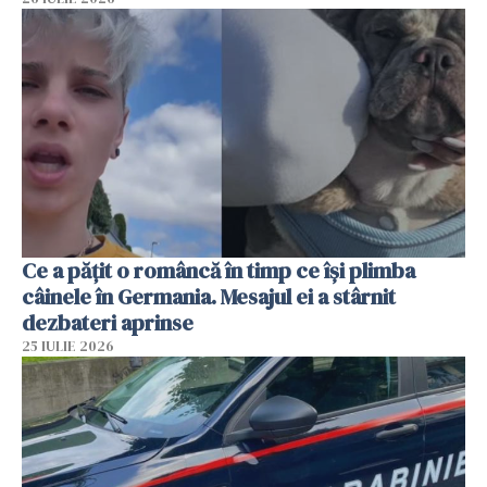
Ce a pățit o româncă în timp ce își plimba
câinele în Germania. Mesajul ei a stârnit
dezbateri aprinse
25 IULIE 2026