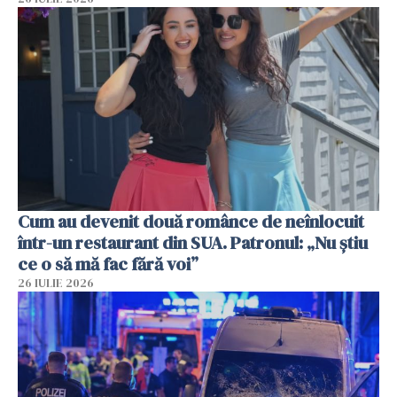
Cum au devenit două românce de neînlocuit
într-un restaurant din SUA. Patronul: „Nu știu
ce o să mă fac fără voi”
26 IULIE 2026