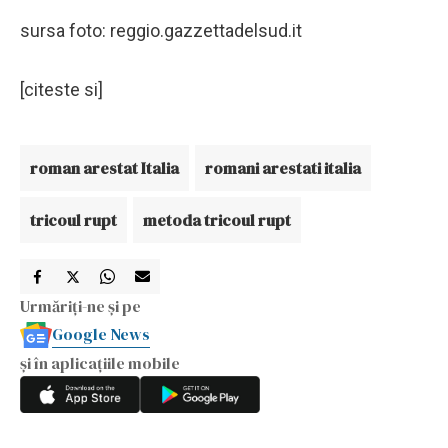
sursa foto: reggio.gazzettadelsud.it
[citeste si]
roman arestat Italia
romani arestati italia
tricoul rupt
metoda tricoul rupt
Urmăriți-ne și pe
Google News
și în aplicațiile mobile