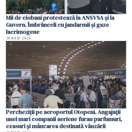
Mii de ciobani protestează la ANSVSA și la
Guvern. Îmbrânceli cu jandarmii și gaze
lacrimogene
30 IULIE 2026
Percheziții pe aeroportul Otopeni. Angajații
unei mari companii aeriene furau parfumuri,
ceasuri și mâncarea destinată vânzării