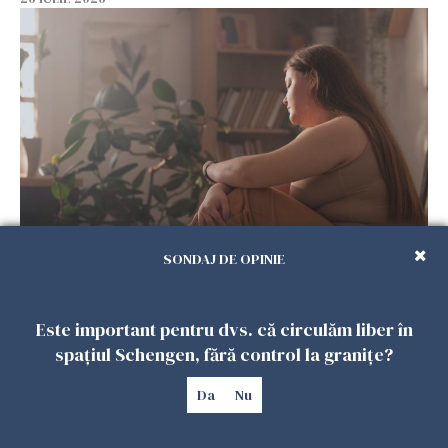
Vrei să te muți în SUA? Un studiu Harvard
SONDAJ DE OPINIE
arată ce se întâmplă cu sănătatea multor
imigranți
26 IULIE 2026
Este important pentru dvs. că circulăm liber în
spațiul Schengen, fără control la granițe?
Da
Nu