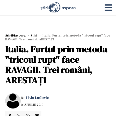
StiriDiaspora
›
Știri
›
Italia. Furtul prin metoda "tricoul rupt" face
RAVAGII. Trei români, ARESTAȚI
Italia. Furtul prin metoda
"tricoul rupt" face
RAVAGII. Trei români,
ARESTAȚI
De
Liviu Ludovic
16 APRILIE 2019