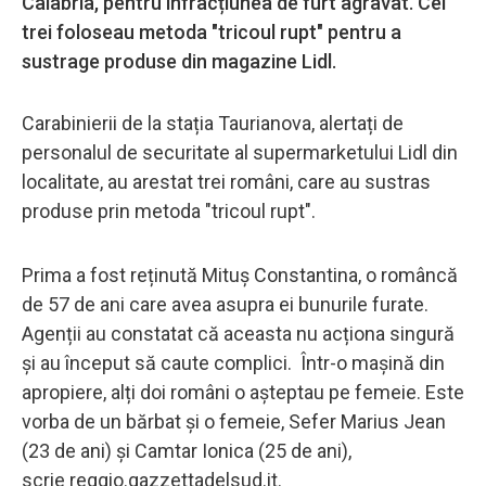
Calabria, pentru infracțiunea de furt agravat. Cei
trei foloseau metoda "tricoul rupt" pentru a
sustrage produse din magazine Lidl.
Carabinierii de la stația Taurianova, alertați de
personalul de securitate al supermarketului Lidl din
localitate, au arestat trei români, care au sustras
produse prin metoda "tricoul rupt".
Prima a fost reținută Mituș Constantina, o româncă
de 57 de ani care avea asupra ei bunurile furate.
Agenții au constatat că aceasta nu acționa singură
și au început să caute complici. Într-o mașină din
apropiere, alți doi români o așteptau pe femeie. Este
vorba de un bărbat și o femeie, Sefer Marius Jean
(23 de ani) și Camtar Ionica (25 de ani),
scrie reggio.gazzettadelsud.it.