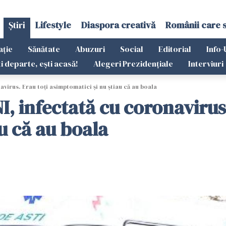
Știri
Lifestyle
Diaspora creativă
Românii care 
ație
Sănătate
Abuzuri
Social
Editorial
Info-
ti departe, ești acasă!
Alegeri Prezidențiale
Interviuri
virus. Erau toţi asimptomatici şi nu ştiau că au boala
I, infectată cu coronavirus.
u că au boala