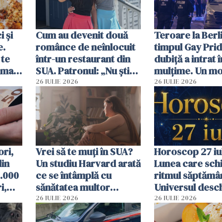
 și
Cum au devenit două
Teroare la Berli
e.
românce de neînlocuit
timpul Gay Prid
 te
într-un restaurant din
dubiță a intrat î
ima
SUA. Patronul: „Nu știu
mulțime. Un mor
ce o să mă fac fără voi”
răniți
26 IULIE 2026
26 IULIE 2026
ori,
Vrei să te muți în SUA?
Horoscop 27 iul
din
Un studiu Harvard arată
Lunea care sc
0.000
ce se întâmplă cu
ritmul săptămân
i,
sănătatea multor
Universul desch
ți
imigranți
neașteptate pe
26 IULIE 2026
26 IULIE 2026
unele zodii