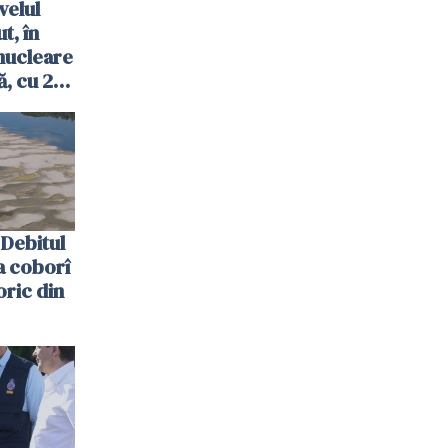
velul
t, în
nucleare
, cu 2
 trecută
Debitul
a coborî
oric din