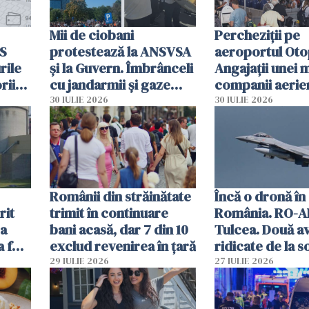
Mii de ciobani
Percheziții pe
MS
protestează la ANSVSA
aeroportul Oto
rile
și la Guvern. Îmbrânceli
Angajații unei 
rii
cu jandarmii și gaze
companii aerie
lacrimogene
parfumuri, ceas
30 IULIE 2026
30 IULIE 2026
ției
mâncarea desti
vânzării
Românii din străinătate
Încă o dronă în
rit
trimit în continuare
România. RO-A
za
bani acasă, dar 7 din 10
Tulcea. Două a
a fost
exclud revenirea în țară
ridicate de la s
29 IULIE 2026
27 IULIE 2026