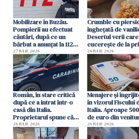
Mobilizare în Buzău.
Crumble cu piersici
Pompierii au efectuat
înghețată de vanili
căutări, după ce un
Desertul verii care
bărbat a anunțat la 112
cucerește de la pr
că a văzut un obiect
lingură
27 IULIE 2026
26 IULIE 2026
luminos
Român, în stare critică
Menajere și îngrijit
după ce a intrat într-o
în vizorul Fiscului 
casă din Italia.
Italia. Aproape 50
Proprietarul spune că
de euro din venitur
s-a apărat cu un cuțit
ascunși de autorită
26 IULIE 2026
26 IULIE 2026