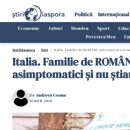
Politică
Internațional
Economie
Joburi
Monden
Sport
Educ
Povestea Mea
Eș
StiriDiaspora
›
Știri
›
Italia. Familie de ROMÂNI, infectată cu corona
Italia. Familie de ROMÂN
asimptomatici şi nu ştia
De
Andreea Cosma
05 IULIE 2020