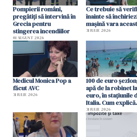
Pompierii români,
Ce trebuie să verif
pregătiţi să intervină în
înainte să închiriez
Grecia pentru
mașină vara aceas
stingerea incendiilor
31 IULIE 2026
01 AUGUST 2026
Medicul Monica Pop a
100 de euro șezlong
făcut AVC
apă de la robinet l
euro, în stațiunile 
31 IULIE 2026
Italia. Cum explică
autoritățile
31 IULIE 2026