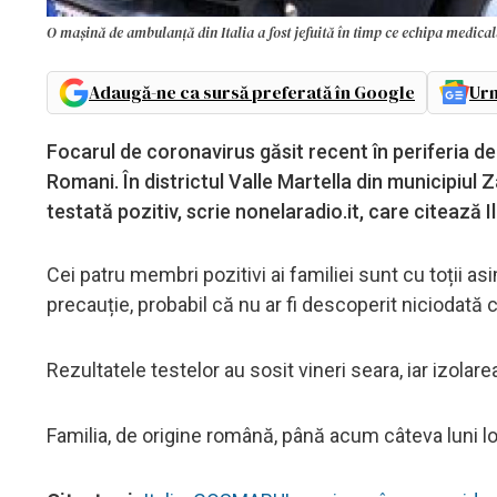
O mașină de ambulanță din Italia a fost jefuită în timp ce echipa medicală
Adaugă-ne ca sursă preferată în Google
Urm
Focarul de coronavirus găsit recent în periferia de
Romani. În districtul Valle Martella din municipiul 
testată pozitiv, scrie nonelaradio.it, care citează 
Cei patru membri pozitivi ai familiei sunt cu toții 
precauție, probabil că nu ar fi descoperit niciodată 
Rezultatele testelor au sosit vineri seara, iar izolare
Familia, de origine română, până acum câteva luni l