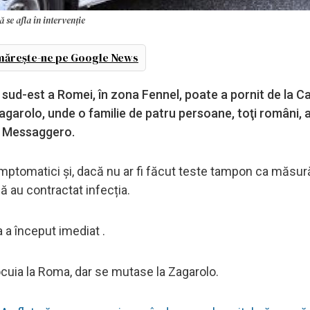
 se afla în intervenție
ărește-ne pe Google News
 sud-est a Romei, în zona Fennel, poate a pornit de la Ca
Zagarolo, unde o familie de patru persoane, toţi români, 
Il Messaggero.
asimptomatici și, dacă nu ar fi făcut teste tampon ca măsur
că au contractat infecția.
a a început imediat .
ocuia la Roma, dar se mutase la Zagarolo.