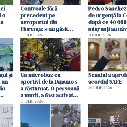
ici
Controale fără
Pedro Sanchez, 
i o
precedent pe
de urgență la C
ta
aeroportul din
după ce 40 000
Florența: s-au găsit
migranți au năv
capete de aligator și o
teritoriul spani
31 IULIE 2026
31 IULIE 2026
sumă imensă de bani
mobiliza toate
resursele"
ul și
Un microbuz cu
Senatul a apro
a un
sportivi de la Dinamo s-
acordul SAFE
din
a răsturnat. O persoană
30 IULIE 2026
a murit, a fost activat
planul roșu de
31 IULIE 2026
intervenție