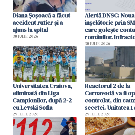
Diana Șoșoacă a făcut
Alertă DNSC: Noua
accident rutier și a
înșelătorie prin S
ajuns la spital
care golește contu
românilor. Infracto
30 IULIE 2026
folosesc numele
30 IULIE 2026
Ghișeul.ro și al Poli
Române
Universitatea Craiova,
Reactorul 2 de la
eliminată din Liga
Cernavodă va fi op
Campionilor, după 2-2
controlat, din cau
cu Levski Sofia
secetei. Unitatea 1 
deja oprită
29 IULIE 2026
29 IULIE 2026