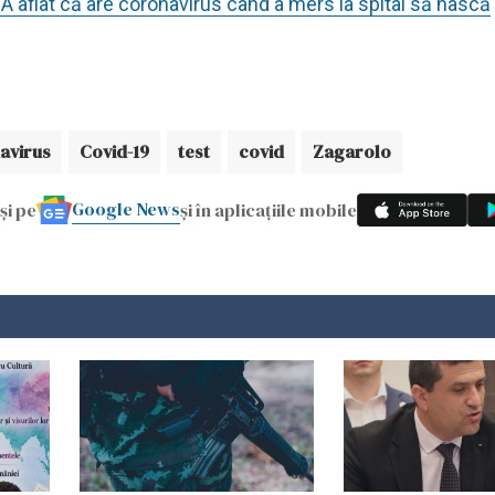
 aflat că are coronavirus când a mers la spital să nască
avirus
Covid-19
test
covid
Zagarolo
Google News
și pe
și în aplicațiile mobile