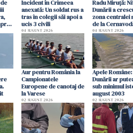
 de
Incident în Crimeea
Radu Miruţă: Ni
ii
anexată: Un soldat rus a
Dunării a crescu
a,
tras în colegii săi apoi a
zona centralei 
spre
ucis 3 civili
de la Cernavodă
olum
cm faţă de ziua
04 AUGUST 2026
04 AUGUST 2026
Aur pentru România la
Apele Române: 
ere
Campionatele
Dunării ar pute
a.
Europene de canotaj de
sub minimul ist
it
la Varese
august 2003
02 AUGUST 2026
02 AUGUST 2026