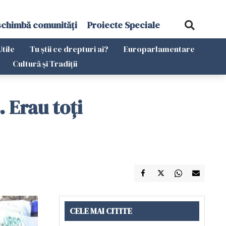
schimbă comunități
Proiecte Speciale
Utile
Tu știi ce drepturi ai?
Europarlamentare
Cultură și Tradiții
 Erau toţi
CELE MAI CITITE