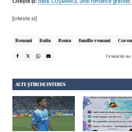
Citeşte şi:
Italia. COŞMARUL unei românce gravide: A
[citeste si]
Romani
Italia
Roma
familie romani
Coron
Urmăriți-ne 
ALTE ȘTIRI DE INTERES