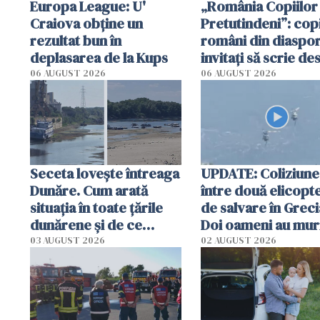
Europa League: U'
„România Copiilor
Craiova obține un
Pretutindeni”: copi
rezultat bun în
români din diaspor
deplasarea de la Kups
invitați să scrie de
România într-un v
06 AUGUST 2026
06 AUGUST 2026
special
Seceta lovește întreaga
UPDATE: Coliziune
Dunăre. Cum arată
între două elicopt
situația în toate țările
de salvare în Greci
dunărene și de ce
Doi oameni au mur
România resimte
03 AUGUST 2026
02 AUGUST 2026
efectele, deși a plouat
în iulie