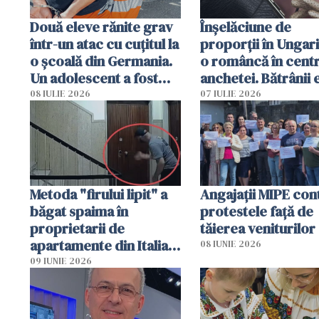
Două eleve rănite grav
Înșelăciune de
într-un atac cu cuțitul la
proporții în Ungari
o școală din Germania.
o româncă în centr
Un adolescent a fost
anchetei. Bătrânii 
arestat
puși să lase la poar
08 IULIE 2026
07 IULIE 2026
genți cu aur și bani
Metoda "firului lipit" a
Angajaţii MIPE con
băgat spaima în
protestele faţă de
proprietarii de
tăierea veniturilor
apartamente din Italia.
08 IUNIE 2026
Poliția, sesizată
09 IUNIE 2026