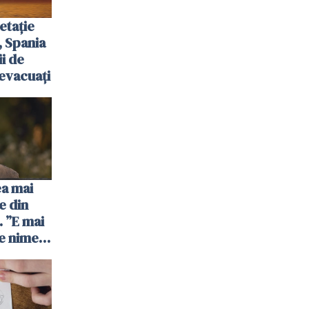
etație
, Spania
ii de
evacuați
ea mai
e din
 ”E mai
e nimeni
”