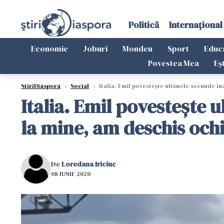
Politică
Internațional
Economie
Joburi
Monden
Sport
Educ
Povestea Mea
Eș
StiriDiaspora
›
Social
›
Italia. Emil povestește ultimele secunde îna
Italia. Emil povestește 
la mine, am deschis ochi
De
Loredana Iriciuc
08 IUNIE 2020