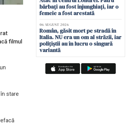
Atac în centrul Londrei. Patru
bărbați au fost înjunghiați, iar o
femeie a fost arestată
06 AUGUST 2026
Român, găsit mort pe stradă în
ărat
Italia. NU era un om al străzii, iar
acă filmul
polițiștii au în lucru o singură
variantă
 un
 în stare
 refacă