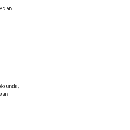
volan.
olo unde,
ssan