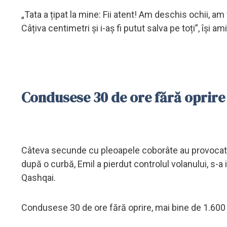
„Tata a țipat la mine: Fii atent! Am deschis ochii, a
Câțiva centimetri și i-aș fi putut salva pe toți”, își a
Condusese 30 de ore fără oprire
Câteva secunde cu pleoapele coborâte au provocat ia
după o curbă, Emil a pierdut controlul volanului, s-a
Qashqai.
Condusese 30 de ore fără oprire, mai bine de 1.600 