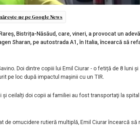
ărește-ne pe Google News
Rareș, Bistrița-Năsăud, care, vineri, a provocat un adev
gen Sharan, pe autostrada A1, în Italia, încearcă să ref
o. Doi dintre copiii lui Emil Ciurar - o fetiță de 8 luni și
murit pe loc după impactul mașinii cu un TIR.
i ceilalți doi copii ai familiei au fost transportaţi la spital
zat de omucidere rutieră multiplă, Emil Ciurar încearcă să