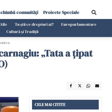
schimbă comunități
Proiecte Speciale
Utile
Tu știi ce drepturi ai?
Europarlamentare
Cultură și Tradiții
(VIDEO)
carnagiu: „Tata a țipat
O)
CELE MAI CITITE