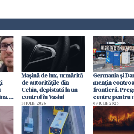
Mașină de lux, urmărită
Germania și D
i
de autoritățile din
mențin controal
u
Cehia, depistată la un
frontieră. Preg
ina.
control în Vaslui
centre pentru m
caută
respinși din UE
14 IULIE 2026
09 IULIE 2026