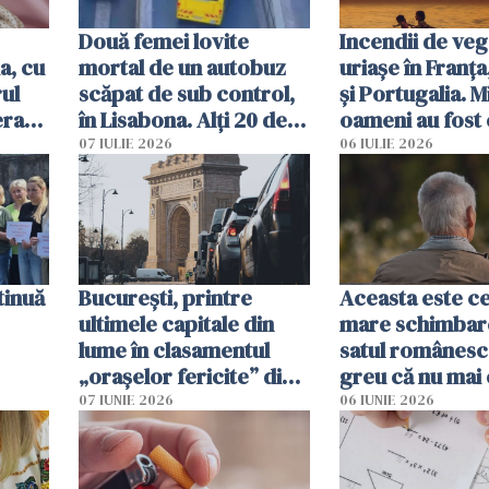
Două femei lovite
Incendii de veg
a, cu
mortal de un autobuz
uriașe în Franța
ul
scăpat de sub control,
și Portugalia. M
erau
în Lisabona. Alți 20 de
oameni au fost 
tă
oameni sunt răniți
07 IULIE 2026
06 IULIE 2026
tinuă
București, printre
Aceasta este c
ultimele capitale din
mare schimbar
lume în clasamentul
satul românesc.
„orașelor fericite” din
greu că nu mai 
2026
pe-aici, prin jur
07 IUNIE 2026
06 IUNIE 2026