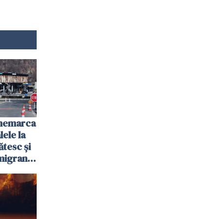
anemarca
ele la
ătesc și
igranții