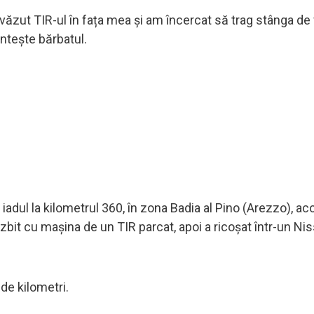
m văzut TIR-ul în fața mea și am încercat să trag stânga de 
mintește bărbatul.
dul la kilometrul 360, în zona Badia al Pino (Arezzo), ac
 izbit cu mașina de un TIR parcat, apoi a ricoșat într-un Ni
de kilometri.