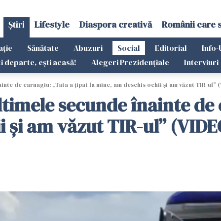
Știri
Lifestyle
Diaspora creativă
Românii care 
ație
Sănătate
Abuzuri
Social
Editorial
Info-
ti departe, ești acasă!
Alegeri Prezidențiale
Interviuri
inte de carnagiu: „Tata a țipat la mine, am deschis ochii și am văzut TIR-ul” 
ultimele secunde înainte de 
i și am văzut TIR-ul” (VIDE