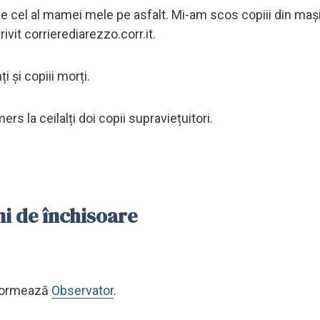
 pe cel al mamei mele pe asfalt. Mi-am scos copiii din maș
rivit corrierediarezzo.corr.it.
i și copiii morți.
ers la ceilalți doi copii supraviețuitori.
ni de închisoare
informează
Observator
.