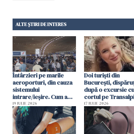
ALTE ȘTIRI DE INTERES
Întârzieri pe marile
Doi turiști din
aeroporturi, din cauza
București, dispăruț
sistemului
după o excursie c
intrare/ieșire. Cum a
cortul pe Transalp
ajuns o femeie să fie
Poliția și familia îi 
19 IULIE 2026
17 IULIE 2026
arestată în Cluj-Napoca