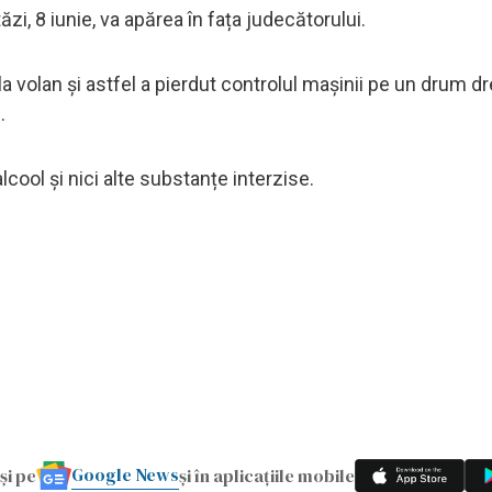
ăzi, 8 iunie, va apărea în fața judecătorului.
 volan și astfel a pierdut controlul mașinii pe un drum dr
.
ool și nici alte substanțe interzise.
Google News
și pe
și în aplicațiile mobile