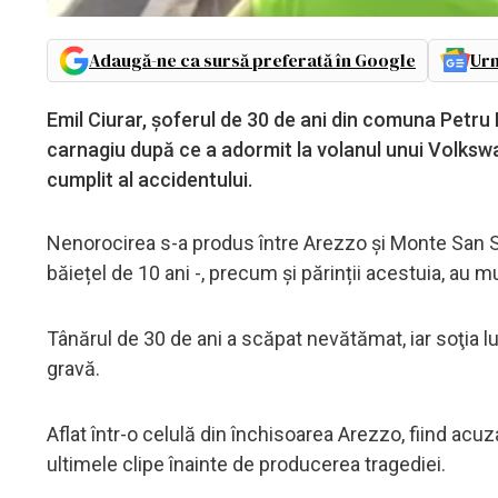
Adaugă-ne ca sursă preferată în Google
Urm
Emil Ciurar, șoferul de 30 de ani din comuna Petru 
carnagiu după ce a adormit la volanul unui Volkswa
cumplit al accidentului.
Nenorocirea s-a produs între Arezzo și Monte San Savin
băiețel de 10 ani -, precum și părinții acestuia, au 
Tânărul de 30 de ani a scăpat nevătămat, iar soţia lui ș
gravă.
Aflat într-o celulă din închisoarea Arezzo, fiind acu
ultimele clipe înainte de producerea tragediei.