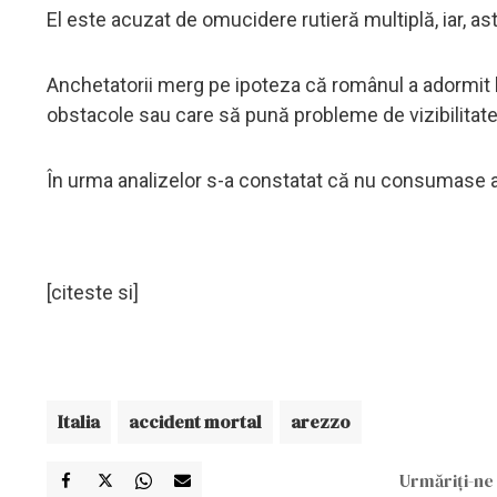
El este acuzat de omucidere rutieră multiplă, iar, ast
Anchetatorii merg pe ipoteza că românul a adormit la
obstacole sau care să pună probleme de vizibilitate
În urma analizelor s-a constatat că nu consumase alc
[citeste si]
Italia
accident mortal
arezzo
Urmăriți-ne 