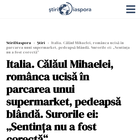
StiriDiaspora
›
Știri
›
Italia. Călăul Mihaelei, românca ucisă în
parcarea unui supermarket, pedeapsă blândă. Surorile ei: „Sentința
nu a fost corectă“
Italia. Călăul Mihaelei,
românca ucisă în
parcarea unui
supermarket, pedeapsă
blândă. Surorile ei:
„Sentința nu a fost
corectă“