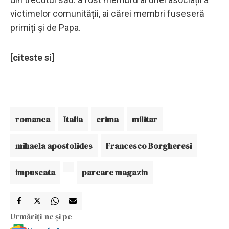
victimelor comunității, ai cărei membri fuseseră
primiți și de Papa.
[citeste si]
romanca
Italia
crima
militar
mihaela apostolides
Francesco Borgheresi
impuscata
parcare magazin
Urmăriți-ne și pe