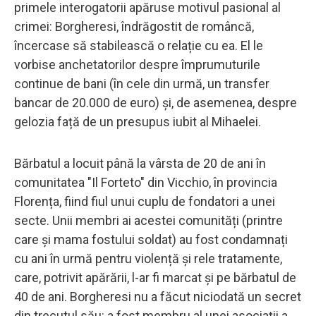
primele interogatorii apăruse motivul pasional al
crimei: Borgheresi, îndrăgostit de româncă,
încercase să stabilească o relație cu ea. El le
vorbise anchetatorilor despre împrumuturile
continue de bani (în cele din urmă, un transfer
bancar de 20.000 de euro) și, de asemenea, despre
gelozia față de un presupus iubit al Mihaelei.
Bărbatul a locuit până la vârsta de 20 de ani în
comunitatea "Il Forteto" din Vicchio, în provincia
Florența, fiind fiul unui cuplu de fondatori a unei
secte. Unii membri ai acestei comunități (printre
care și mama fostului soldat) au fost condamnați
cu ani în urmă pentru violență și rele tratamente,
care, potrivit apărării, l-ar fi marcat și pe bărbatul de
40 de ani. Borgheresi nu a făcut niciodată un secret
din trecutul său: a fost membru al unei asociații a