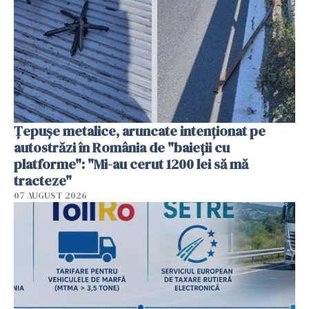
Țepușe metalice, aruncate intenționat pe
autostrăzi în România de "baieții cu
platforme": "Mi-au cerut 1200 lei să mă
tracteze"
07 AUGUST 2026