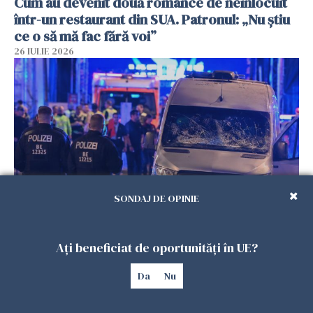
Cum au devenit două românce de neînlocuit
într-un restaurant din SUA. Patronul: „Nu știu
ce o să mă fac fără voi”
26 IULIE 2026
SONDAJ DE OPINIE
Teroare la Berlin, în timpul Gay Pride: o dubiță
a intrat în mulțime. Un mort și 15 răniți
Ați beneficiat de oportunități în UE?
26 IULIE 2026
Da
Nu