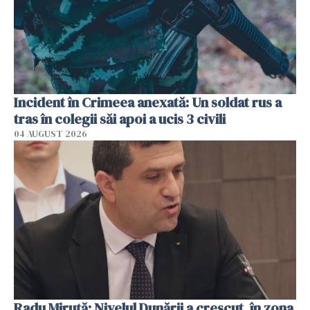
Incident în Crimeea anexată: Un soldat rus a
tras în colegii săi apoi a ucis 3 civili
04 AUGUST 2026
Radu Miruţă: Nivelul Dunării a crescut, în zona