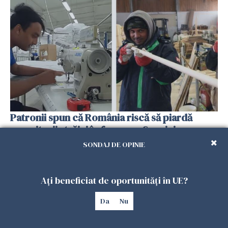
Patronii spun că România riscă să piardă
muncitorii străini în favoarea Spaniei
06 FEBRUARIE 2026
SONDAJ DE OPINIE
Ați beneficiat de oportunități în UE?
Da
Nu