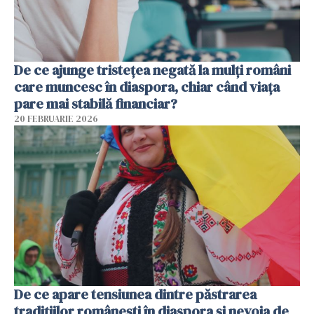
De ce ajunge tristețea negată la mulți români
care muncesc în diaspora, chiar când viața
pare mai stabilă financiar?
20 FEBRUARIE 2026
De ce apare tensiunea dintre păstrarea
tradițiilor românești în diaspora și nevoia de