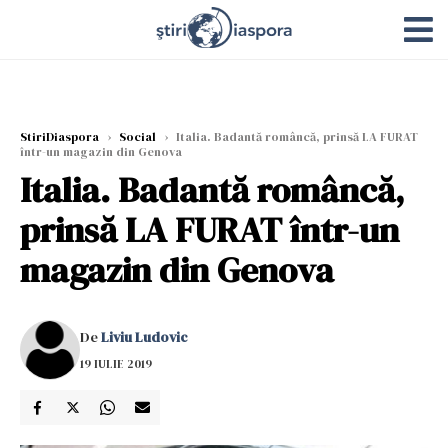
StiriDiaspora
›
Social
›
Italia. Badantă româncă, prinsă LA FURAT
într-un magazin din Genova
Italia. Badantă româncă,
prinsă LA FURAT într-un
magazin din Genova
De
Liviu Ludovic
19 IULIE 2019