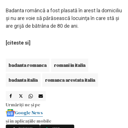
Badanta româncă a fost plasată în arest la domiciliu
și nu are voie să părăsească locuinţa în care stă şi
are grijă de bătrâna de 80 de ani.
[citeste si]
badanta romanca
romani in italia
badanta italia
romanca arestata italia
Urmăriți-ne și pe
Google News
și în aplicațiile mobile