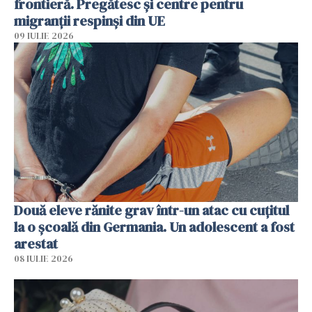
frontieră. Pregătesc și centre pentru
migranții respinși din UE
09 IULIE 2026
Două eleve rănite grav într-un atac cu cuțitul
la o școală din Germania. Un adolescent a fost
arestat
08 IULIE 2026