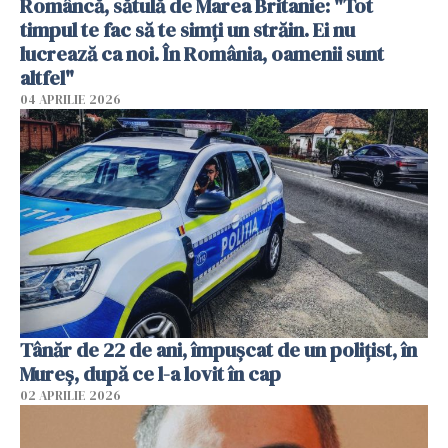
Româncă, sătulă de Marea Britanie: "Tot
timpul te fac să te simți un străin. Ei nu
lucrează ca noi. În România, oamenii sunt
altfel"
04 APRILIE 2026
Tânăr de 22 de ani, împușcat de un polițist, în
Mureș, după ce l-a lovit în cap
02 APRILIE 2026