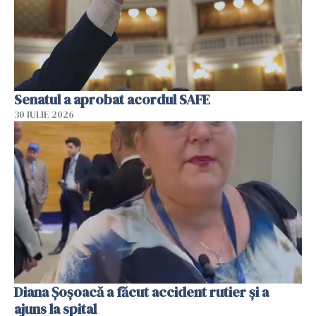
Senatul a aprobat acordul SAFE
30 IULIE 2026
Diana Șoșoacă a făcut accident rutier și a
ajuns la spital