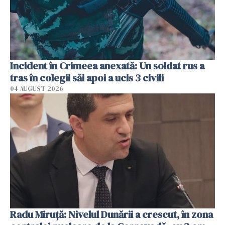
Incident în Crimeea anexată: Un soldat rus a
tras în colegii săi apoi a ucis 3 civili
04 AUGUST 2026
Radu Miruţă: Nivelul Dunării a crescut, în zona