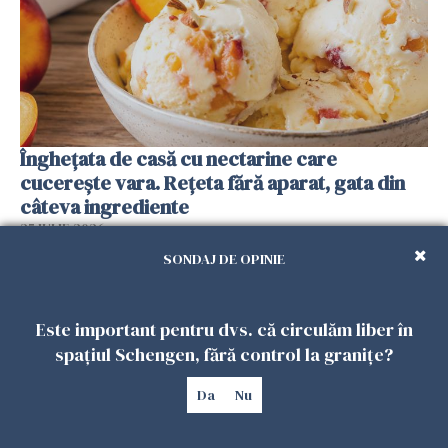
Înghețata de casă cu nectarine care
cucerește vara. Rețeta fără aparat, gata din
câteva ingrediente
25 IULIE 2026
SONDAJ DE OPINIE
Este important pentru dvs. că circulăm liber în
spațiul Schengen, fără control la granițe?
Da
Nu