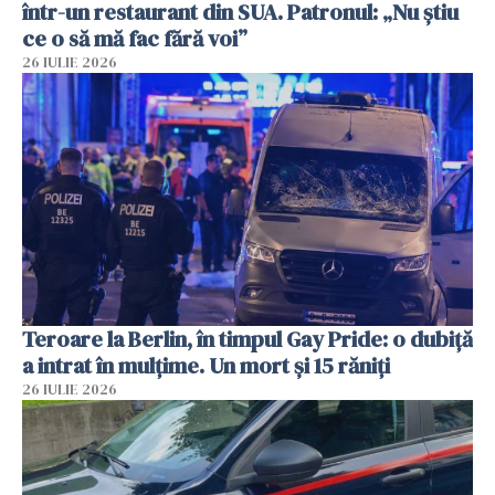
într-un restaurant din SUA. Patronul: „Nu știu
ce o să mă fac fără voi”
26 IULIE 2026
Teroare la Berlin, în timpul Gay Pride: o dubiță
a intrat în mulțime. Un mort și 15 răniți
26 IULIE 2026