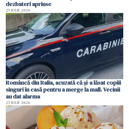
dezbateri aprinse
25 IULIE 2026
Româncă din Italia, acuzată că și-a lăsat copiii
singuri în casă pentru a merge la mall. Vecinii
au dat alarma
25 IULIE 2026