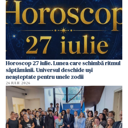
Horoscop 27 iulie. Lunea care schimbă ritmul
săptămânii. Universul deschide uși
neașteptate pentru unele zodii
26 IULIE 2026