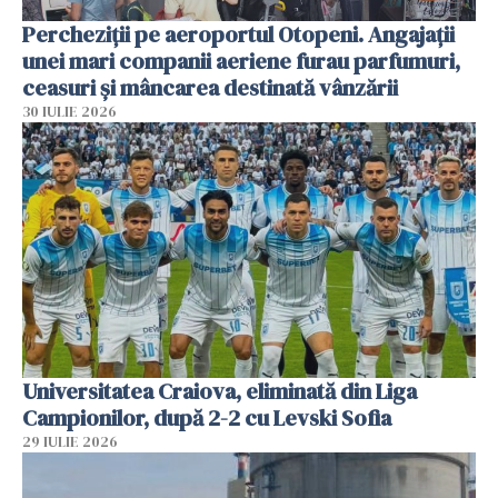
Percheziții pe aeroportul Otopeni. Angajații
unei mari companii aeriene furau parfumuri,
ceasuri și mâncarea destinată vânzării
30 IULIE 2026
Universitatea Craiova, eliminată din Liga
Campionilor, după 2-2 cu Levski Sofia
29 IULIE 2026