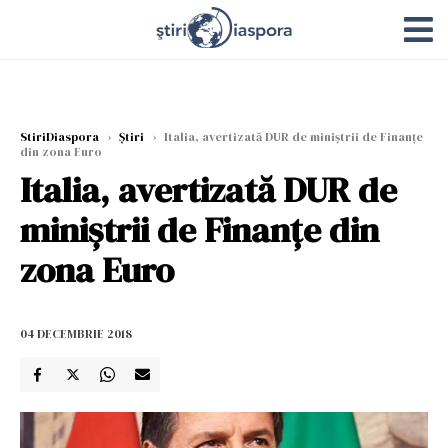
StiriDiaspora
›
Știri
›
Italia, avertizată DUR de miniștrii de Finanțe
din zona Euro
Italia, avertizată DUR de
miniștrii de Finanțe din
zona Euro
04 DECEMBRIE 2018