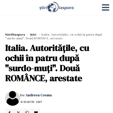
StiriDiaspora
›
Știri
›
Italia. Autorităţile, cu ochii în patru după
"surdo-muţi". Două ROMÂNCE, arestate
Italia. Autorităţile, cu
ochii în patru după
"surdo-muţi". Două
ROMÂNCE, arestate
De
Andreea Cosma
31 MARTIE 2019