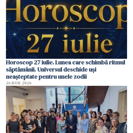
Horoscop 27 iulie. Lunea care schimbă ritmul
săptămânii. Universul deschide uși
neașteptate pentru unele zodii
26 IULIE 2026