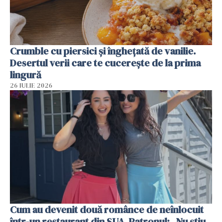
Crumble cu piersici și înghețată de vanilie.
Desertul verii care te cucerește de la prima
lingură
26 IULIE 2026
Cum au devenit două românce de neînlocuit
într-un restaurant din SUA. Patronul: „Nu știu