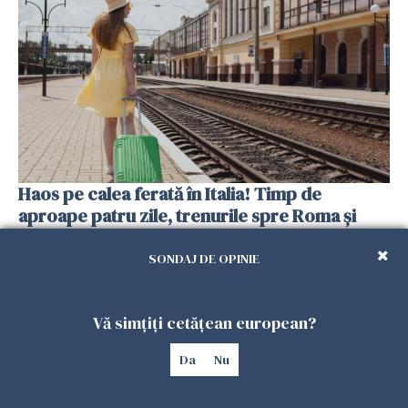
Haos pe calea ferată în Italia! Timp de
aproape patru zile, trenurile spre Roma și
Milano pot întârzia până la 3 ore
SONDAJ DE OPINIE
25 IULIE 2026
Vă simțiți cetățean european?
Da
Nu