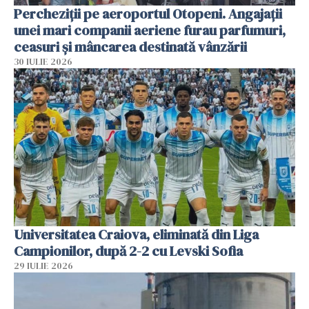
Percheziții pe aeroportul Otopeni. Angajații
unei mari companii aeriene furau parfumuri,
ceasuri și mâncarea destinată vânzării
30 IULIE 2026
Universitatea Craiova, eliminată din Liga
Campionilor, după 2-2 cu Levski Sofia
29 IULIE 2026