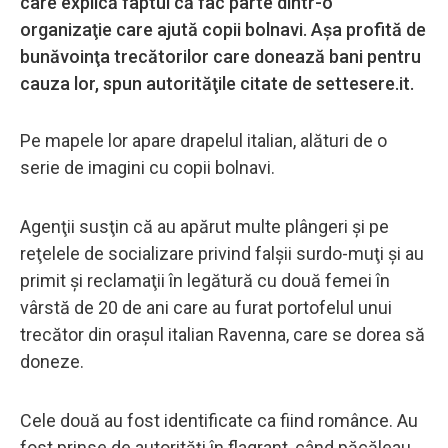
care explică faptul că fac parte dintr-o
organizaţie care ajută copii bolnavi. Aşa profită de
bunăvoinţa trecătorilor care donează bani pentru
cauza lor, spun autorităţile citate de settesere.it.
Pe mapele lor apare drapelul italian, alături de o
serie de imagini cu copii bolnavi.
Agenţii susţin că au apărut multe plângeri şi pe
reţelele de socializare privind falşii surdo-muţi şi au
primit şi reclamaţii în legătură cu două femei în
vârstă de 20 de ani care au furat portofelul unui
trecător din oraşul italian Ravenna, care se dorea să
doneze.
Cele două au fost identificate ca fiind românce. Au
fost prinse de autorităţi în flagrant, când păcăleau